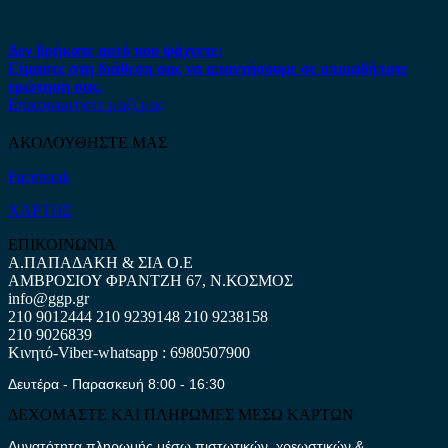
Δεν βρήκατε αυτό που ψάχνετε;
Είμαστε στη διάθεση σας να απαντήσουμε σε οποιαδήποτε
ερώτηση σας.
Επικοινωνήστε μαζί μας
ΑΚΟΛΟΥΘΗΣΤΕ ΜΑΣ
Facebook
ΧΑΡΤΗΣ
ΕΠΙΚΟΙΝΩΝΙΑ
Α.ΠΑΠΑΔΑΚΗ & ΣΙΑ Ο.Ε
ΑΜΒΡΟΣΙΟΥ ΦΡΑΝΤΖΗ 67, Ν.ΚΟΣΜΟΣ
info@ggp.gr
210 9012444
210 9239148
210 9238158
210 9026839
Κινητό-Viber-whatsapp : 6980507900
Δευτέρα - Παρασκευή 8:00 - 16:30
ΔΕΧΟΜΑΣΤΕ ΚΑΙ ΠΛΗΡΩΜΕΣ ΜΕΣΩ ΚΑΡΤΩΝ
Δυνατότητα πληρωμής μέσω πιστωτικών, χρεωστικών &