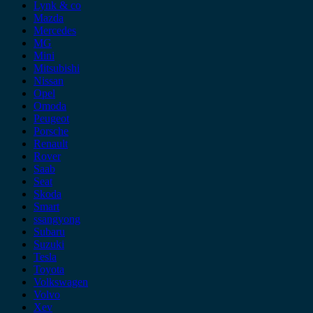
Lynk & co
Mazda
Mercedes
MG
Mini
Mitsubishi
Nissan
Opel
Omoda
Peugeot
Porsche
Renault
Rover
Saab
Seat
Skoda
Smart
ssangyong
Subaru
Suzuki
Tesla
Toyota
Volkswagen
Volvo
Xev