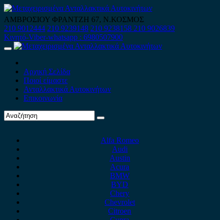
Skip
to
ΑΜΒΡΟΣΙΟΥ ΦΡΑΝΤΖΗ 67, Ν.ΚΟΣΜΟΣ
content
210 9012444
210 9239148
210 9238158
210 9026839
Κινητό-Viber-whatsapp : 6980507900
Primary
Menu
Αρχική Σελίδα
Ποιοί είμαστε
Ανταλλακτικά Αυτοκινήτων
Επικοινωνία
Alfa Romeo
Audi
Austin
Acura
BMW
BYD
Chery
Chevrolet
Citroen
Cupra