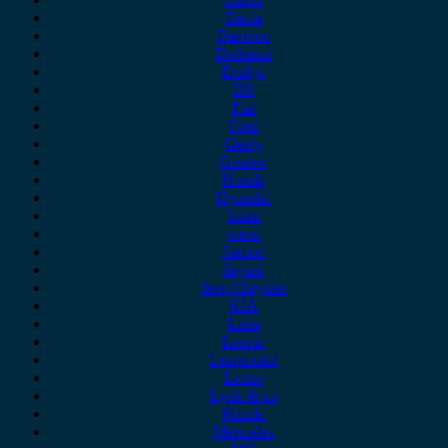
Dacia
Daewoo
Daihatsu
Dodge
DS
Fiat
Ford
Geely
Gonow
Honda
Hyundai
Isuzu
iveco
Jaecoo
Jaguar
Jeep Chrysler
KIA
Lada
Lancia
Leapmotor
Lexus
Lynk & co
Mazda
Mercedes