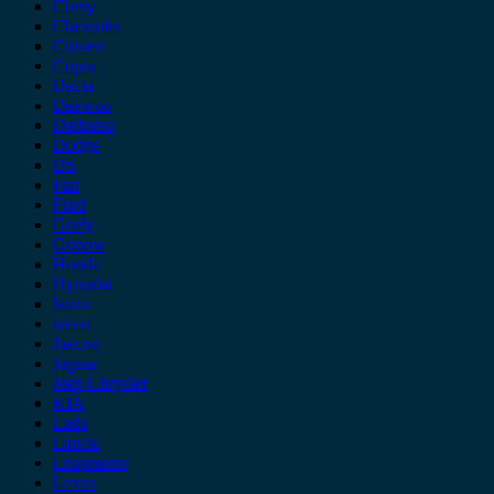
Chery
Chevrolet
Citroen
Cupra
Dacia
Daewoo
Daihatsu
Dodge
DS
Fiat
Ford
Geely
Gonow
Honda
Hyundai
Isuzu
iveco
Jaecoo
Jaguar
Jeep Chrysler
KIA
Lada
Lancia
Leapmotor
Lexus