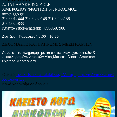
Α.ΠΑΠΑΔΑΚΗ & ΣΙΑ Ο.Ε
ΑΜΒΡΟΣΙΟΥ ΦΡΑΝΤΖΗ 67, Ν.ΚΟΣΜΟΣ
info@ggp.gr
210 9012444
210 9239148
210 9238158
210 9026839
Κινητό-Viber-whatsapp : 6980507900
Δευτέρα - Παρασκευή 8:00 - 16:30
ΔΕΧΟΜΑΣΤΕ ΚΑΙ ΠΛΗΡΩΜΕΣ ΜΕΣΩ ΚΑΡΤΩΝ
Δυνατότητα πληρωμής μέσω πιστωτικών, χρεωστικών &
προπληρωμένων καρτών Visa,Maestro,Diners,American
Express,MasterCard.
© 2026
metaxirismenaantalaktika.gr
Μεταχειρισμένα Ανταλλακτικά
Αυτοκινήτων
Καλό καλοκαίρι σε όλους!!