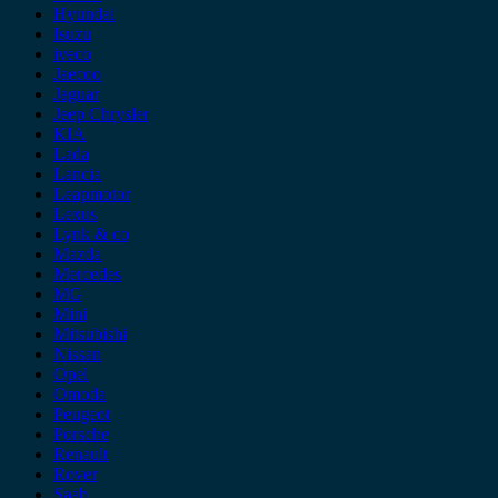
Hyundai
Isuzu
iveco
Jaecoo
Jaguar
Jeep Chrysler
KIA
Lada
Lancia
Leapmotor
Lexus
Lynk & co
Mazda
Mercedes
MG
Mini
Mitsubishi
Nissan
Opel
Omoda
Peugeot
Porsche
Renault
Rover
Saab