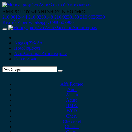
Skip
to
ΑΜΒΡΟΣΙΟΥ ΦΡΑΝΤΖΗ 67, Ν.ΚΟΣΜΟΣ
content
210 9012444
210 9239148
210 9238158
210 9026839
Κινητό-Viber-whatsapp : 6980507900
Primary
Menu
Αρχική Σελίδα
Ποιοί είμαστε
Ανταλλακτικά Αυτοκινήτων
Επικοινωνία
Alfa Romeo
Audi
Austin
Acura
BMW
BYD
Chery
Chevrolet
Citroen
Cupra