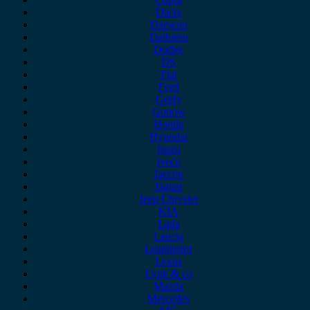
Dacia
Daewoo
Daihatsu
Dodge
DS
Fiat
Ford
Geely
Gonow
Honda
Hyundai
Isuzu
iveco
Jaecoo
Jaguar
Jeep Chrysler
KIA
Lada
Lancia
Leapmotor
Lexus
Lynk & co
Mazda
Mercedes