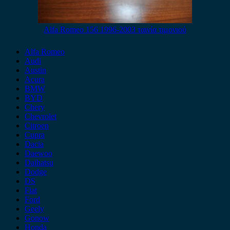
Alfa Romeo 156 1996-2003 ταινία τιμονιού
Alfa Romeo
Audi
Austin
Acura
BMW
BYD
Chery
Chevrolet
Citroen
Cupra
Dacia
Daewoo
Daihatsu
Dodge
DS
Fiat
Ford
Geely
Gonow
Honda