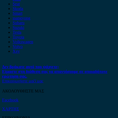
Seat
Skoda
Smart
ssangyong
Subaru
Suzuki
Tesla
Toyota
Volkswagen
Volvo
Xev
Δεν βρήκατε αυτό που ψάχνετε;
Είμαστε στη διάθεση σας να απαντήσουμε σε οποιαδήποτε
ερώτηση σας.
Επικοινωνήστε μαζί μας
ΑΚΟΛΟΥΘΗΣΤΕ ΜΑΣ
Facebook
ΧΑΡΤΗΣ
ΕΠΙΚΟΙΝΩΝΙΑ