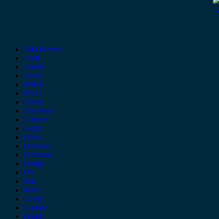
Alfa Romeo
Audi
Austin
Acura
BMW
BYD
Chery
Chevrolet
Citroen
Cupra
Dacia
Daewoo
Daihatsu
Dodge
DS
Fiat
Ford
Geely
Gonow
Honda