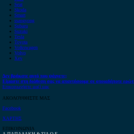
Seat
Skoda
Smart
ssangyong
Subaru
Suzuki
Tesla
Toyota
Volkswagen
Volvo
Xev
Δεν βρήκατε αυτό που ψάχνετε;
Είμαστε στη διάθεση σας να απαντήσουμε σε οποιαδήποτε ερώτ
Επικοινωνήστε μαζί μας
ΑΚΟΛΟΥΘΗΣΤΕ ΜΑΣ
Facebook
ΧΑΡΤΗΣ
ΕΠΙΚΟΙΝΩΝΙΑ
Α.ΠΑΠΑΔΑΚΗ & ΣΙΑ Ο.Ε