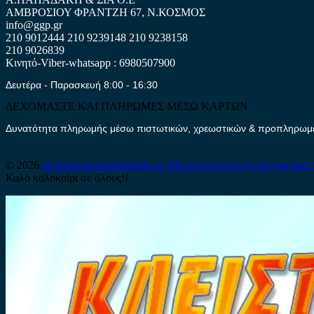
ΑΜΒΡΟΣΙΟΥ ΦΡΑΝΤΖΗ 67, Ν.ΚΟΣΜΟΣ
info@ggp.gr
210 9012444
210 9239148
210 9238158
210 9026839
Κινητό-Viber-whatsapp : 6980507900
Δευτέρα - Παρασκευή 8:00 - 16:30
ΔΕΧΟΜΑΣΤΕ ΚΑΙ ΠΛΗΡΩΜΕΣ ΜΕΣΩ ΚΑΡΤΩΝ
Δυνατότητα πληρωμής μέσω πιστωτικών, χρεωστικών & προπληρωμέν
© 2026
metaxirismenaantalaktika.gr
Μεταχειρισμένα Ανταλλακτικά 
Καλό καλοκαίρι σε όλους!!