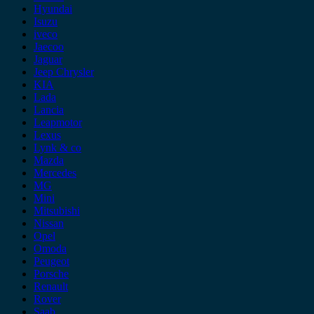
Hyundai
Isuzu
iveco
Jaecoo
Jaguar
Jeep Chrysler
KIA
Lada
Lancia
Leapmotor
Lexus
Lynk & co
Mazda
Mercedes
MG
Mini
Mitsubishi
Nissan
Opel
Omoda
Peugeot
Porsche
Renault
Rover
Saab