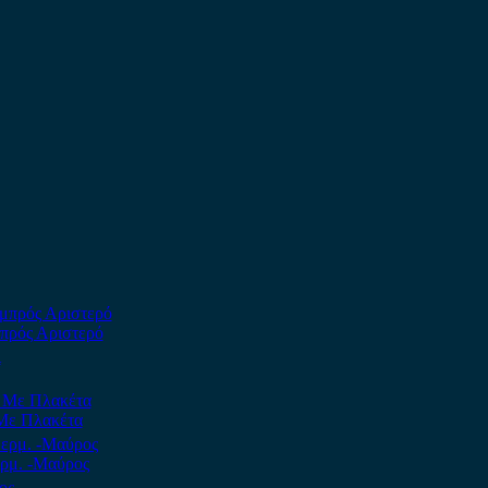
πρός Αριστερό
 Με Πλακέτα
ερμ. -Μαύρος