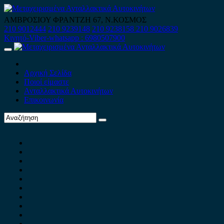
Skip
to
ΑΜΒΡΟΣΙΟΥ ΦΡΑΝΤΖΗ 67, Ν.ΚΟΣΜΟΣ
content
210 9012444
210 9239148
210 9238158
210 9026839
Κινητό-Viber-whatsapp : 6980507900
Primary
Menu
Αρχική Σελίδα
Ποιοί είμαστε
Ανταλλακτικά Αυτοκινήτων
Επικοινωνία