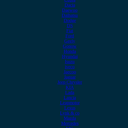
Dacia
Daewoo
Daihatsu
Dodge
DS
Fiat
Ford
Geely
Gonow
Honda
Hyundai
Isuzu
iveco
Jaecoo
Jaguar
Jeep Chrysler
KIA
Lada
Lancia
Leapmotor
Lexus
Lynk & co
Mazda
Mercedes