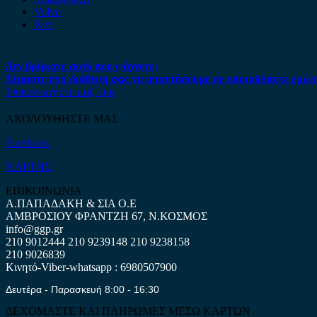
Volvo
Xev
Δεν βρήκατε αυτό που ψάχνετε;
Είμαστε στη διάθεση σας να απαντήσουμε σε οποιαδήποτε ερώτ
Επικοινωνήστε μαζί μας
ΑΚΟΛΟΥΘΗΣΤΕ ΜΑΣ
Facebook
ΧΑΡΤΗΣ
ΕΠΙΚΟΙΝΩΝΙΑ
Α.ΠΑΠΑΔΑΚΗ & ΣΙΑ Ο.Ε
ΑΜΒΡΟΣΙΟΥ ΦΡΑΝΤΖΗ 67, Ν.ΚΟΣΜΟΣ
info@ggp.gr
210 9012444
210 9239148
210 9238158
210 9026839
Κινητό-Viber-whatsapp : 6980507900
Δευτέρα - Παρασκευή 8:00 - 16:30
ΔΕΧΟΜΑΣΤΕ ΚΑΙ ΠΛΗΡΩΜΕΣ ΜΕΣΩ ΚΑΡΤΩΝ