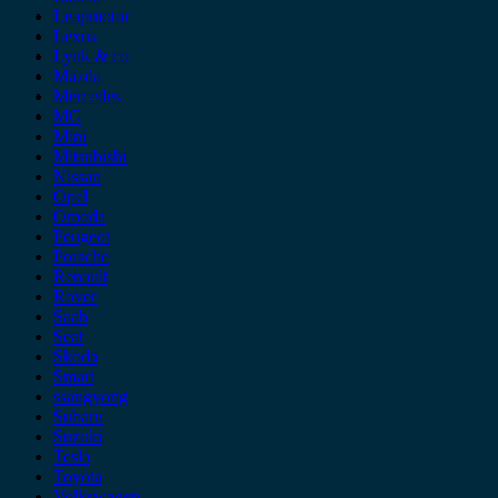
Leapmotor
Lexus
Lynk & co
Mazda
Mercedes
MG
Mini
Mitsubishi
Nissan
Opel
Omoda
Peugeot
Porsche
Renault
Rover
Saab
Seat
Skoda
Smart
ssangyong
Subaru
Suzuki
Tesla
Toyota
Volkswagen