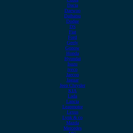
Dacia
Daewoo
Daihatsu
Dodge
DS
Fiat
Ford
Geely
Gonow
Honda
Hyundai
Isuzu
iveco
Jaecoo
Jaguar
Jeep Chrysler
KIA
Lada
Lancia
Leapmotor
Lexus
Lynk & co
Mazda
Mercedes