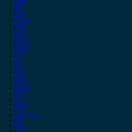
BMW
BYD
Chery
Chevrolet
Citroen
Cupra
Dacia
Daewoo
Daihatsu
Dodge
DS
Fiat
Ford
Geely
Gonow
Honda
Hyundai
Isuzu
iveco
Jaecoo
Jaguar
Jeep Chrysler
KIA
Lada
Lancia