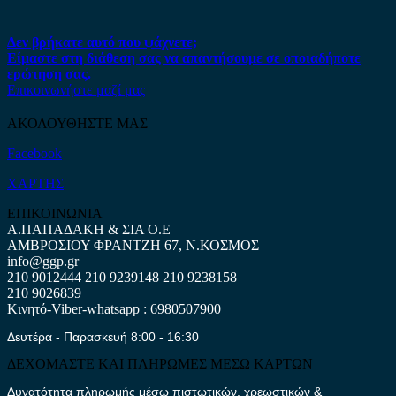
Δεν βρήκατε αυτό που ψάχνετε;
Είμαστε στη διάθεση σας να απαντήσουμε σε οποιαδήποτε
ερώτηση σας.
Επικοινωνήστε μαζί μας
ΑΚΟΛΟΥΘΗΣΤΕ ΜΑΣ
Facebook
ΧΑΡΤΗΣ
ΕΠΙΚΟΙΝΩΝΙΑ
Α.ΠΑΠΑΔΑΚΗ & ΣΙΑ Ο.Ε
ΑΜΒΡΟΣΙΟΥ ΦΡΑΝΤΖΗ 67, Ν.ΚΟΣΜΟΣ
info@ggp.gr
210 9012444
210 9239148
210 9238158
210 9026839
Κινητό-Viber-whatsapp : 6980507900
Δευτέρα - Παρασκευή 8:00 - 16:30
ΔΕΧΟΜΑΣΤΕ ΚΑΙ ΠΛΗΡΩΜΕΣ ΜΕΣΩ ΚΑΡΤΩΝ
Δυνατότητα πληρωμής μέσω πιστωτικών, χρεωστικών &