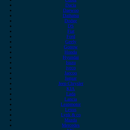
Dacia
Daewoo
Daihatsu
Dodge
DS
Fiat
Ford
Geely
Gonow
Honda
Hyundai
Isuzu
iveco
Jaecoo
Jaguar
Jeep Chrysler
KIA
Lada
Lancia
Leapmotor
Lexus
Lynk & co
Mazda
Mercedes