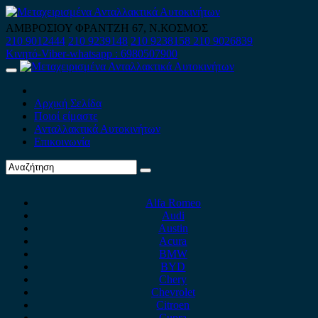
Skip
to
ΑΜΒΡΟΣΙΟΥ ΦΡΑΝΤΖΗ 67, Ν.ΚΟΣΜΟΣ
content
210 9012444
210 9239148
210 9238158
210 9026839
Κινητό-Viber-whatsapp : 6980507900
Primary
Menu
Αρχική Σελίδα
Ποιοί είμαστε
Ανταλλακτικά Αυτοκινήτων
Επικοινωνία
Alfa Romeo
Audi
Austin
Acura
BMW
BYD
Chery
Chevrolet
Citroen
Cupra