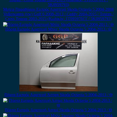
Μοτερ Παραθύρου Εμπρός Αριστερό Skoda Octavia 5 2004-2008
Volkswagen (vw) Golf 6 2008-2013 / Caddy 2004-2015 / Touran /
Cross Touran 2003-2015 (Κωδικός: 1T0959701T / 5K0959793)
Πόρτα Εμπρός Αριστερή Μπλε Skoda Octavia 5 2004-2013 / Θ
Πόρτα Εμπρός Αριστερή Άσπρη Skoda Octavia 5 2004-2013 / Θ
Πόρτα Εμπρός Αριστερή Ασημί Skoda Octavia 5 2004-2013 / Θ