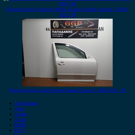
Πόρτα Εμπρός Αριστερή Μπλε Σκούρο Skoda Octavia 5 2004-
2013 / Θ
Πόρτα Εμπρός Δεξιά Άσπρη Skoda Octavia 5 2004-2013 / Θ
Alfa Romeo
Audi
Austin
Acura
BMW
BYD