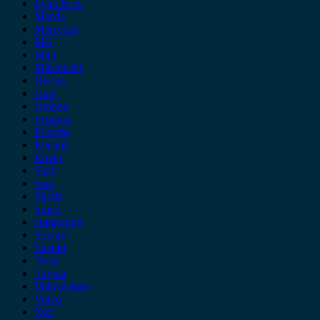
Lynk & co
Mazda
Mercedes
MG
Mini
Mitsubishi
Nissan
Opel
Omoda
Peugeot
Porsche
Renault
Rover
Saab
Seat
Skoda
Smart
ssangyong
Subaru
Suzuki
Tesla
Toyota
Volkswagen
Volvo
Xev