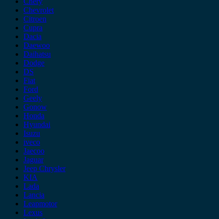
Chery
Chevrolet
Citroen
Cupra
Dacia
Daewoo
Daihatsu
Dodge
DS
Fiat
Ford
Geely
Gonow
Honda
Hyundai
Isuzu
iveco
Jaecoo
Jaguar
Jeep Chrysler
KIA
Lada
Lancia
Leapmotor
Lexus