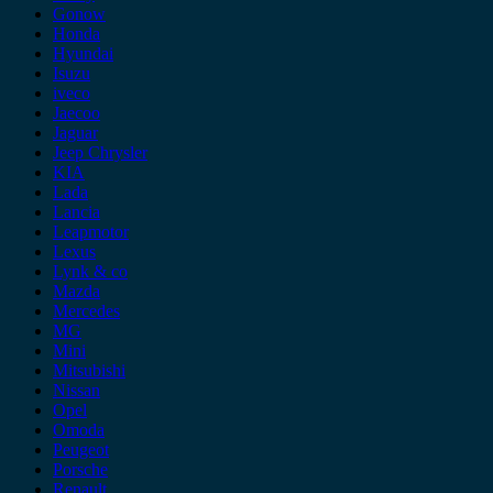
Gonow
Honda
Hyundai
Isuzu
iveco
Jaecoo
Jaguar
Jeep Chrysler
KIA
Lada
Lancia
Leapmotor
Lexus
Lynk & co
Mazda
Mercedes
MG
Mini
Mitsubishi
Nissan
Opel
Omoda
Peugeot
Porsche
Renault