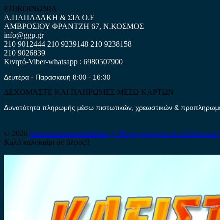
ΕΠΙΚΟΙΝΩΝΙΑ
Α.ΠΑΠΑΔΑΚΗ & ΣΙΑ Ο.Ε
ΑΜΒΡΟΣΙΟΥ ΦΡΑΝΤΖΗ 67, Ν.ΚΟΣΜΟΣ
info@ggp.gr
210 9012444
210 9239148
210 9238158
210 9026839
Κινητό-Viber-whatsapp : 6980507900
Δευτέρα - Παρασκευή 8:00 - 16:30
ΔΕΧΟΜΑΣΤΕ ΚΑΙ ΠΛΗΡΩΜΕΣ ΜΕΣΩ ΚΑΡΤΩΝ
Δυνατότητα πληρωμής μέσω πιστωτικών, χρεωστικών & προπληρωμέν
© 2026
metaxirismenaantalaktika.gr
Μεταχειρισμένα Ανταλλακτικά 
Καλό καλοκαίρι σε όλους!!