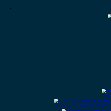
Φανά
Τιμόνι (βολάν τιμονιού) 3 Ακτίνε