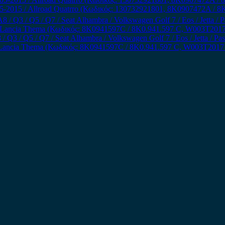
-2015 / Allroad Quatrro (Κωδικός: 130732921801, 8K0907472A / 
3 / Q5 / Q7 / Seat Alhambra / Volkswagen Golf 7 / Eos / Jetta / Passa
Lancia Thema (Κωδικός: 8K0941597C / 8K0.941.597 C, W003T2017