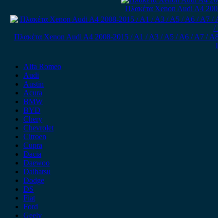
Πλακέτα Xenon Audi A4 2005
Πλακέτα Xenon Audi A4 2008-2015 / A1 / A3 / A5 / A6 / A7 / A8 / Q
Alfa Romeo
Audi
Austin
Acura
BMW
BYD
Chery
Chevrolet
Citroen
Cupra
Dacia
Daewoo
Daihatsu
Dodge
DS
Fiat
Ford
Geely