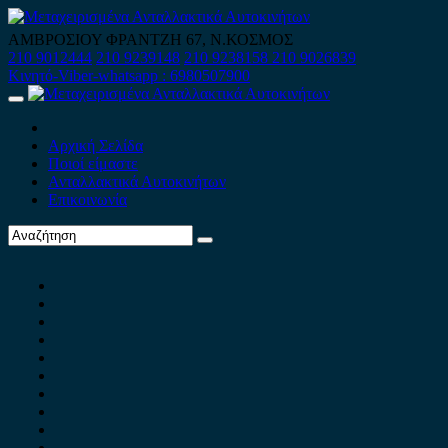
Skip
to
ΑΜΒΡΟΣΙΟΥ ΦΡΑΝΤΖΗ 67, Ν.ΚΟΣΜΟΣ
content
210 9012444
210 9239148
210 9238158
210 9026839
Κινητό-Viber-whatsapp : 6980507900
Primary
Menu
Αρχική Σελίδα
Ποιοί είμαστε
Ανταλλακτικά Αυτοκινήτων
Επικοινωνία