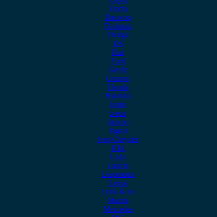
Dacia
Daewoo
Daihatsu
Dodge
DS
Fiat
Ford
Geely
Gonow
Honda
Hyundai
Isuzu
iveco
Jaecoo
Jaguar
Jeep Chrysler
KIA
Lada
Lancia
Leapmotor
Lexus
Lynk & co
Mazda
Mercedes