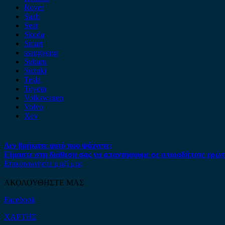
Rover
Saab
Seat
Skoda
Smart
ssangyong
Subaru
Suzuki
Tesla
Toyota
Volkswagen
Volvo
Xev
Δεν βρήκατε αυτό που ψάχνετε;
Είμαστε στη διάθεση σας να απαντήσουμε σε οποιαδήποτε ερώτ
Επικοινωνήστε μαζί μας
ΑΚΟΛΟΥΘΗΣΤΕ ΜΑΣ
Facebook
ΧΑΡΤΗΣ