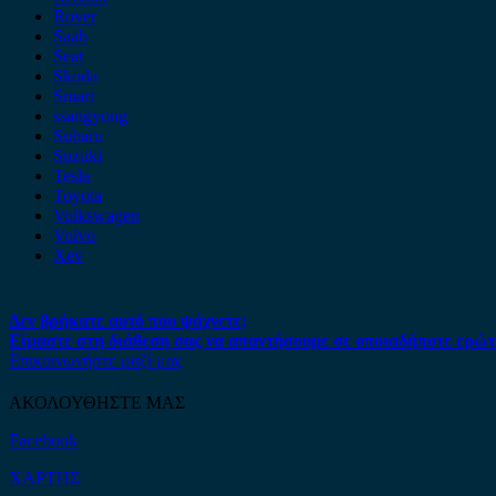
Rover
Saab
Seat
Skoda
Smart
ssangyong
Subaru
Suzuki
Tesla
Toyota
Volkswagen
Volvo
Xev
Δεν βρήκατε αυτό που ψάχνετε;
Είμαστε στη διάθεση σας να απαντήσουμε σε οποιαδήποτε ερώτ
Επικοινωνήστε μαζί μας
ΑΚΟΛΟΥΘΗΣΤΕ ΜΑΣ
Facebook
ΧΑΡΤΗΣ