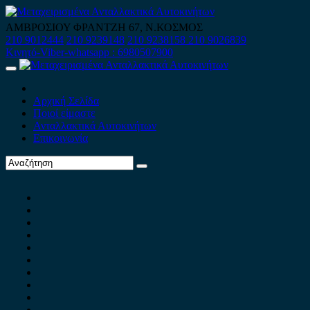
Skip
to
ΑΜΒΡΟΣΙΟΥ ΦΡΑΝΤΖΗ 67, Ν.ΚΟΣΜΟΣ
content
210 9012444
210 9239148
210 9238158
210 9026839
Κινητό-Viber-whatsapp : 6980507900
Primary
Menu
Αρχική Σελίδα
Ποιοί είμαστε
Ανταλλακτικά Αυτοκινήτων
Επικοινωνία