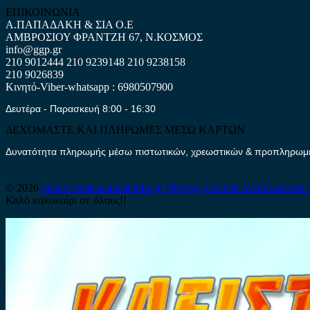
ΕΠΙΚΟΙΝΩΝΙΑ
Α.ΠΑΠΑΔΑΚΗ & ΣΙΑ Ο.Ε
ΑΜΒΡΟΣΙΟΥ ΦΡΑΝΤΖΗ 67, Ν.ΚΟΣΜΟΣ
info@ggp.gr
210 9012444
210 9239148
210 9238158
210 9026839
Κινητό-Viber-whatsapp : 6980507900
Δευτέρα - Παρασκευή 8:00 - 16:30
ΔΕΧΟΜΑΣΤΕ ΚΑΙ ΠΛΗΡΩΜΕΣ ΜΕΣΩ ΚΑΡΤΩΝ
Δυνατότητα πληρωμής μέσω πιστωτικών, χρεωστικών & προπληρωμέν
© 2026
metaxirismenaantalaktika.gr
Μεταχειρισμένα Ανταλλακτικά 
Καλό καλοκαίρι σε όλους!!