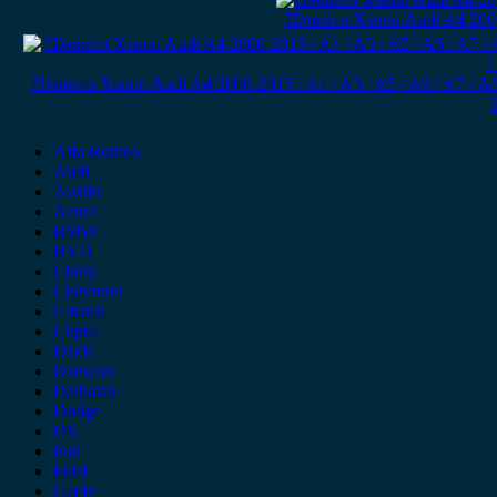
Πλακέτα Xenon Audi A4 2005
Πλακέτα Xenon Audi A4 2008-2015 / A1 / A3 / A5 / A6 / A7 / A8 / Q
Alfa Romeo
Audi
Austin
Acura
BMW
BYD
Chery
Chevrolet
Citroen
Cupra
Dacia
Daewoo
Daihatsu
Dodge
DS
Fiat
Ford
Geely