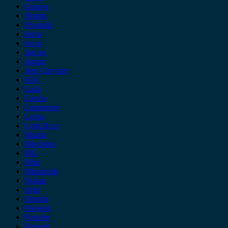
Gonow
Honda
Hyundai
Isuzu
iveco
Jaecoo
Jaguar
Jeep Chrysler
KIA
Lada
Lancia
Leapmotor
Lexus
Lynk & co
Mazda
Mercedes
MG
Mini
Mitsubishi
Nissan
Opel
Omoda
Peugeot
Porsche
Renault