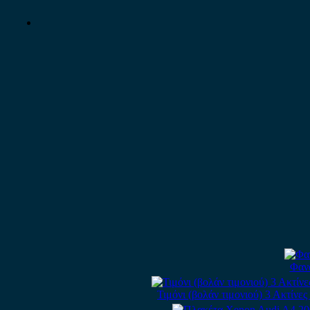
Φανά
Τιμόνι (βολάν τιμονιού) 3 Ακτίνε