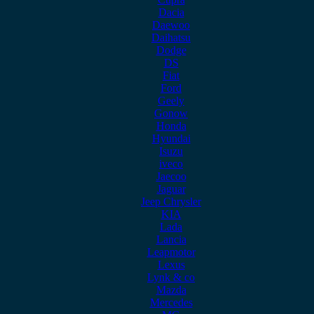
Dacia
Daewoo
Daihatsu
Dodge
DS
Fiat
Ford
Geely
Gonow
Honda
Hyundai
Isuzu
iveco
Jaecoo
Jaguar
Jeep Chrysler
KIA
Lada
Lancia
Leapmotor
Lexus
Lynk & co
Mazda
Mercedes