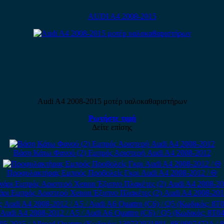
AUDI A4 2008-2015
Audi A4 2008-2015 μοτέρ υαλοκαθαριστήρων
Ρωτήστε τιμή
Δείτε επίσης
Βάση Κάτω Φανού (2) Εμπρός Αριστερή Audi A4 2008-2012
Προφυλακτήρας Εμπρός Προβολείς Γκρι Audi A4 2008-2012 / Θ
ρι Εμπρός Αριστερό Xenon Έξυπνο Πλακέτες (2) Audi A4 2008-201
ς Audi A4 2008-2012 / A5 / Audi A6 Quattro (C6) / Q5 (Κωδικός: 8