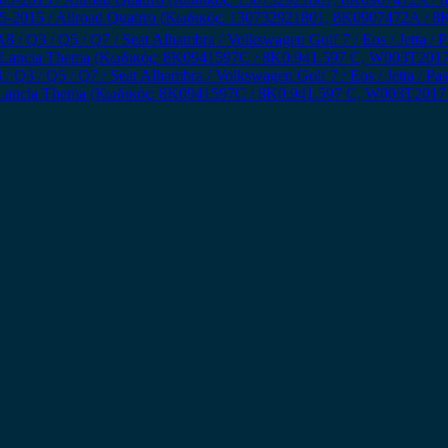
-2015 / Allroad Quatrro (Κωδικός: 130732921801, 8K0907472A / 
3 / Q5 / Q7 / Seat Alhambra / Volkswagen Golf 7 / Eos / Jetta / Passa
Lancia Thema (Κωδικός: 8K0941597C / 8K0.941.597 C, W003T2017