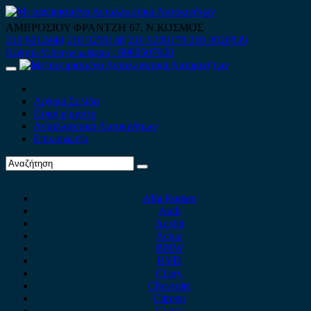
Skip
to
ΑΜΒΡΟΣΙΟΥ ΦΡΑΝΤΖΗ 67, Ν.ΚΟΣΜΟΣ
content
210 9012444
210 9239148
210 9238158
210 9026839
Κινητό-Viber-whatsapp : 6980507900
Primary
Menu
Αρχική Σελίδα
Ποιοί είμαστε
Ανταλλακτικά Αυτοκινήτων
Επικοινωνία
Alfa Romeo
Audi
Austin
Acura
BMW
BYD
Chery
Chevrolet
Citroen
Cupra