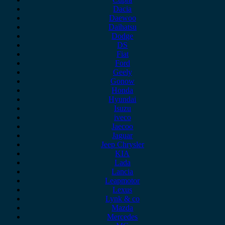
Dacia
Daewoo
Daihatsu
Dodge
DS
Fiat
Ford
Geely
Gonow
Honda
Hyundai
Isuzu
iveco
Jaecoo
Jaguar
Jeep Chrysler
KIA
Lada
Lancia
Leapmotor
Lexus
Lynk & co
Mazda
Mercedes