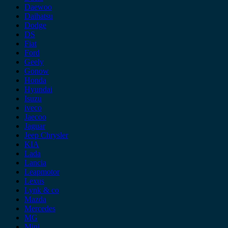
Daewoo
Daihatsu
Dodge
DS
Fiat
Ford
Geely
Gonow
Honda
Hyundai
Isuzu
iveco
Jaecoo
Jaguar
Jeep Chrysler
KIA
Lada
Lancia
Leapmotor
Lexus
Lynk & co
Mazda
Mercedes
MG
Mini