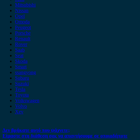
Mitsubishi
Nissan
Opel
Omoda
Peugeot
Porsche
Renault
Rover
Saab
Seat
Skoda
Smart
ssangyong
Subaru
Suzuki
Tesla
Toyota
Volkswagen
Volvo
Xev
Δεν βρήκατε αυτό που ψάχνετε;
Είμαστε στη διάθεση σας να απαντήσουμε σε οποιαδήποτε