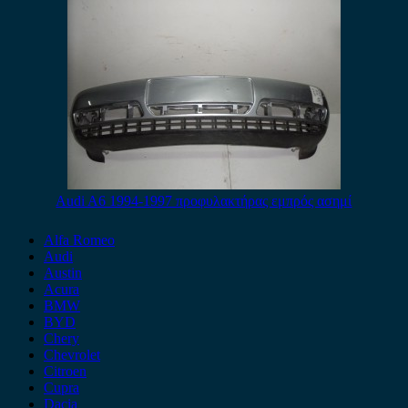
Audi A6 1994-1997 προφυλακτήρας εμπρός ασημί
Alfa Romeo
Audi
Austin
Acura
BMW
BYD
Chery
Chevrolet
Citroen
Cupra
Dacia