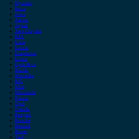
Hyundai
Isuzu
iveco
Jaecoo
Jaguar
Jeep Chrysler
KIA
Lada
Lancia
Leapmotor
Lexus
Lynk & co
Mazda
Mercedes
MG
Mini
Mitsubishi
Nissan
Opel
Omoda
Peugeot
Porsche
Renault
Rover
Saab