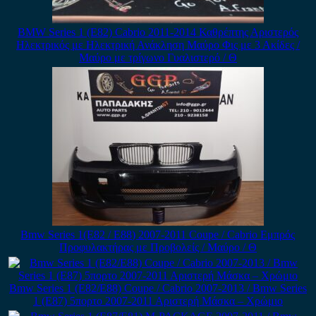
BMW Series 1 (E82) Cabrio 2011-2014 Καθρέπτης Αριστερός
Ηλεκτρικός με Ηλεκτρική Ανάκληση Μαύρο Φις με 3 Ακίδες /
Μαύρο με τρίγωνο Γυαλιστερό / Θ
Bmw Series 1(E82 / E88) 2007-2011 Coupe / Cabrio Εμπρός
Προφυλακτήρας με Προβολείς / Μαύρο / Θ
Bmw Series 1 (E82/E88) Coupe / Cabrio 2007-2013 / Bmw Series
1 (E87) 5πορτο 2007-2011 Αριστερή Μάσκα – Χρώμιο