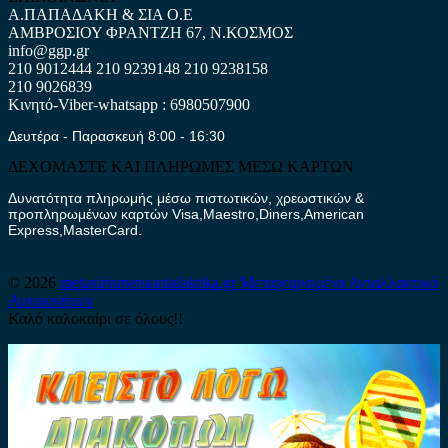
Α.ΠΑΠΑΔΑΚΗ & ΣΙΑ Ο.Ε
ΑΜΒΡΟΣΙΟΥ ΦΡΑΝΤΖΗ 67, Ν.ΚΟΣΜΟΣ
info@ggp.gr
210 9012444
210 9239148
210 9238158
210 9026839
Κινητό-Viber-whatsapp : 6980507900
Δευτέρα - Παρασκευή 8:00 - 16:30
ΔΕΧΟΜΑΣΤΕ ΚΑΙ ΠΛΗΡΩΜΕΣ ΜΕΣΩ ΚΑΡΤΩΝ
Δυνατότητα πληρωμής μέσω πιστωτικών, χρεωστικών &
προπληρωμένων καρτών Visa,Maestro,Diners,American
Express,MasterCard.
© 2026
metaxirismenaantalaktika.gr
Μεταχειρισμένα Ανταλλακτικά
Αυτοκινήτων
Καλό καλοκαίρι σε όλους!!