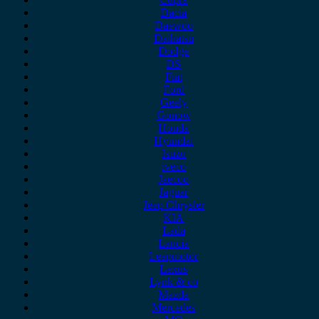
Dacia
Daewoo
Daihatsu
Dodge
DS
Fiat
Ford
Geely
Gonow
Honda
Hyundai
Isuzu
iveco
Jaecoo
Jaguar
Jeep Chrysler
KIA
Lada
Lancia
Leapmotor
Lexus
Lynk & co
Mazda
Mercedes