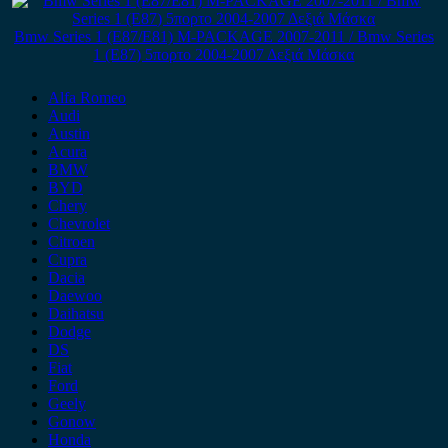
Bmw Series 1 (E87/E81) M-PACKAGE 2007-2011 / Bmw Series
1 (E87) 5πορτο 2004-2007 Δεξιά Μάσκα
Alfa Romeo
Audi
Austin
Acura
BMW
BYD
Chery
Chevrolet
Citroen
Cupra
Dacia
Daewoo
Daihatsu
Dodge
DS
Fiat
Ford
Geely
Gonow
Honda