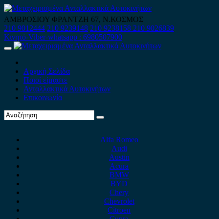
Skip
to
ΑΜΒΡΟΣΙΟΥ ΦΡΑΝΤΖΗ 67, Ν.ΚΟΣΜΟΣ
content
210 9012444
210 9239148
210 9238158
210 9026839
Κινητό-Viber-whatsapp : 6980507900
Primary
Menu
Αρχική Σελίδα
Ποιοί είμαστε
Ανταλλακτικά Αυτοκινήτων
Επικοινωνία
Alfa Romeo
Audi
Austin
Acura
BMW
BYD
Chery
Chevrolet
Citroen
Cupra