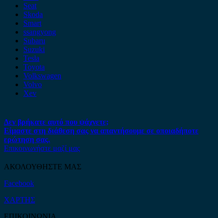
Seat
Skoda
Smart
ssangyong
Subaru
Suzuki
Tesla
Toyota
Volkswagen
Volvo
Xev
Δεν βρήκατε αυτό που ψάχνετε;
Είμαστε στη διάθεση σας να απαντήσουμε σε οποιαδήποτε
ερώτηση σας.
Επικοινωνήστε μαζί μας
ΑΚΟΛΟΥΘΗΣΤΕ ΜΑΣ
Facebook
ΧΑΡΤΗΣ
ΕΠΙΚΟΙΝΩΝΙΑ