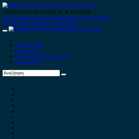
Skip
to
ΑΜΒΡΟΣΙΟΥ ΦΡΑΝΤΖΗ 67, Ν.ΚΟΣΜΟΣ
content
210 9012444
210 9239148
210 9238158
210 9026839
Κινητό-Viber-whatsapp : 6980507900
Primary
Menu
Αρχική Σελίδα
Ποιοί είμαστε
Ανταλλακτικά Αυτοκινήτων
Επικοινωνία