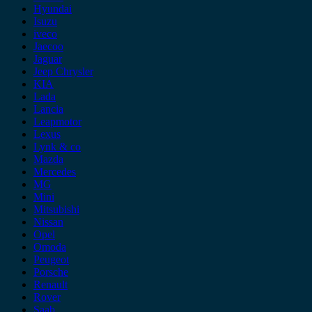
Hyundai
Isuzu
iveco
Jaecoo
Jaguar
Jeep Chrysler
KIA
Lada
Lancia
Leapmotor
Lexus
Lynk & co
Mazda
Mercedes
MG
Mini
Mitsubishi
Nissan
Opel
Omoda
Peugeot
Porsche
Renault
Rover
Saab