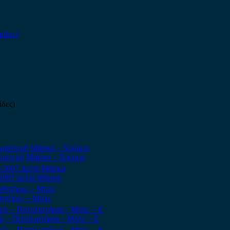
ίδες)
 Αριστερή Μάσκα – Χρώμιο
2007 Δεξιά Μάσκα
θητήρες – Μπλε
 – Πιτσιλιστήρια – Μπλε – Ε