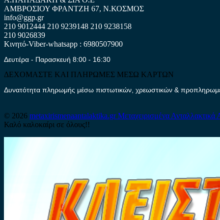
ΑΜΒΡΟΣΙΟΥ ΦΡΑΝΤΖΗ 67, Ν.ΚΟΣΜΟΣ
info@ggp.gr
210 9012444
210 9239148
210 9238158
210 9026839
Κινητό-Viber-whatsapp : 6980507900
Δευτέρα - Παρασκευή 8:00 - 16:30
ΔΕΧΟΜΑΣΤΕ ΚΑΙ ΠΛΗΡΩΜΕΣ ΜΕΣΩ ΚΑΡΤΩΝ
Δυνατότητα πληρωμής μέσω πιστωτικών, χρεωστικών & προπληρωμέν
© 2026
metaxirismenaantalaktika.gr
Μεταχειρισμένα Ανταλλακτικά 
Καλό καλοκαίρι σε όλους!!