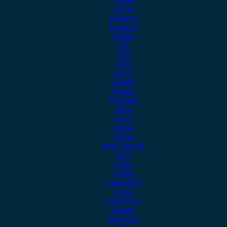
Dacia
Daewoo
Daihatsu
Dodge
DS
Fiat
Ford
Geely
Gonow
Honda
Hyundai
Isuzu
iveco
Jaecoo
Jaguar
Jeep Chrysler
KIA
Lada
Lancia
Leapmotor
Lexus
Lynk & co
Mazda
Mercedes