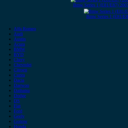
Bmw Series 1 (E81/E87) 200
Bmw Series 1 (E81/E8
Alfa Romeo
Audi
Austin
Acura
BMW
BYD
Chery
Chevrolet
Citroen
Cupra
Dacia
Daewoo
Daihatsu
Dodge
DS
Fiat
Ford
Geely
Gonow
Honda