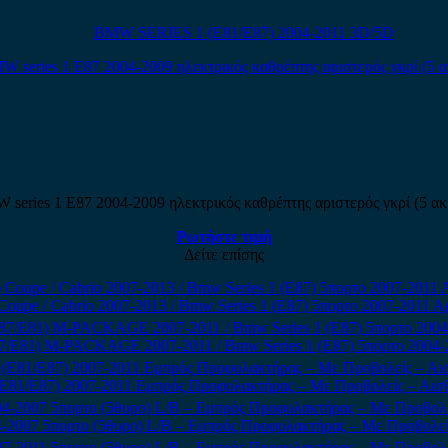
BMW SERIES 1 (E81/E87) 2004-2011 3D/5D
series 1 E87 2004-2009 ηλεκτρικός καθρέπτης αριστερός γκρί (5 ακ
Ρωτήστε τιμή
Δείτε επίσης
Coupe / Cabrio 2007-2013 / Bmw Series 1 (E87) 5πορτο 2007-2011
87/E81) M-PACKAGE 2007-2011 / Bmw Series 1 (E87) 5πορτο 2004-
(E81/E87) 2007-2011 Εμπρός Προφυλακτήρας – Με Προβολείς – Αισ
4-2007 5πορτο (5θυρο) L/B – Εμπρός Προφυλακτήρας – Με Προβολείς