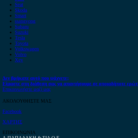
Seat
Skoda
Smart
ssangyong
Subaru
Suzuki
Tesla
Toyota
Volkswagen
Volvo
Xev
Δεν βρήκατε αυτό που ψάχνετε;
Είμαστε στη διάθεση σας να απαντήσουμε σε οποιαδήποτε ερώτ
Επικοινωνήστε μαζί μας
ΑΚΟΛΟΥΘΗΣΤΕ ΜΑΣ
Facebook
ΧΑΡΤΗΣ
ΕΠΙΚΟΙΝΩΝΙΑ
Α.ΠΑΠΑΔΑΚΗ & ΣΙΑ Ο.Ε