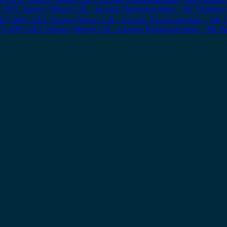
7-2011 5πορτο (5θυρο) L/B – Εμπρός Προφυλακτήρας – Με Προβολείς
7) 2007-2011 5πορτο (5θυρο) L/B – Εμπρός Προφυλακτήρας – Με Π