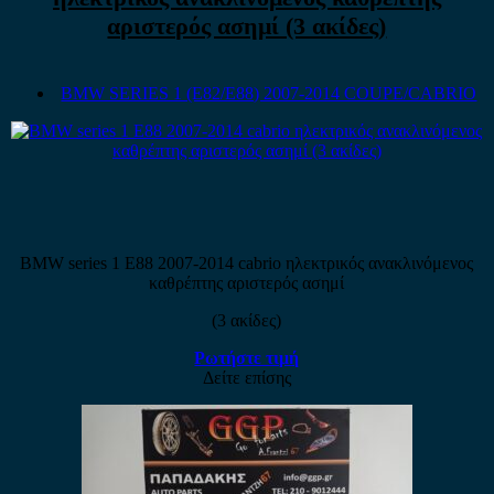
αριστερός ασημί (3 ακίδες)
BMW SERIES 1 (E82/E88) 2007-2014 COUPE/CABRIO
BMW series 1 E88 2007-2014 cabrio ηλεκτρικός ανακλινόμενος
καθρέπτης αριστερός ασημί
(3 ακίδες)
Ρωτήστε τιμή
Δείτε επίσης