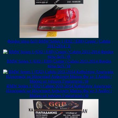
Φανάρι πίσω Δεξί BMW Series 1 (E82 / E88) Coupe / Cabrio
2011-2014 / Ε
BMW Series 1 (E82 / E88) Coupe / Cabrio 2011-2014 Φανάρι
πίσω Δεξί / Θ
BMW Series 1 (E82) Cabrio 2011-2014 Καθρέπτης Αριστερός
Ηλεκτρικός με Ηλεκτρική Ανάκληση Μαύρο Φις με 3 Ακίδες /
Μαύρο με τρίγωνο Γυαλιστερό / Θ