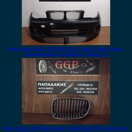
Bmw Series 1(E82 / E88) 2007-2011 Coupe / Cabrio Εμπρός
Προφυλακτήρας με Προβολείς / Μαύρο / Θ
Bmw Series 1 (E82/E88) Coupe / Cabrio 2007-2013 / Bmw Series