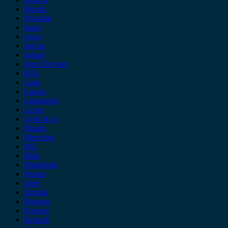
Honda
Hyundai
Isuzu
iveco
Jaecoo
Jaguar
Jeep Chrysler
KIA
Lada
Lancia
Leapmotor
Lexus
Lynk & co
Mazda
Mercedes
MG
Mini
Mitsubishi
Nissan
Opel
Omoda
Peugeot
Porsche
Renault