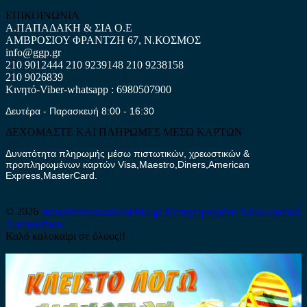
ΕΠΙΚΟΙΝΩΝΙΑ
Α.ΠΑΠΑΔΑΚΗ & ΣΙΑ Ο.Ε
ΑΜΒΡΟΣΙΟΥ ΦΡΑΝΤΖΗ 67, Ν.ΚΟΣΜΟΣ
info@ggp.gr
210 9012444
210 9239148
210 9238158
210 9026839
Κινητό-Viber-whatsapp : 6980507900
Δευτέρα - Παρασκευή 8:00 - 16:30
ΔΕΧΟΜΑΣΤΕ ΚΑΙ ΠΛΗΡΩΜΕΣ ΜΕΣΩ ΚΑΡΤΩΝ
Δυνατότητα πληρωμής μέσω πιστωτικών, χρεωστικών &
προπληρωμένων καρτών Visa,Maestro,Diners,American
Express,MasterCard.
© 2026
metaxirismenaantalaktika.gr
Μεταχειρισμένα Ανταλλακτικά
Αυτοκινήτων
Καλό καλοκαίρι σε όλους!!