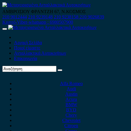
Skip
to
ΑΜΒΡΟΣΙΟΥ ΦΡΑΝΤΖΗ 67, Ν.ΚΟΣΜΟΣ
content
210 9012444
210 9239148
210 9238158
210 9026839
Κινητό-Viber-whatsapp : 6980507900
Primary
Menu
Αρχική Σελίδα
Ποιοί είμαστε
Ανταλλακτικά Αυτοκινήτων
Επικοινωνία
Alfa Romeo
Audi
Austin
Acura
BMW
BYD
Chery
Chevrolet
Citroen
Cupra