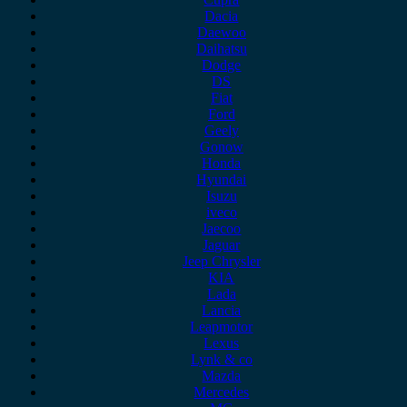
Dacia
Daewoo
Daihatsu
Dodge
DS
Fiat
Ford
Geely
Gonow
Honda
Hyundai
Isuzu
iveco
Jaecoo
Jaguar
Jeep Chrysler
KIA
Lada
Lancia
Leapmotor
Lexus
Lynk & co
Mazda
Mercedes