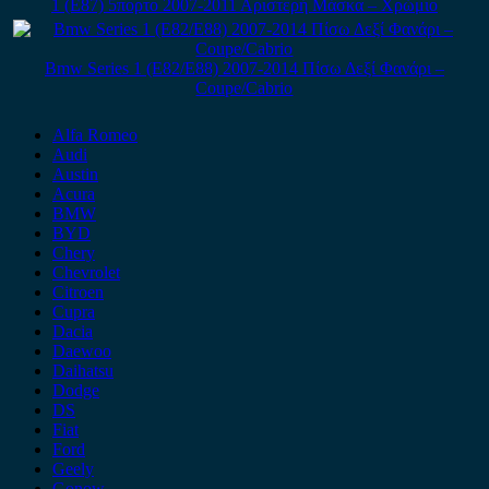
1 (E87) 5πορτο 2007-2011 Αριστερή Μάσκα – Χρώμιο
Bmw Series 1 (E82/E88) 2007-2014 Πίσω Δεξί Φανάρι –
Coupe/Cabrio
Alfa Romeo
Audi
Austin
Acura
BMW
BYD
Chery
Chevrolet
Citroen
Cupra
Dacia
Daewoo
Daihatsu
Dodge
DS
Fiat
Ford
Geely
Gonow