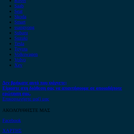
Rover
Saab
Seat
Skoda
Smart
ssangyong
Subaru
Suzuki
Tesla
Toyota
Volkswagen
Volvo
Xev
Δεν βρήκατε αυτό που ψάχνετε;
Είμαστε στη διάθεση σας να απαντήσουμε σε οποιαδήποτε
ερώτηση σας.
Επικοινωνήστε μαζί μας
ΑΚΟΛΟΥΘΗΣΤΕ ΜΑΣ
Facebook
ΧΑΡΤΗΣ