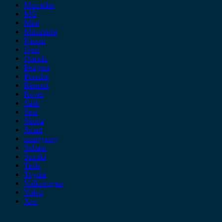
Mercedes
MG
Mini
Mitsubishi
Nissan
Opel
Omoda
Peugeot
Porsche
Renault
Rover
Saab
Seat
Skoda
Smart
ssangyong
Subaru
Suzuki
Tesla
Toyota
Volkswagen
Volvo
Xev