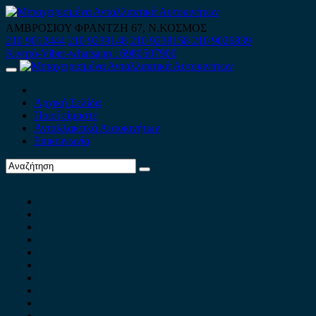
Skip
to
ΑΜΒΡΟΣΙΟΥ ΦΡΑΝΤΖΗ 67, Ν.ΚΟΣΜΟΣ
content
210 9012444
210 9239148
210 9238158
210 9026839
Κινητό-Viber-whatsapp : 6980507900
Primary
Menu
Αρχική Σελίδα
Ποιοί είμαστε
Ανταλλακτικά Αυτοκινήτων
Επικοινωνία