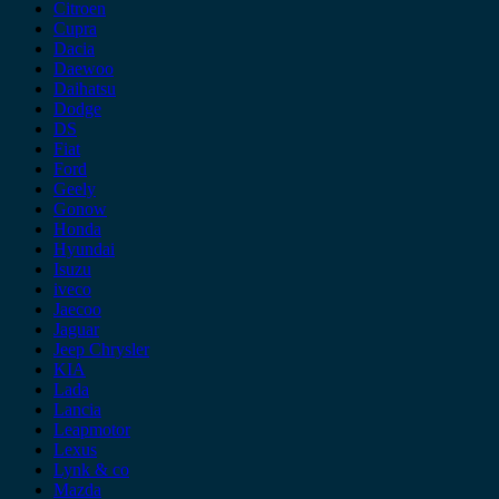
Citroen
Cupra
Dacia
Daewoo
Daihatsu
Dodge
DS
Fiat
Ford
Geely
Gonow
Honda
Hyundai
Isuzu
iveco
Jaecoo
Jaguar
Jeep Chrysler
KIA
Lada
Lancia
Leapmotor
Lexus
Lynk & co
Mazda