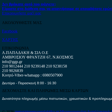
Δεν βρήκατε αυτό που ψάχνετε;
Είμαστε στη διάθεση σας να απαντήσουμε σε οποιαδήποτε ερώτ
Επικοινωνήστε μαζί μας
ΑΚΟΛΟΥΘΗΣΤΕ ΜΑΣ
Facebook
ΧΑΡΤΗΣ
ΕΠΙΚΟΙΝΩΝΙΑ
Α.ΠΑΠΑΔΑΚΗ & ΣΙΑ Ο.Ε
ΑΜΒΡΟΣΙΟΥ ΦΡΑΝΤΖΗ 67, Ν.ΚΟΣΜΟΣ
info@ggp.gr
210 9012444
210 9239148
210 9238158
210 9026839
Κινητό-Viber-whatsapp : 6980507900
Δευτέρα - Παρασκευή 8:00 - 16:30
ΔΕΧΟΜΑΣΤΕ ΚΑΙ ΠΛΗΡΩΜΕΣ ΜΕΣΩ ΚΑΡΤΩΝ
Δυνατότητα πληρωμής μέσω πιστωτικών, χρεωστικών & προπληρωμέν
© 2026
metaxirismenaantalaktika.gr
Μεταχειρισμένα Ανταλλακτικά 