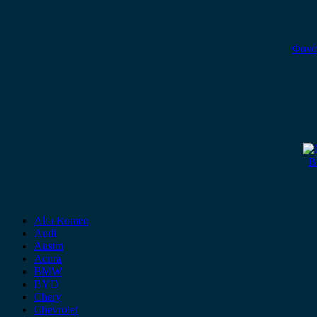
Φανά
B
Alfa Romeo
Audi
Austin
Acura
BMW
BYD
Chery
Chevrolet