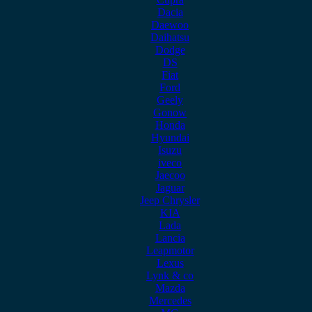
Dacia
Daewoo
Daihatsu
Dodge
DS
Fiat
Ford
Geely
Gonow
Honda
Hyundai
Isuzu
iveco
Jaecoo
Jaguar
Jeep Chrysler
KIA
Lada
Lancia
Leapmotor
Lexus
Lynk & co
Mazda
Mercedes