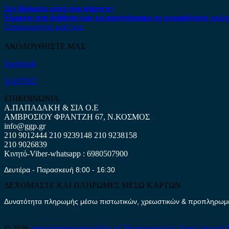
Δεν βρήκατε αυτό που ψάχνετε;
Είμαστε στη διάθεση σας να απαντήσουμε σε οποιαδήποτε ερώτ
Επικοινωνήστε μαζί μας
ΑΚΟΛΟΥΘΗΣΤΕ ΜΑΣ
Facebook
ΧΑΡΤΗΣ
ΕΠΙΚΟΙΝΩΝΙΑ
Α.ΠΑΠΑΔΑΚΗ & ΣΙΑ Ο.Ε
ΑΜΒΡΟΣΙΟΥ ΦΡΑΝΤΖΗ 67, Ν.ΚΟΣΜΟΣ
info@ggp.gr
210 9012444
210 9239148
210 9238158
210 9026839
Κινητό-Viber-whatsapp : 6980507900
Δευτέρα - Παρασκευή 8:00 - 16:30
ΔΕΧΟΜΑΣΤΕ ΚΑΙ ΠΛΗΡΩΜΕΣ ΜΕΣΩ ΚΑΡΤΩΝ
Δυνατότητα πληρωμής μέσω πιστωτικών, χρεωστικών & προπληρωμέν
© 2026
metaxirismenaantalaktika.gr
Μεταχειρισμένα Ανταλλακτικά 