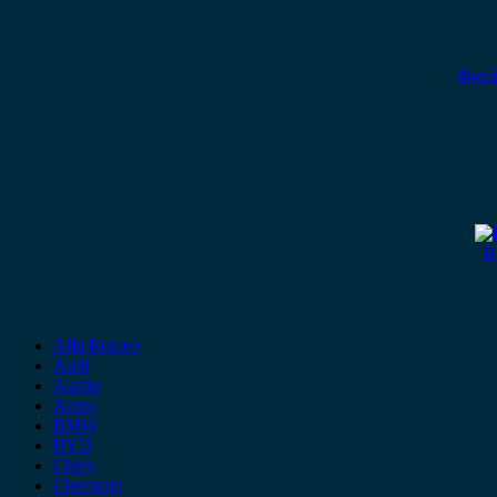
Φανά
B
Alfa Romeo
Audi
Austin
Acura
BMW
BYD
Chery
Chevrolet