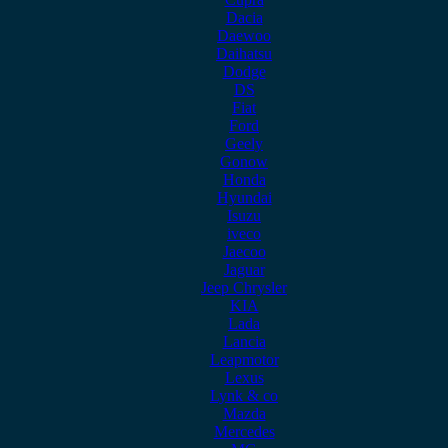
Dacia
Daewoo
Daihatsu
Dodge
DS
Fiat
Ford
Geely
Gonow
Honda
Hyundai
Isuzu
iveco
Jaecoo
Jaguar
Jeep Chrysler
KIA
Lada
Lancia
Leapmotor
Lexus
Lynk & co
Mazda
Mercedes