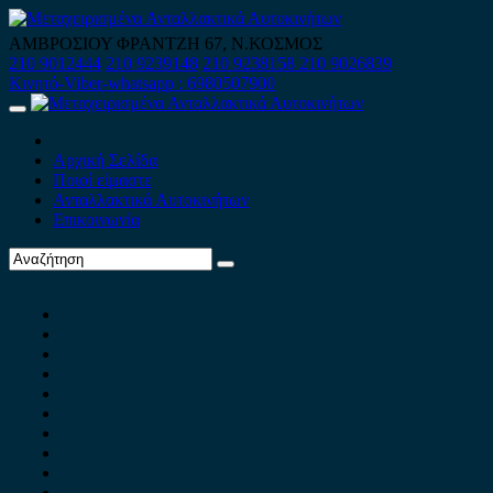
Skip
to
ΑΜΒΡΟΣΙΟΥ ΦΡΑΝΤΖΗ 67, Ν.ΚΟΣΜΟΣ
content
210 9012444
210 9239148
210 9238158
210 9026839
Κινητό-Viber-whatsapp : 6980507900
Primary
Menu
Αρχική Σελίδα
Ποιοί είμαστε
Ανταλλακτικά Αυτοκινήτων
Επικοινωνία