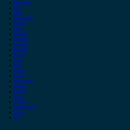
Mercedes
MG
Mini
Mitsubishi
Nissan
Opel
Omoda
Peugeot
Porsche
Renault
Rover
Saab
Seat
Skoda
Smart
ssangyong
Subaru
Suzuki
Tesla
Toyota
Volkswagen
Volvo
Xev