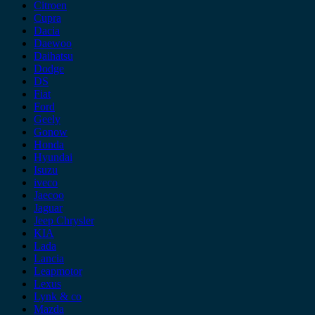
Citroen
Cupra
Dacia
Daewoo
Daihatsu
Dodge
DS
Fiat
Ford
Geely
Gonow
Honda
Hyundai
Isuzu
iveco
Jaecoo
Jaguar
Jeep Chrysler
KIA
Lada
Lancia
Leapmotor
Lexus
Lynk & co
Mazda