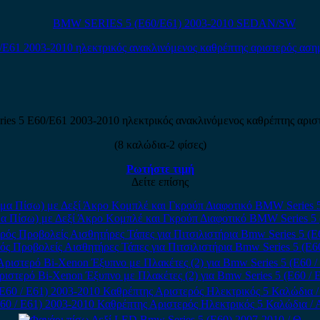
BMW SERIES 5 (E60/E61) 2003-2010 SEDAN/SW
es 5 E60/E61 2003-2010 ηλεκτρικός ανακλινόμενος καθρέπτης αρισ
(8 καλώδια-2 φίσες)
Ρωτήστε τιμή
Δείτε επίσης
 Πίσω) με Δεξί Άκρο Κομπλέ και Γκρούπ Διαφοτικό BMW Series 5 
 Προβολείς Αισθητήρες Τάπες για Πιτσιλιστήρια Bmw Series 5 (E60
ιστερό Bi-Xenon Έξυπνο με Πλακέτες (2) για Bmw Series 5 (E60 / E
60 / E61) 2003-2010 Καθρέπτης Αριστερός Ηλεκτρικός 5 Καλώδια / 