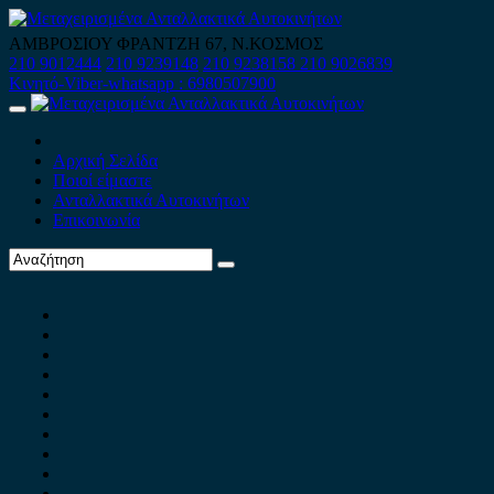
Skip
to
ΑΜΒΡΟΣΙΟΥ ΦΡΑΝΤΖΗ 67, Ν.ΚΟΣΜΟΣ
content
210 9012444
210 9239148
210 9238158
210 9026839
Κινητό-Viber-whatsapp : 6980507900
Primary
Menu
Αρχική Σελίδα
Ποιοί είμαστε
Ανταλλακτικά Αυτοκινήτων
Επικοινωνία