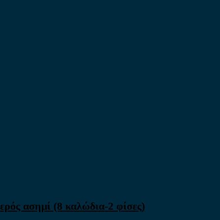
ρός ασημί (8 καλώδια-2 φίσες)