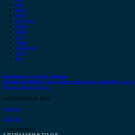
Seat
Skoda
Smart
ssangyong
Subaru
Suzuki
Tesla
Toyota
Volkswagen
Volvo
Xev
Δεν βρήκατε αυτό που ψάχνετε;
Είμαστε στη διάθεση σας να απαντήσουμε σε οποιαδήποτε ερώτ
Επικοινωνήστε μαζί μας
ΑΚΟΛΟΥΘΗΣΤΕ ΜΑΣ
Facebook
ΧΑΡΤΗΣ
ΕΠΙΚΟΙΝΩΝΙΑ
Α.ΠΑΠΑΔΑΚΗ & ΣΙΑ Ο.Ε