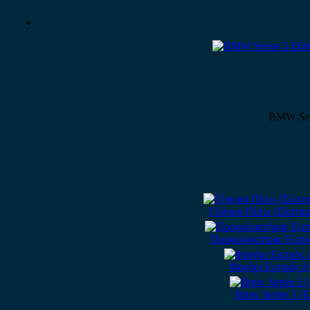
BMW Seri
Γέφυρα Πίσω (Σύστημα
Προφυλακτήρας Εμπρός
Φανάρι Εμπρός Αρ
Bmw Series 5 (E