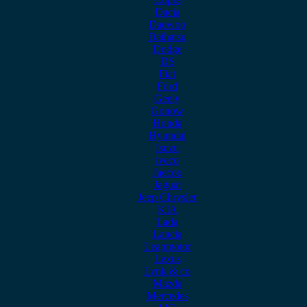
Dacia
Daewoo
Daihatsu
Dodge
DS
Fiat
Ford
Geely
Gonow
Honda
Hyundai
Isuzu
iveco
Jaecoo
Jaguar
Jeep Chrysler
KIA
Lada
Lancia
Leapmotor
Lexus
Lynk & co
Mazda
Mercedes