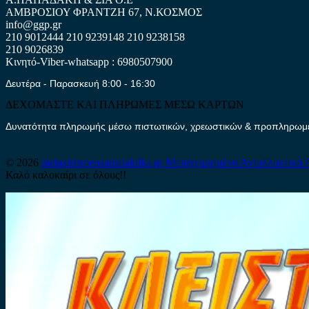
ΑΜΒΡΟΣΙΟΥ ΦΡΑΝΤΖΗ 67, Ν.ΚΟΣΜΟΣ
info@ggp.gr
210 9012444
210 9239148
210 9238158
210 9026839
Κινητό-Viber-whatsapp : 6980507900
Δευτέρα - Παρασκευή 8:00 - 16:30
ΔΕΧΟΜΑΣΤΕ ΚΑΙ ΠΛΗΡΩΜΕΣ ΜΕΣΩ ΚΑΡΤΩΝ
Δυνατότητα πληρωμής μέσω πιστωτικών, χρεωστικών & προπληρωμέν
© 2026
metaxirismenaantalaktika.gr
Μεταχειρισμένα Ανταλλακτικά 
Καλό καλοκαίρι σε όλους!!