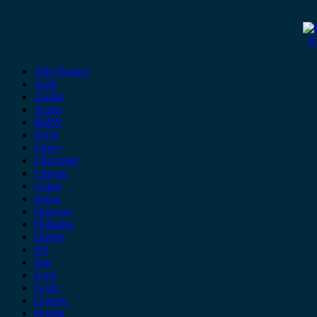
B
Alfa Romeo
Audi
Austin
Acura
BMW
BYD
Chery
Chevrolet
Citroen
Cupra
Dacia
Daewoo
Daihatsu
Dodge
DS
Fiat
Ford
Geely
Gonow
Honda