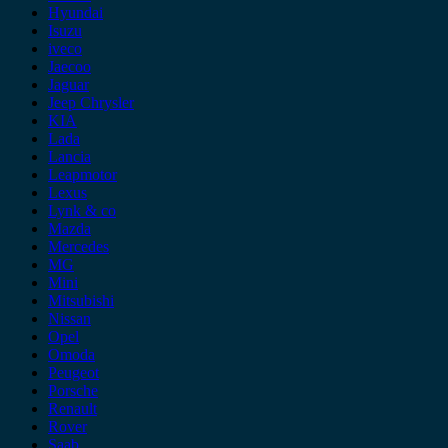
Hyundai
Isuzu
iveco
Jaecoo
Jaguar
Jeep Chrysler
KIA
Lada
Lancia
Leapmotor
Lexus
Lynk & co
Mazda
Mercedes
MG
Mini
Mitsubishi
Nissan
Opel
Omoda
Peugeot
Porsche
Renault
Rover
Saab