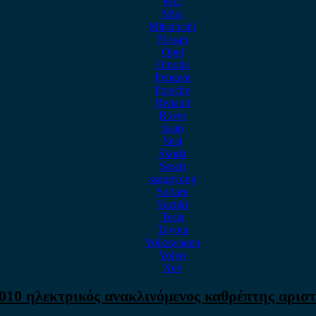
MG
Mini
Mitsubishi
Nissan
Opel
Omoda
Peugeot
Porsche
Renault
Rover
Saab
Seat
Skoda
Smart
ssangyong
Subaru
Suzuki
Tesla
Toyota
Volkswagen
Volvo
Xev
10 ηλεκτρικός ανακλινόμενος καθρέπτης αριστε