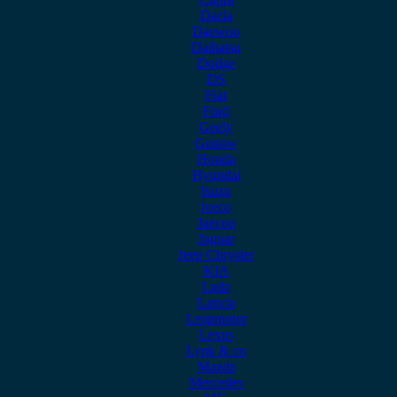
Dacia
Daewoo
Daihatsu
Dodge
DS
Fiat
Ford
Geely
Gonow
Honda
Hyundai
Isuzu
iveco
Jaecoo
Jaguar
Jeep Chrysler
KIA
Lada
Lancia
Leapmotor
Lexus
Lynk & co
Mazda
Mercedes