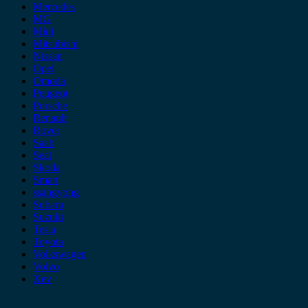
Mercedes
MG
Mini
Mitsubishi
Nissan
Opel
Omoda
Peugeot
Porsche
Renault
Rover
Saab
Seat
Skoda
Smart
ssangyong
Subaru
Suzuki
Tesla
Toyota
Volkswagen
Volvo
Xev