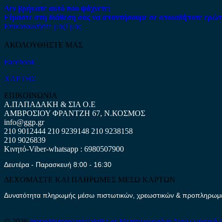
Δεν βρήκατε αυτό που ψάχνετε;
Είμαστε στη διάθεση σας να απαντήσουμε σε οποιαδήποτε ερώτ
Επικοινωνήστε μαζί μας
ΑΚΟΛΟΥΘΗΣΤΕ ΜΑΣ
Facebook
ΧΑΡΤΗΣ
ΕΠΙΚΟΙΝΩΝΙΑ
Α.ΠΑΠΑΔΑΚΗ & ΣΙΑ Ο.Ε
ΑΜΒΡΟΣΙΟΥ ΦΡΑΝΤΖΗ 67, Ν.ΚΟΣΜΟΣ
info@ggp.gr
210 9012444
210 9239148
210 9238158
210 9026839
Κινητό-Viber-whatsapp : 6980507900
Δευτέρα - Παρασκευή 8:00 - 16:30
ΔΕΧΟΜΑΣΤΕ ΚΑΙ ΠΛΗΡΩΜΕΣ ΜΕΣΩ ΚΑΡΤΩΝ
Δυνατότητα πληρωμής μέσω πιστωτικών, χρεωστικών & προπληρωμέν
© 2026
metaxirismenaantalaktika.gr
Μεταχειρισμένα Ανταλλακτικά 