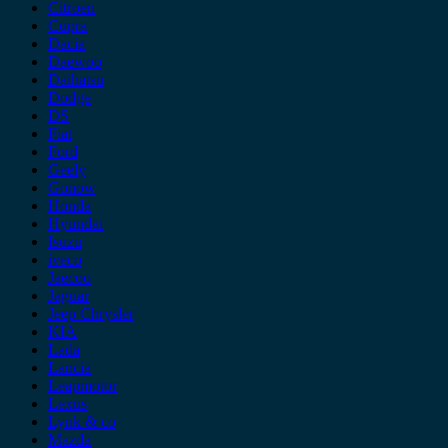
Citroen
Cupra
Dacia
Daewoo
Daihatsu
Dodge
DS
Fiat
Ford
Geely
Gonow
Honda
Hyundai
Isuzu
iveco
Jaecoo
Jaguar
Jeep Chrysler
KIA
Lada
Lancia
Leapmotor
Lexus
Lynk & co
Mazda