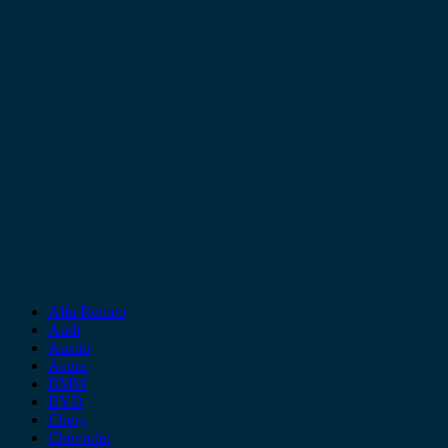
Alfa Romeo
Audi
Austin
Acura
BMW
BYD
Chery
Chevrolet