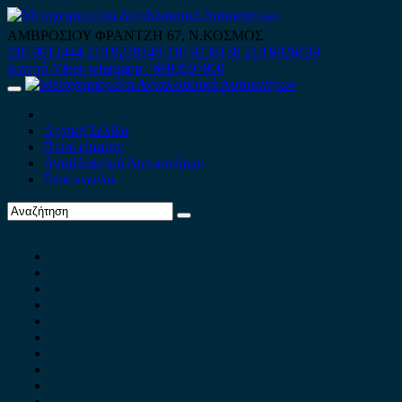
Skip
to
ΑΜΒΡΟΣΙΟΥ ΦΡΑΝΤΖΗ 67, Ν.ΚΟΣΜΟΣ
content
210 9012444
210 9239148
210 9238158
210 9026839
Κινητό-Viber-whatsapp : 6980507900
Primary
Menu
Αρχική Σελίδα
Ποιοί είμαστε
Ανταλλακτικά Αυτοκινήτων
Επικοινωνία