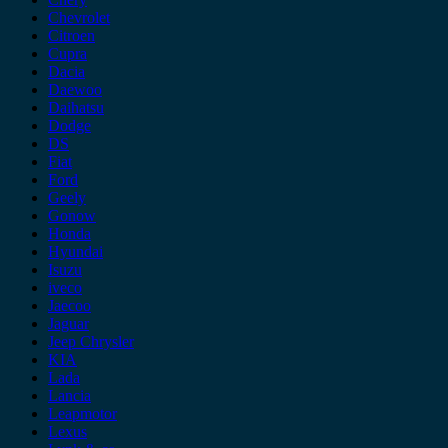
Chevrolet
Citroen
Cupra
Dacia
Daewoo
Daihatsu
Dodge
DS
Fiat
Ford
Geely
Gonow
Honda
Hyundai
Isuzu
iveco
Jaecoo
Jaguar
Jeep Chrysler
KIA
Lada
Lancia
Leapmotor
Lexus