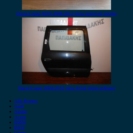
Dacia Logan SDN 2008-2012 πίσω αριστερό φανάρι
Dacia Logan 2004-2012 πίσω δεξιά πόρτα ανθρακί
Alfa Romeo
Audi
Austin
Acura
BMW
BYD
Chery