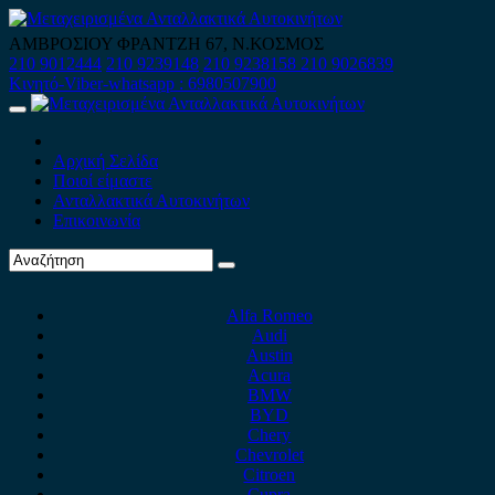
Skip
to
ΑΜΒΡΟΣΙΟΥ ΦΡΑΝΤΖΗ 67, Ν.ΚΟΣΜΟΣ
content
210 9012444
210 9239148
210 9238158
210 9026839
Κινητό-Viber-whatsapp : 6980507900
Primary
Menu
Αρχική Σελίδα
Ποιοί είμαστε
Ανταλλακτικά Αυτοκινήτων
Επικοινωνία
Alfa Romeo
Audi
Austin
Acura
BMW
BYD
Chery
Chevrolet
Citroen
Cupra