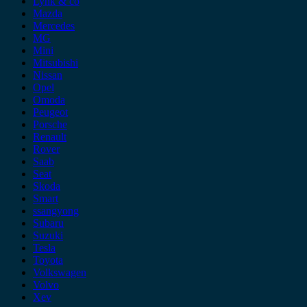
Lynk & co
Mazda
Mercedes
MG
Mini
Mitsubishi
Nissan
Opel
Omoda
Peugeot
Porsche
Renault
Rover
Saab
Seat
Skoda
Smart
ssangyong
Subaru
Suzuki
Tesla
Toyota
Volkswagen
Volvo
Xev