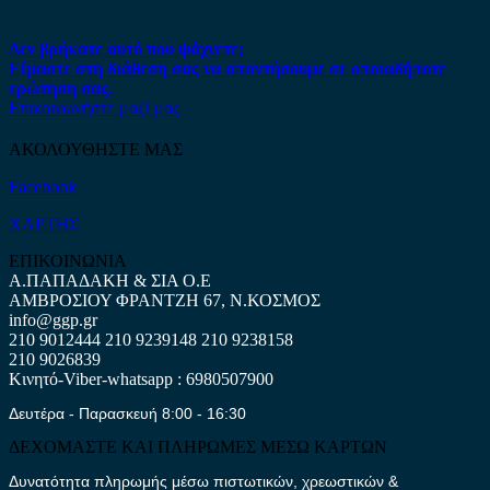
Δεν βρήκατε αυτό που ψάχνετε;
Είμαστε στη διάθεση σας να απαντήσουμε σε οποιαδήποτε
ερώτηση σας.
Επικοινωνήστε μαζί μας
ΑΚΟΛΟΥΘΗΣΤΕ ΜΑΣ
Facebook
ΧΑΡΤΗΣ
ΕΠΙΚΟΙΝΩΝΙΑ
Α.ΠΑΠΑΔΑΚΗ & ΣΙΑ Ο.Ε
ΑΜΒΡΟΣΙΟΥ ΦΡΑΝΤΖΗ 67, Ν.ΚΟΣΜΟΣ
info@ggp.gr
210 9012444
210 9239148
210 9238158
210 9026839
Κινητό-Viber-whatsapp : 6980507900
Δευτέρα - Παρασκευή 8:00 - 16:30
ΔΕΧΟΜΑΣΤΕ ΚΑΙ ΠΛΗΡΩΜΕΣ ΜΕΣΩ ΚΑΡΤΩΝ
Δυνατότητα πληρωμής μέσω πιστωτικών, χρεωστικών &