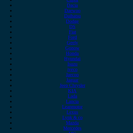
Dacia
Daewoo
Daihatsu
Dodge
DS
Fiat
Ford
Geely
Gonow
Honda
Hyundai
Isuzu
iveco
Jaecoo
Jaguar
Jeep Chrysler
KIA
Lada
Lancia
Leapmotor
Lexus
Lynk & co
Mazda
Mercedes