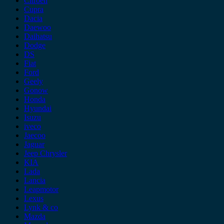
Citroen
Cupra
Dacia
Daewoo
Daihatsu
Dodge
DS
Fiat
Ford
Geely
Gonow
Honda
Hyundai
Isuzu
iveco
Jaecoo
Jaguar
Jeep Chrysler
KIA
Lada
Lancia
Leapmotor
Lexus
Lynk & co
Mazda