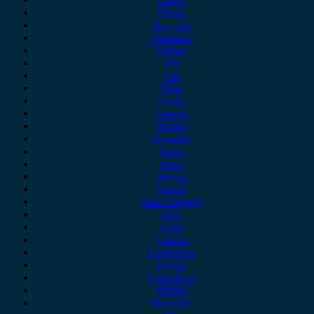
Dacia
Daewoo
Daihatsu
Dodge
DS
Fiat
Ford
Geely
Gonow
Honda
Hyundai
Isuzu
iveco
Jaecoo
Jaguar
Jeep Chrysler
KIA
Lada
Lancia
Leapmotor
Lexus
Lynk & co
Mazda
Mercedes