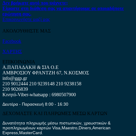
Δεν βρήκατε αυτό που ψάχνετε;
Είμαστε στη διάθεση σας να απαντήσουμε σε οποιαδήποτε
ερώτηση σας.
Επικοινωνήστε μαζί μας
ΑΚΟΛΟΥΘΗΣΤΕ ΜΑΣ
Facebook
ΧΑΡΤΗΣ
ΕΠΙΚΟΙΝΩΝΙΑ
Α.ΠΑΠΑΔΑΚΗ & ΣΙΑ Ο.Ε
ΑΜΒΡΟΣΙΟΥ ΦΡΑΝΤΖΗ 67, Ν.ΚΟΣΜΟΣ
info@ggp.gr
210 9012444
210 9239148
210 9238158
210 9026839
Κινητό-Viber-whatsapp : 6980507900
Δευτέρα - Παρασκευή 8:00 - 16:30
ΔΕΧΟΜΑΣΤΕ ΚΑΙ ΠΛΗΡΩΜΕΣ ΜΕΣΩ ΚΑΡΤΩΝ
Δυνατότητα πληρωμής μέσω πιστωτικών, χρεωστικών &
προπληρωμένων καρτών Visa,Maestro,Diners,American
Express,MasterCard.