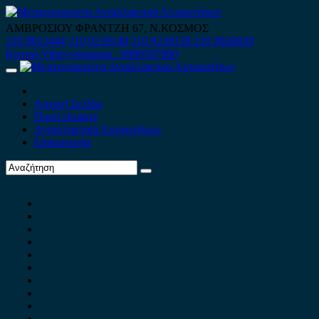
Skip
to
ΑΜΒΡΟΣΙΟΥ ΦΡΑΝΤΖΗ 67, Ν.ΚΟΣΜΟΣ
content
210 9012444
210 9239148
210 9238158
210 9026839
Κινητό-Viber-whatsapp : 6980507900
Primary
Menu
Αρχική Σελίδα
Ποιοί είμαστε
Ανταλλακτικά Αυτοκινήτων
Επικοινωνία