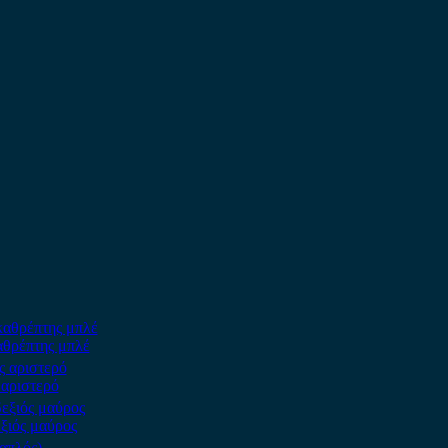
αθρέπτης μπλέ
 αριστερό
ξιός μαύρος