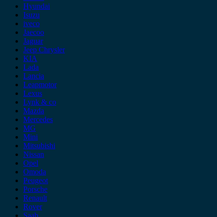
Hyundai
Isuzu
iveco
Jaecoo
Jaguar
Jeep Chrysler
KIA
Lada
Lancia
Leapmotor
Lexus
Lynk & co
Mazda
Mercedes
MG
Mini
Mitsubishi
Nissan
Opel
Omoda
Peugeot
Porsche
Renault
Rover
Saab