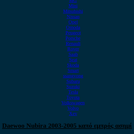
MG
Mini
Mitsubishi
Nissan
Opel
Omoda
Peugeot
Porsche
Renault
Rover
Saab
Seat
Skoda
Smart
ssangyong
Subaru
Suzuki
Tesla
Toyota
Volkswagen
Volvo
Xev
Daewoo Nubira 2003-2005 καπό εμπρός ασημί