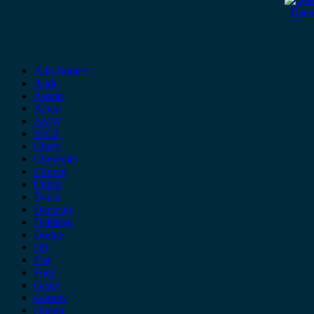
Daew
Alfa Romeo
Audi
Austin
Acura
BMW
BYD
Chery
Chevrolet
Citroen
Cupra
Dacia
Daewoo
Daihatsu
Dodge
DS
Fiat
Ford
Geely
Gonow
Honda