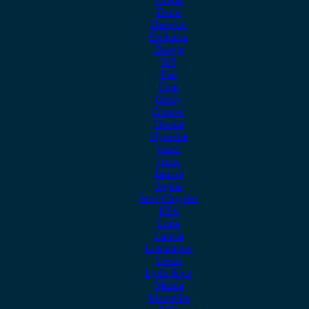
Dacia
Daewoo
Daihatsu
Dodge
DS
Fiat
Ford
Geely
Gonow
Honda
Hyundai
Isuzu
iveco
Jaecoo
Jaguar
Jeep Chrysler
KIA
Lada
Lancia
Leapmotor
Lexus
Lynk & co
Mazda
Mercedes