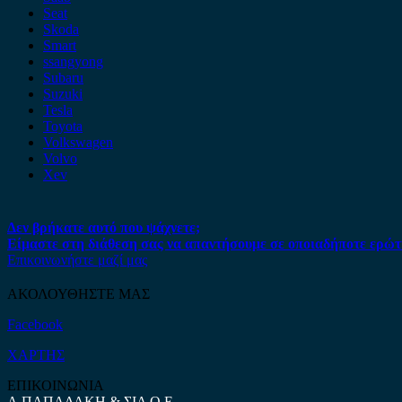
Seat
Skoda
Smart
ssangyong
Subaru
Suzuki
Tesla
Toyota
Volkswagen
Volvo
Xev
Δεν βρήκατε αυτό που ψάχνετε;
Είμαστε στη διάθεση σας να απαντήσουμε σε οποιαδήποτε ερώτ
Επικοινωνήστε μαζί μας
ΑΚΟΛΟΥΘΗΣΤΕ ΜΑΣ
Facebook
ΧΑΡΤΗΣ
ΕΠΙΚΟΙΝΩΝΙΑ
Α.ΠΑΠΑΔΑΚΗ & ΣΙΑ Ο.Ε