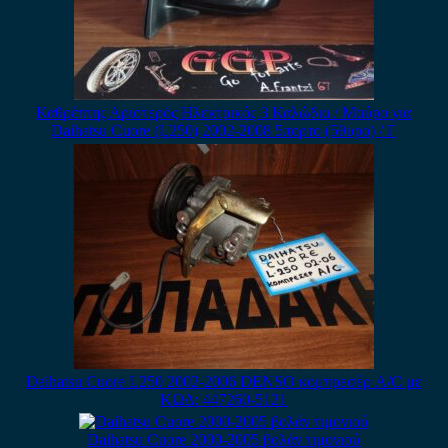
Καθρέπτης Αριστερός Ηλεκτρικός 3 Καλώδια / Μαύρο για
Daihatsu Cuore (L250) 2002-2008 5πορτο (5θυρο) / Γ
Daihatsu Cuore L250 2002-2006 DENSO κομπρεσέρ A/C με
ΚΩΔ: 447260-5121
Daihatsu Cuore 2000-2005 βολάν τιμονιού