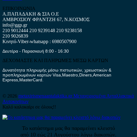
ΕΠΙΚΟΙΝΩΝΙΑ
Α.ΠΑΠΑΔΑΚΗ & ΣΙΑ Ο.Ε
ΑΜΒΡΟΣΙΟΥ ΦΡΑΝΤΖΗ 67, Ν.ΚΟΣΜΟΣ
info@ggp.gr
210 9012444
210 9239148
210 9238158
210 9026839
Κινητό-Viber-whatsapp : 6980507900
Δευτέρα - Παρασκευή 8:00 - 16:30
ΔΕΧΟΜΑΣΤΕ ΚΑΙ ΠΛΗΡΩΜΕΣ ΜΕΣΩ ΚΑΡΤΩΝ
Δυνατότητα πληρωμής μέσω πιστωτικών, χρεωστικών &
προπληρωμένων καρτών Visa,Maestro,Diners,American
Express,MasterCard.
© 2026
metaxirismenaantalaktika.gr
Μεταχειρισμένα Ανταλλακτικά
Αυτοκινήτων
Καλό καλοκαίρι σε όλους!!
Το κατάστημα μας θα παραμείνει κλειστό
από 10 εώς 21 Αυγούστου λόγω διακοπών.