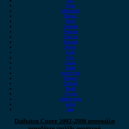
MG
Mini
Mitsubishi
Nissan
Opel
Omoda
Peugeot
Porsche
Renault
Rover
Saab
Seat
Skoda
Smart
ssangyong
Subaru
Suzuki
Tesla
Toyota
Volkswagen
Volvo
Xev
Daihatsu Cuore 2002-2006 μπουκάλα
ημιαξόνιο,ψαλίδι αριστερό