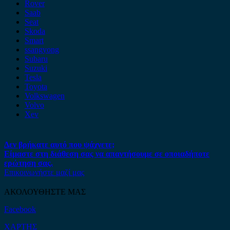
Rover
Saab
Seat
Skoda
Smart
ssangyong
Subaru
Suzuki
Tesla
Toyota
Volkswagen
Volvo
Xev
Δεν βρήκατε αυτό που ψάχνετε;
Είμαστε στη διάθεση σας να απαντήσουμε σε οποιαδήποτε
ερώτηση σας.
Επικοινωνήστε μαζί μας
ΑΚΟΛΟΥΘΗΣΤΕ ΜΑΣ
Facebook
ΧΑΡΤΗΣ