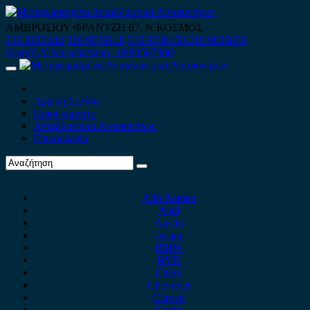
Skip
to
ΑΜΒΡΟΣΙΟΥ ΦΡΑΝΤΖΗ 67, Ν.ΚΟΣΜΟΣ
content
210 9012444
210 9239148
210 9238158
210 9026839
Κινητό-Viber-whatsapp : 6980507900
Primary
Menu
Αρχική Σελίδα
Ποιοί είμαστε
Ανταλλακτικά Αυτοκινήτων
Επικοινωνία
Alfa Romeo
Audi
Austin
Acura
BMW
BYD
Chery
Chevrolet
Citroen
Cupra