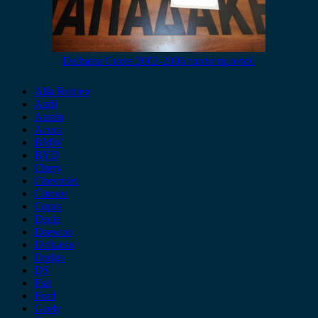
Daihatsu Cuore 2002-2006 ταινία τιμονιού
Alfa Romeo
Audi
Austin
Acura
BMW
BYD
Chery
Chevrolet
Citroen
Cupra
Dacia
Daewoo
Daihatsu
Dodge
DS
Fiat
Ford
Geely