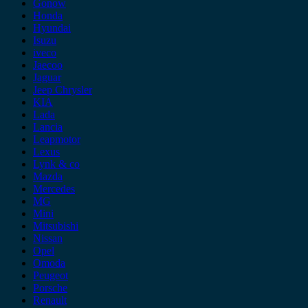
Gonow
Honda
Hyundai
Isuzu
iveco
Jaecoo
Jaguar
Jeep Chrysler
KIA
Lada
Lancia
Leapmotor
Lexus
Lynk & co
Mazda
Mercedes
MG
Mini
Mitsubishi
Nissan
Opel
Omoda
Peugeot
Porsche
Renault