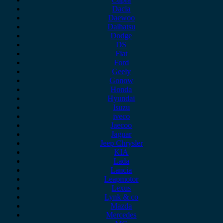
Dacia
Daewoo
Daihatsu
Dodge
DS
Fiat
Ford
Geely
Gonow
Honda
Hyundai
Isuzu
iveco
Jaecoo
Jaguar
Jeep Chrysler
KIA
Lada
Lancia
Leapmotor
Lexus
Lynk & co
Mazda
Mercedes