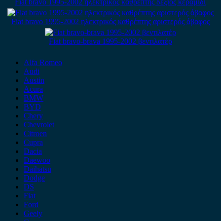
Fiat bravo 1995-2002 ηλεκτρικός καθρέπτης δεξιός κεραμιδί
Fiat bravo 1995-2002 ηλεκτρικός καθρέπτης αριστερός άβαφος
Fiat bravo-brava 1995-2002 βεντιλατέρ
Alfa Romeo
Audi
Austin
Acura
BMW
BYD
Chery
Chevrolet
Citroen
Cupra
Dacia
Daewoo
Daihatsu
Dodge
DS
Fiat
Ford
Geely