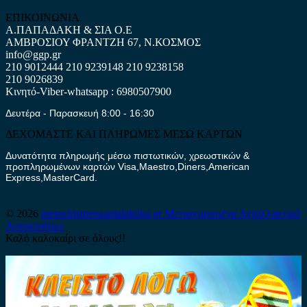
ΕΠΙΚΟΙΝΩΝΙΑ
Α.ΠΑΠΑΔΑΚΗ & ΣΙΑ Ο.Ε
ΑΜΒΡΟΣΙΟΥ ΦΡΑΝΤΖΗ 67, Ν.ΚΟΣΜΟΣ
info@ggp.gr
210 9012444
210 9239148
210 9238158
210 9026839
Κινητό-Viber-whatsapp : 6980507900
Δευτέρα - Παρασκευή 8:00 - 16:30
ΔΕΧΟΜΑΣΤΕ ΚΑΙ ΠΛΗΡΩΜΕΣ ΜΕΣΩ ΚΑΡΤΩΝ
Δυνατότητα πληρωμής μέσω πιστωτικών, χρεωστικών &
προπληρωμένων καρτών Visa,Maestro,Diners,American
Express,MasterCard.
© 2026
metaxirismenaantalaktika.gr
Μεταχειρισμένα Ανταλλακτικά
Αυτοκινήτων
Καλό καλοκαίρι σε όλους!!