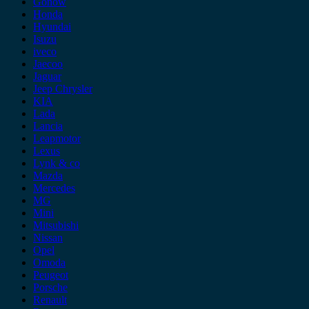
Gonow
Honda
Hyundai
Isuzu
iveco
Jaecoo
Jaguar
Jeep Chrysler
KIA
Lada
Lancia
Leapmotor
Lexus
Lynk & co
Mazda
Mercedes
MG
Mini
Mitsubishi
Nissan
Opel
Omoda
Peugeot
Porsche
Renault