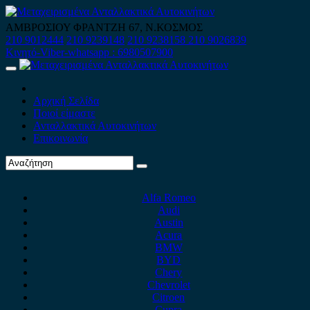
Skip
to
ΑΜΒΡΟΣΙΟΥ ΦΡΑΝΤΖΗ 67, Ν.ΚΟΣΜΟΣ
content
210 9012444
210 9239148
210 9238158
210 9026839
Κινητό-Viber-whatsapp : 6980507900
Primary
Menu
Αρχική Σελίδα
Ποιοί είμαστε
Ανταλλακτικά Αυτοκινήτων
Επικοινωνία
Alfa Romeo
Audi
Austin
Acura
BMW
BYD
Chery
Chevrolet
Citroen
Cupra