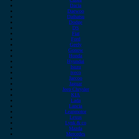
Dacia
Daewoo
Daihatsu
Dodge
DS
Fiat
Ford
Geely
Gonow
Honda
Hyundai
Isuzu
iveco
Jaecoo
Jaguar
Jeep Chrysler
KIA
Lada
Lancia
Leapmotor
Lexus
Lynk & co
Mazda
Mercedes