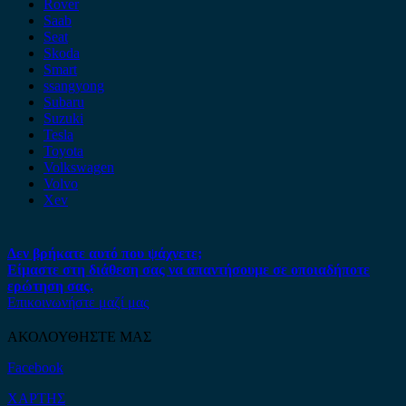
Rover
Saab
Seat
Skoda
Smart
ssangyong
Subaru
Suzuki
Tesla
Toyota
Volkswagen
Volvo
Xev
Δεν βρήκατε αυτό που ψάχνετε;
Είμαστε στη διάθεση σας να απαντήσουμε σε οποιαδήποτε
ερώτηση σας.
Επικοινωνήστε μαζί μας
ΑΚΟΛΟΥΘΗΣΤΕ ΜΑΣ
Facebook
ΧΑΡΤΗΣ