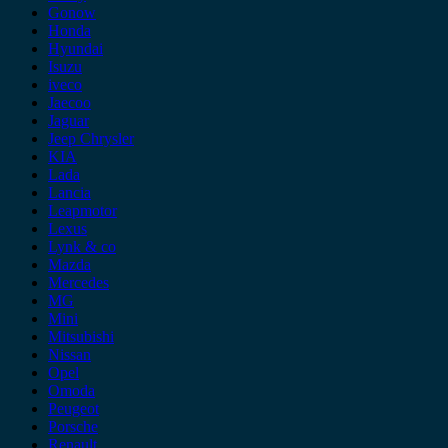
Gonow
Honda
Hyundai
Isuzu
iveco
Jaecoo
Jaguar
Jeep Chrysler
KIA
Lada
Lancia
Leapmotor
Lexus
Lynk & co
Mazda
Mercedes
MG
Mini
Mitsubishi
Nissan
Opel
Omoda
Peugeot
Porsche
Renault