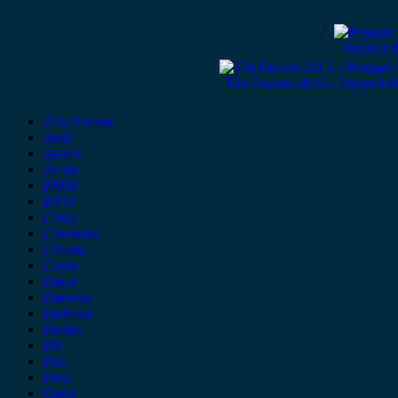
Peugeot 
Fiat Ducato 2015- / Peugeot 
Alfa Romeo
Audi
Austin
Acura
BMW
BYD
Chery
Chevrolet
Citroen
Cupra
Dacia
Daewoo
Daihatsu
Dodge
DS
Fiat
Ford
Geely