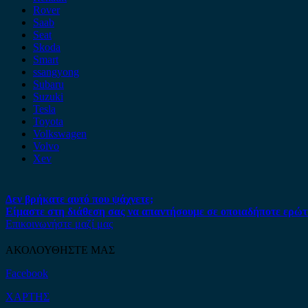
Rover
Saab
Seat
Skoda
Smart
ssangyong
Subaru
Suzuki
Tesla
Toyota
Volkswagen
Volvo
Xev
Δεν βρήκατε αυτό που ψάχνετε;
Είμαστε στη διάθεση σας να απαντήσουμε σε οποιαδήποτε ερώτ
Επικοινωνήστε μαζί μας
ΑΚΟΛΟΥΘΗΣΤΕ ΜΑΣ
Facebook
ΧΑΡΤΗΣ