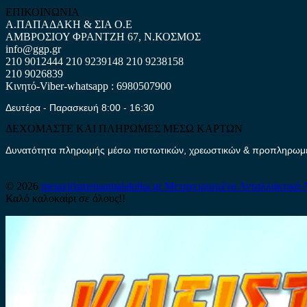
ΕΠΙΚΟΙΝΩΝΙΑ
Α.ΠΑΠΑΔΑΚΗ & ΣΙΑ Ο.Ε
ΑΜΒΡΟΣΙΟΥ ΦΡΑΝΤΖΗ 67, Ν.ΚΟΣΜΟΣ
info@ggp.gr
210 9012444
210 9239148
210 9238158
210 9026839
Κινητό-Viber-whatsapp : 6980507900
Δευτέρα - Παρασκευή 8:00 - 16:30
ΔΕΧΟΜΑΣΤΕ ΚΑΙ ΠΛΗΡΩΜΕΣ ΜΕΣΩ ΚΑΡΤΩΝ
Δυνατότητα πληρωμής μέσω πιστωτικών, χρεωστικών & προπληρωμέν
© 2026
metaxirismenaantalaktika.gr
Μεταχειρισμένα Ανταλλακτικά 
Καλό καλοκαίρι σε όλους!!