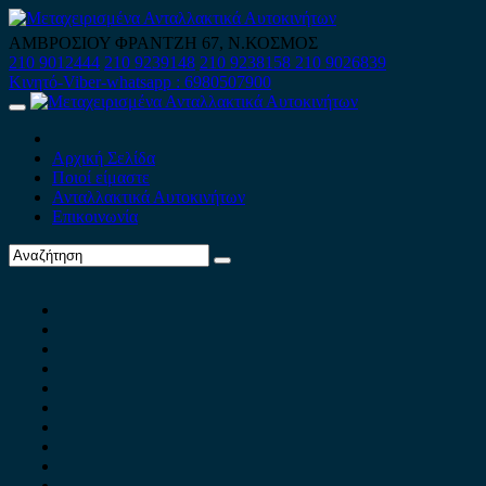
Skip
to
ΑΜΒΡΟΣΙΟΥ ΦΡΑΝΤΖΗ 67, Ν.ΚΟΣΜΟΣ
content
210 9012444
210 9239148
210 9238158
210 9026839
Κινητό-Viber-whatsapp : 6980507900
Primary
Menu
Αρχική Σελίδα
Ποιοί είμαστε
Ανταλλακτικά Αυτοκινήτων
Επικοινωνία