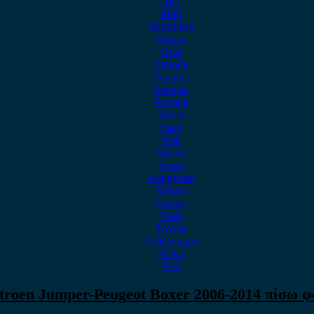
MG
Mini
Mitsubishi
Nissan
Opel
Omoda
Peugeot
Porsche
Renault
Rover
Saab
Seat
Skoda
Smart
ssangyong
Subaru
Suzuki
Tesla
Toyota
Volkswagen
Volvo
Xev
itroen Jumper-Peugeot Boxer 2006-2014 πίσω φ