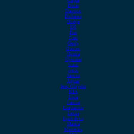
Dacia
Daewoo
Daihatsu
Dodge
DS
Fiat
Ford
Geely
Gonow
Honda
Hyundai
Isuzu
iveco
Jaecoo
Jaguar
Jeep Chrysler
KIA
Lada
Lancia
Leapmotor
Lexus
Lynk & co
Mazda
Mercedes