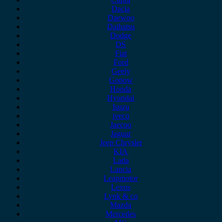
Dacia
Daewoo
Daihatsu
Dodge
DS
Fiat
Ford
Geely
Gonow
Honda
Hyundai
Isuzu
iveco
Jaecoo
Jaguar
Jeep Chrysler
KIA
Lada
Lancia
Leapmotor
Lexus
Lynk & co
Mazda
Mercedes