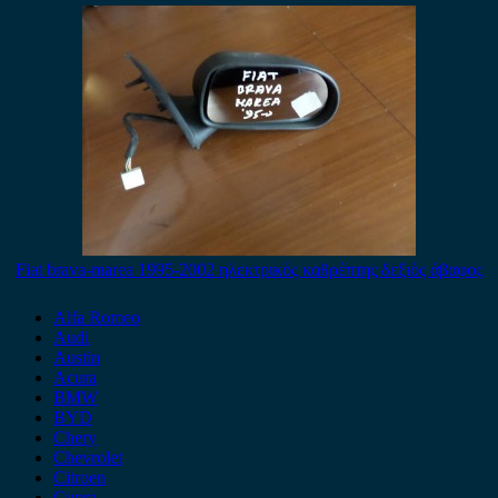
Fiat brava-marea 1995-2002 ηλεκτρικός καθρέπτης δεξιός άβαφος
Alfa Romeo
Audi
Austin
Acura
BMW
BYD
Chery
Chevrolet
Citroen
Cupra