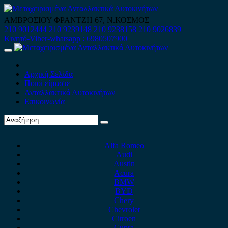
Skip
to
ΑΜΒΡΟΣΙΟΥ ΦΡΑΝΤΖΗ 67, Ν.ΚΟΣΜΟΣ
content
210 9012444
210 9239148
210 9238158
210 9026839
Κινητό-Viber-whatsapp : 6980507900
Primary
Menu
Αρχική Σελίδα
Ποιοί είμαστε
Ανταλλακτικά Αυτοκινήτων
Επικοινωνία
Alfa Romeo
Audi
Austin
Acura
BMW
BYD
Chery
Chevrolet
Citroen
Cupra