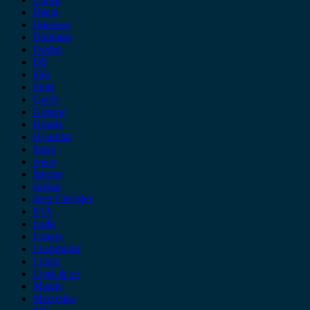
Dacia
Daewoo
Daihatsu
Dodge
DS
Fiat
Ford
Geely
Gonow
Honda
Hyundai
Isuzu
iveco
Jaecoo
Jaguar
Jeep Chrysler
KIA
Lada
Lancia
Leapmotor
Lexus
Lynk & co
Mazda
Mercedes