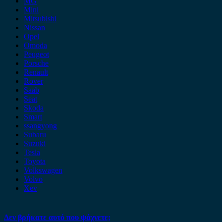
MG
Mini
Mitsubishi
Nissan
Opel
Omoda
Peugeot
Porsche
Renault
Rover
Saab
Seat
Skoda
Smart
ssangyong
Subaru
Suzuki
Tesla
Toyota
Volkswagen
Volvo
Xev
Δεν βρήκατε αυτό που ψάχνετε;