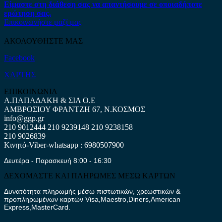
Είμαστε στη διάθεση σας να απαντήσουμε σε οποιαδήποτε
ερώτηση σας.
Επικοινωνήστε μαζί μας
ΑΚΟΛΟΥΘΗΣΤΕ ΜΑΣ
Facebook
ΧΑΡΤΗΣ
ΕΠΙΚΟΙΝΩΝΙΑ
Α.ΠΑΠΑΔΑΚΗ & ΣΙΑ Ο.Ε
ΑΜΒΡΟΣΙΟΥ ΦΡΑΝΤΖΗ 67, Ν.ΚΟΣΜΟΣ
info@ggp.gr
210 9012444
210 9239148
210 9238158
210 9026839
Κινητό-Viber-whatsapp : 6980507900
Δευτέρα - Παρασκευή 8:00 - 16:30
ΔΕΧΟΜΑΣΤΕ ΚΑΙ ΠΛΗΡΩΜΕΣ ΜΕΣΩ ΚΑΡΤΩΝ
Δυνατότητα πληρωμής μέσω πιστωτικών, χρεωστικών &
προπληρωμένων καρτών Visa,Maestro,Diners,American
Express,MasterCard.