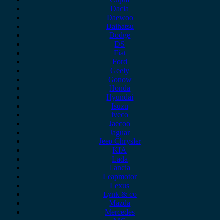
Dacia
Daewoo
Daihatsu
Dodge
DS
Fiat
Ford
Geely
Gonow
Honda
Hyundai
Isuzu
iveco
Jaecoo
Jaguar
Jeep Chrysler
KIA
Lada
Lancia
Leapmotor
Lexus
Lynk & co
Mazda
Mercedes