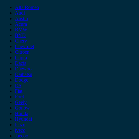
Alfa Romeo
Audi
Austin
Acura
BMW
BYD
Chery
Chevrolet
Citroen
Cupra
Dacia
Daewoo
Daihatsu
Dodge
DS
Fiat
Ford
Geely
Gonow
Honda
Hyundai
Isuzu
iveco
Jaecoo