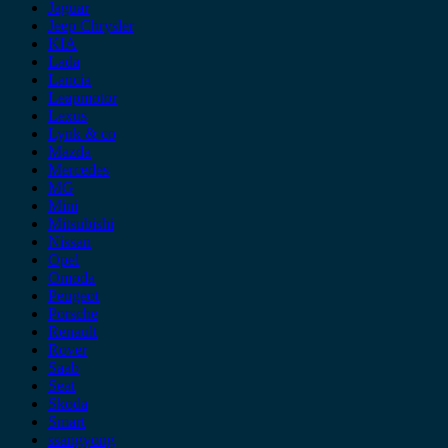
Jaguar
Jeep Chrysler
KIA
Lada
Lancia
Leapmotor
Lexus
Lynk & co
Mazda
Mercedes
MG
Mini
Mitsubishi
Nissan
Opel
Omoda
Peugeot
Porsche
Renault
Rover
Saab
Seat
Skoda
Smart
ssangyong