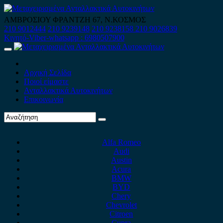
Skip
to
ΑΜΒΡΟΣΙΟΥ ΦΡΑΝΤΖΗ 67, Ν.ΚΟΣΜΟΣ
content
210 9012444
210 9239148
210 9238158
210 9026839
Κινητό-Viber-whatsapp : 6980507900
Primary
Menu
Αρχική Σελίδα
Ποιοί είμαστε
Ανταλλακτικά Αυτοκινήτων
Επικοινωνία
Alfa Romeo
Audi
Austin
Acura
BMW
BYD
Chery
Chevrolet
Citroen
Cupra