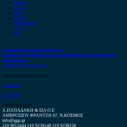
Subaru
Suzuki
Tesla
Toyota
Volkswagen
Volvo
Xev
Δεν βρήκατε αυτό που ψάχνετε;
Είμαστε στη διάθεση σας να απαντήσουμε σε οποιαδήποτε
ερώτηση σας.
Επικοινωνήστε μαζί μας
ΑΚΟΛΟΥΘΗΣΤΕ ΜΑΣ
Facebook
ΧΑΡΤΗΣ
ΕΠΙΚΟΙΝΩΝΙΑ
Α.ΠΑΠΑΔΑΚΗ & ΣΙΑ Ο.Ε
ΑΜΒΡΟΣΙΟΥ ΦΡΑΝΤΖΗ 67, Ν.ΚΟΣΜΟΣ
info@ggp.gr
210 9012444
210 9239148
210 9238158