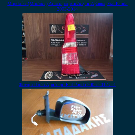
Μαρσπίες (Μασπίες) Αριστερός και Δεξιός Άβαφος Fiat Panda
2003-2014
Φανάρι Πίσω Αριστερό Fiat Panda 2005-2012 / c1