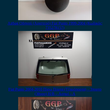
Airbag Οδηγού (Αριστερό) Fiat Punto 1999-2004 (Κωδικός:
735278157)
Fiat Punto 2004-2010 Πίσω Πόρτα (Τζαμόπορτα) – 3πορτο
(3θυρο) H/B – Ασημί – Α