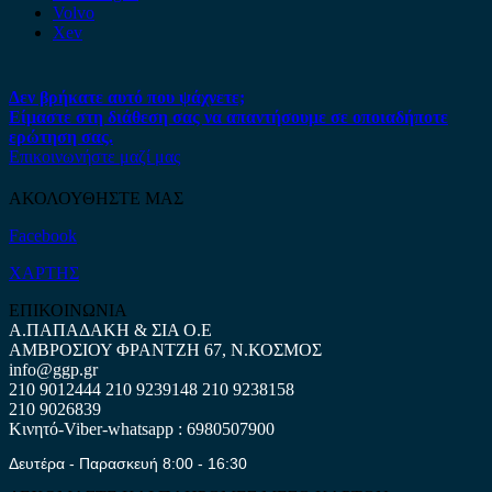
Volvo
Xev
Δεν βρήκατε αυτό που ψάχνετε;
Είμαστε στη διάθεση σας να απαντήσουμε σε οποιαδήποτε
ερώτηση σας.
Επικοινωνήστε μαζί μας
ΑΚΟΛΟΥΘΗΣΤΕ ΜΑΣ
Facebook
ΧΑΡΤΗΣ
ΕΠΙΚΟΙΝΩΝΙΑ
Α.ΠΑΠΑΔΑΚΗ & ΣΙΑ Ο.Ε
ΑΜΒΡΟΣΙΟΥ ΦΡΑΝΤΖΗ 67, Ν.ΚΟΣΜΟΣ
info@ggp.gr
210 9012444
210 9239148
210 9238158
210 9026839
Κινητό-Viber-whatsapp : 6980507900
Δευτέρα - Παρασκευή 8:00 - 16:30