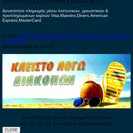
ΔΕΧΟΜΑΣΤΕ ΚΑΙ ΠΛΗΡΩΜΕΣ ΜΕΣΩ ΚΑΡΤΩΝ
Δυνατότητα πληρωμής μέσω πιστωτικών, χρεωστικών &
προπληρωμένων καρτών Visa,Maestro,Diners,American
Express,MasterCard.
© 2026
metaxirismenaantalaktika.gr
Μεταχειρισμένα Ανταλλακτικά
Αυτοκινήτων
Καλό καλοκαίρι σε όλους!!
Το κατάστημα μας θα παραμείνει κλειστό
από 10 εώς 21 Αυγούστου λόγω διακοπών.
CLOSE