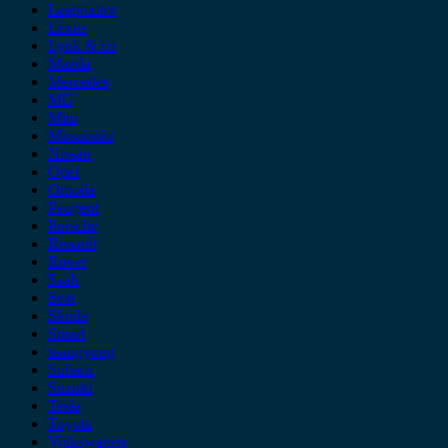
Leapmotor
Lexus
Lynk & co
Mazda
Mercedes
MG
Mini
Mitsubishi
Nissan
Opel
Omoda
Peugeot
Porsche
Renault
Rover
Saab
Seat
Skoda
Smart
ssangyong
Subaru
Suzuki
Tesla
Toyota
Volkswagen