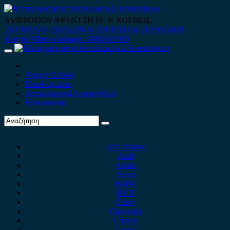
Skip
to
ΑΜΒΡΟΣΙΟΥ ΦΡΑΝΤΖΗ 67, Ν.ΚΟΣΜΟΣ
content
210 9012444
210 9239148
210 9238158
210 9026839
Κινητό-Viber-whatsapp : 6980507900
Primary
Menu
Αρχική Σελίδα
Ποιοί είμαστε
Ανταλλακτικά Αυτοκινήτων
Επικοινωνία
Alfa Romeo
Audi
Austin
Acura
BMW
BYD
Chery
Chevrolet
Citroen
Cupra