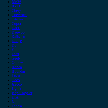
BMW
BYD
Chery
Chevrolet
Citroen
Cupra
Dacia
Daewoo
Daihatsu
Dodge
DS
Fiat
Ford
Geely
Gonow
Honda
Hyundai
Isuzu
iveco
Jaecoo
Jaguar
Jeep Chrysler
KIA
Lada
Lancia