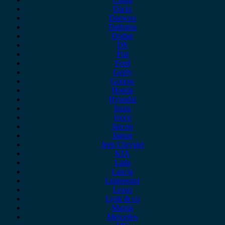
Dacia
Daewoo
Daihatsu
Dodge
DS
Fiat
Ford
Geely
Gonow
Honda
Hyundai
Isuzu
iveco
Jaecoo
Jaguar
Jeep Chrysler
KIA
Lada
Lancia
Leapmotor
Lexus
Lynk & co
Mazda
Mercedes