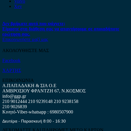
Volvo
Xev
Δεν βρήκατε αυτό που ψάχνετε;
Είμαστε στη διάθεση σας να απαντήσουμε σε οποιαδήποτε
ερώτηση σας.
Επικοινωνήστε μαζί μας
ΑΚΟΛΟΥΘΗΣΤΕ ΜΑΣ
Facebook
ΧΑΡΤΗΣ
ΕΠΙΚΟΙΝΩΝΙΑ
Α.ΠΑΠΑΔΑΚΗ & ΣΙΑ Ο.Ε
ΑΜΒΡΟΣΙΟΥ ΦΡΑΝΤΖΗ 67, Ν.ΚΟΣΜΟΣ
info@ggp.gr
210 9012444
210 9239148
210 9238158
210 9026839
Κινητό-Viber-whatsapp : 6980507900
Δευτέρα - Παρασκευή 8:00 - 16:30
ΔΕΧΟΜΑΣΤΕ ΚΑΙ ΠΛΗΡΩΜΕΣ ΜΕΣΩ ΚΑΡΤΩΝ