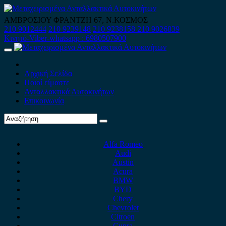
Skip
to
ΑΜΒΡΟΣΙΟΥ ΦΡΑΝΤΖΗ 67, Ν.ΚΟΣΜΟΣ
content
210 9012444
210 9239148
210 9238158
210 9026839
Κινητό-Viber-whatsapp : 6980507900
Primary
Menu
Αρχική Σελίδα
Ποιοί είμαστε
Ανταλλακτικά Αυτοκινήτων
Επικοινωνία
Alfa Romeo
Audi
Austin
Acura
BMW
BYD
Chery
Chevrolet
Citroen
Cupra