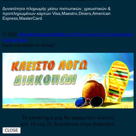
Δυνατότητα πληρωμής μέσω πιστωτικών, χρεωστικών &
προπληρωμένων καρτών Visa,Maestro,Diners,American
Express,MasterCard.
© 2026
metaxirismenaantalaktika.gr
Μεταχειρισμένα Ανταλλακτικά
Αυτοκινήτων
Καλό καλοκαίρι σε όλους!!
Το κατάστημα μας θα παραμείνει κλειστό
από 10 εώς 21 Αυγούστου λόγω διακοπών.
CLOSE