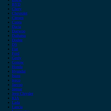
BYD
Chery
Chevrolet
Citroen
Cupra
Dacia
Daewoo
Daihatsu
Dodge
DS
Fiat
Ford
Geely
Gonow
Honda
Hyundai
Isuzu
iveco
Jaecoo
Jaguar
Jeep Chrysler
KIA
Lada
Lancia