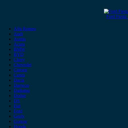
Ford Fiest
Alfa Romeo
Audi
Austin
Acura
BMW
BYD
Chery
Chevrolet
Citroen
Cupra
Dacia
Daewoo
Daihatsu
Dodge
DS
Fiat
Ford
Geely
Gonow
Honda