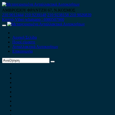
Skip
to
ΑΜΒΡΟΣΙΟΥ ΦΡΑΝΤΖΗ 67, Ν.ΚΟΣΜΟΣ
content
210 9012444
210 9239148
210 9238158
210 9026839
Κινητό-Viber-whatsapp : 6980507900
Primary
Menu
Αρχική Σελίδα
Ποιοί είμαστε
Ανταλλακτικά Αυτοκινήτων
Επικοινωνία