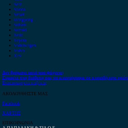
Seat
Skoda
Smart
ssangyong
Subaru
Suzuki
Tesla
Toyota
Volkswagen
Volvo
Xev
Δεν βρήκατε αυτό που ψάχνετε;
Είμαστε στη διάθεση σας να απαντήσουμε σε οποιαδήποτε ερώτ
Επικοινωνήστε μαζί μας
ΑΚΟΛΟΥΘΗΣΤΕ ΜΑΣ
Facebook
ΧΑΡΤΗΣ
ΕΠΙΚΟΙΝΩΝΙΑ
Α.ΠΑΠΑΔΑΚΗ & ΣΙΑ Ο.Ε