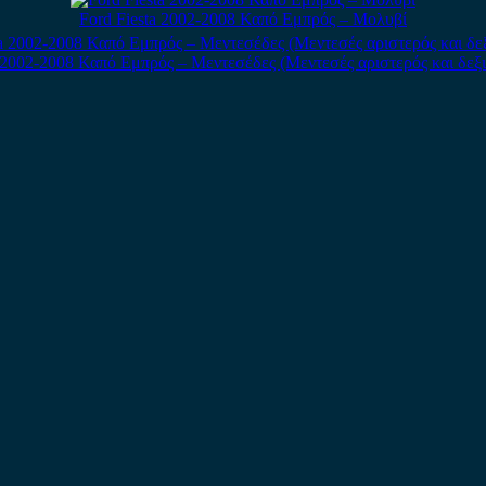
Ford Fiesta 2002-2008 Καπό Εμπρός – Μολυβί
a 2002-2008 Καπό Εμπρός – Μεντεσέδες (Μεντεσές αριστερός και δεξι