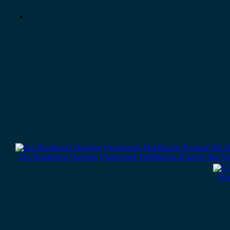
Σετ Προβολείς Ομίχλης (Αριστερός Προβολέας Κομπλέ Με Χρώμιο
Τζα