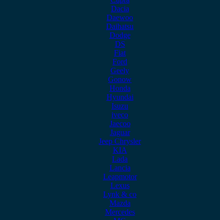
Dacia
Daewoo
Daihatsu
Dodge
DS
Fiat
Ford
Geely
Gonow
Honda
Hyundai
Isuzu
iveco
Jaecoo
Jaguar
Jeep Chrysler
KIA
Lada
Lancia
Leapmotor
Lexus
Lynk & co
Mazda
Mercedes