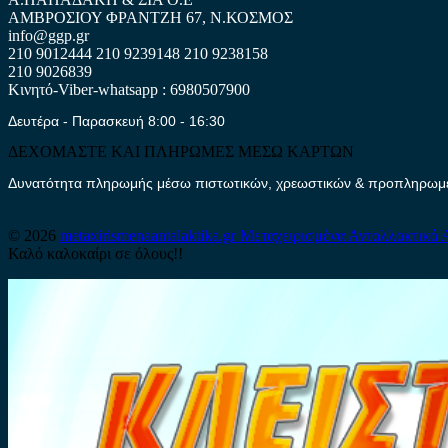
ΑΜΒΡΟΣΙΟΥ ΦΡΑΝΤΖΗ 67, Ν.ΚΟΣΜΟΣ
info@ggp.gr
210 9012444
210 9239148
210 9238158
210 9026839
Κινητό-Viber-whatsapp : 6980507900
Δευτέρα - Παρασκευή 8:00 - 16:30
ΔΕΧΟΜΑΣΤΕ ΚΑΙ ΠΛΗΡΩΜΕΣ ΜΕΣΩ ΚΑΡΤΩΝ
Δυνατότητα πληρωμής μέσω πιστωτικών, χρεωστικών & προπληρωμέν
© 2026
metaxirismenaantalaktika.gr
Μεταχειρισμένα Ανταλλακτικά 
Καλό καλοκαίρι σε όλους!!