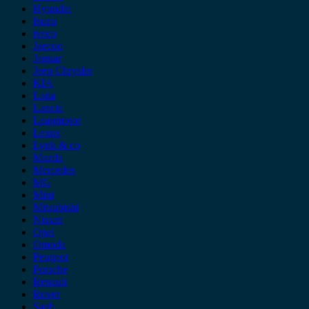
Hyundai
Isuzu
iveco
Jaecoo
Jaguar
Jeep Chrysler
KIA
Lada
Lancia
Leapmotor
Lexus
Lynk & co
Mazda
Mercedes
MG
Mini
Mitsubishi
Nissan
Opel
Omoda
Peugeot
Porsche
Renault
Rover
Saab