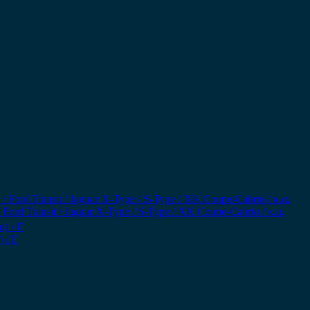
rd Transit / Jaguar X-Type / S-Type / XK Coupe-Cabrio / κ.α.
 / Γ