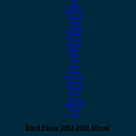
MG
Mini
Mitsubishi
Nissan
Opel
Omoda
Peugeot
Porsche
Renault
Rover
Saab
Seat
Skoda
Smart
ssangyong
Subaru
Suzuki
Tesla
Toyota
Volkswagen
Volvo
Xev
Ford Fiesta 2002-2008 άξονας