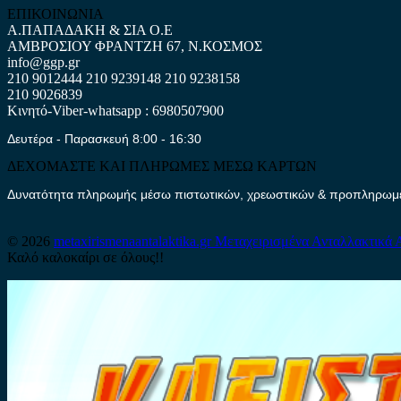
ΕΠΙΚΟΙΝΩΝΙΑ
Α.ΠΑΠΑΔΑΚΗ & ΣΙΑ Ο.Ε
ΑΜΒΡΟΣΙΟΥ ΦΡΑΝΤΖΗ 67, Ν.ΚΟΣΜΟΣ
info@ggp.gr
210 9012444
210 9239148
210 9238158
210 9026839
Κινητό-Viber-whatsapp : 6980507900
Δευτέρα - Παρασκευή 8:00 - 16:30
ΔΕΧΟΜΑΣΤΕ ΚΑΙ ΠΛΗΡΩΜΕΣ ΜΕΣΩ ΚΑΡΤΩΝ
Δυνατότητα πληρωμής μέσω πιστωτικών, χρεωστικών & προπληρωμέν
© 2026
metaxirismenaantalaktika.gr
Μεταχειρισμένα Ανταλλακτικά 
Καλό καλοκαίρι σε όλους!!