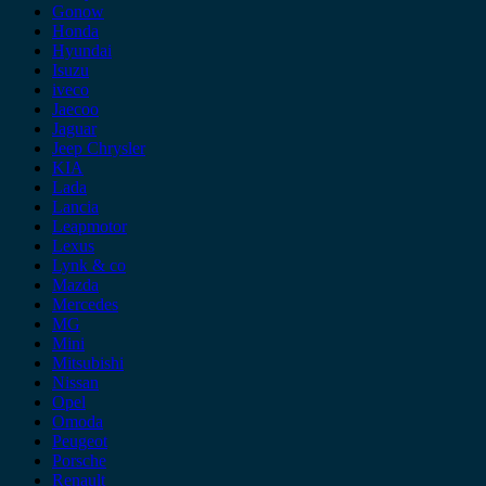
Gonow
Honda
Hyundai
Isuzu
iveco
Jaecoo
Jaguar
Jeep Chrysler
KIA
Lada
Lancia
Leapmotor
Lexus
Lynk & co
Mazda
Mercedes
MG
Mini
Mitsubishi
Nissan
Opel
Omoda
Peugeot
Porsche
Renault