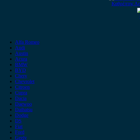
Καθρέπτης Αρ
Alfa Romeo
Audi
Austin
Acura
BMW
BYD
Chery
Chevrolet
Citroen
Cupra
Dacia
Daewoo
Daihatsu
Dodge
DS
Fiat
Ford
Geely