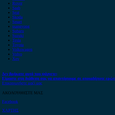
Rover
Saab
Seat
Skoda
Smart
ssangyong
Subaru
Suzuki
Tesla
Toyota
Volkswagen
Volvo
Xev
Δεν βρήκατε αυτό που ψάχνετε;
Είμαστε στη διάθεση σας να απαντήσουμε σε οποιαδήποτε ερώτ
Επικοινωνήστε μαζί μας
ΑΚΟΛΟΥΘΗΣΤΕ ΜΑΣ
Facebook
ΧΑΡΤΗΣ