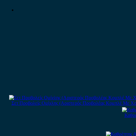
Σετ Προβολείς Ομίχλης (Αριστερός Προβολέας Κομπλέ Με Χρώμιο
Καθρέ