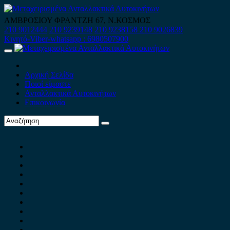
Skip
to
ΑΜΒΡΟΣΙΟΥ ΦΡΑΝΤΖΗ 67, Ν.ΚΟΣΜΟΣ
content
210 9012444
210 9239148
210 9238158
210 9026839
Κινητό-Viber-whatsapp : 6980507900
Primary
Menu
Αρχική Σελίδα
Ποιοί είμαστε
Ανταλλακτικά Αυτοκινήτων
Επικοινωνία