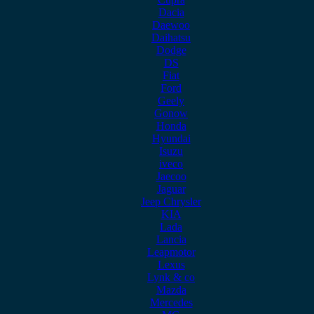
Dacia
Daewoo
Daihatsu
Dodge
DS
Fiat
Ford
Geely
Gonow
Honda
Hyundai
Isuzu
iveco
Jaecoo
Jaguar
Jeep Chrysler
KIA
Lada
Lancia
Leapmotor
Lexus
Lynk & co
Mazda
Mercedes