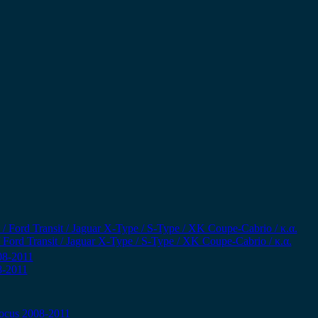
rd Transit / Jaguar X-Type / S-Type / XK Coupe-Cabrio / κ.α.
8-2011