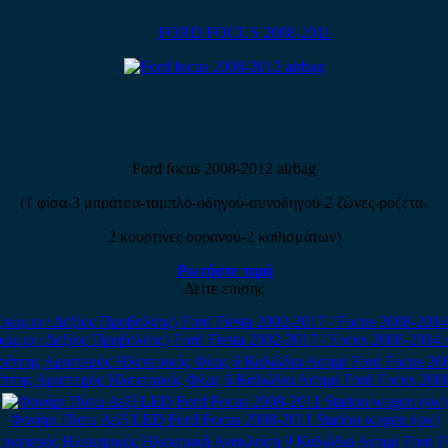
FORD FOCUS 2008-2011
Ford focus 2008-2012 airbag
(1 φίσα-3 μπράτσα-ταμπλό-οδηγού-συνοδηγού-2 ζώνες-ροζέτα-
2 κουρτίνες ουρανού-2 καθισμάτων)
Ρωτήστε τιμή
Δείτε επίσης
 / Δεξίος Προβολέας) Ford Fiesta 2002-2017 / Focus 2008-2014 / Fo
πτης Αριστερός Ηλεκτρικός Φλας 6 Καλώδια Ασημί Ford Focus 200
Φανάρι Πίσω Δεξί LED Ford Focus 2008-2011 Station wagon (sw)