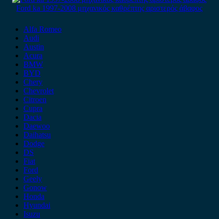
Ford ka 1997-2008 μηχανικός καθρέπτης αριστερός άβαφος
Alfa Romeo
Audi
Austin
Acura
BMW
BYD
Chery
Chevrolet
Citroen
Cupra
Dacia
Daewoo
Daihatsu
Dodge
DS
Fiat
Ford
Geely
Gonow
Honda
Hyundai
Isuzu