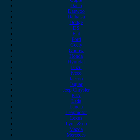
Dacia
Daewoo
Daihatsu
Dodge
DS
Fiat
Ford
Geely
Gonow
Honda
Hyundai
Isuzu
iveco
Jaecoo
Jaguar
Jeep Chrysler
KIA
Lada
Lancia
Leapmotor
Lexus
Lynk & co
Mazda
Mercedes