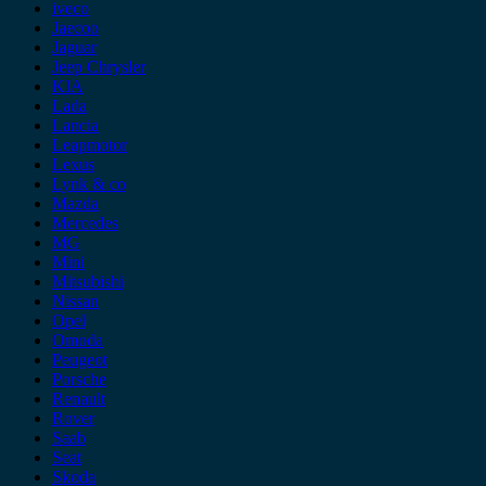
iveco
Jaecoo
Jaguar
Jeep Chrysler
KIA
Lada
Lancia
Leapmotor
Lexus
Lynk & co
Mazda
Mercedes
MG
Mini
Mitsubishi
Nissan
Opel
Omoda
Peugeot
Porsche
Renault
Rover
Saab
Seat
Skoda