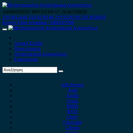
Skip
to
ΑΜΒΡΟΣΙΟΥ ΦΡΑΝΤΖΗ 67, Ν.ΚΟΣΜΟΣ
content
210 9012444
210 9239148
210 9238158
210 9026839
Κινητό-Viber-whatsapp : 6980507900
Primary
Menu
Αρχική Σελίδα
Ποιοί είμαστε
Ανταλλακτικά Αυτοκινήτων
Επικοινωνία
Alfa Romeo
Audi
Austin
Acura
BMW
BYD
Chery
Chevrolet
Citroen
Cupra