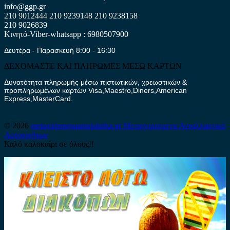
info@ggp.gr
210 9012444
210 9239148
210 9238158
210 9026839
Κινητό-Viber-whatsapp : 6980507900
Δευτέρα - Παρασκευή 8:00 - 16:30
ΔΕΧΟΜΑΣΤΕ ΚΑΙ ΠΛΗΡΩΜΕΣ ΜΕΣΩ ΚΑΡΤΩΝ
Δυνατότητα πληρωμής μέσω πιστωτικών, χρεωστικών &
προπληρωμένων καρτών Visa,Maestro,Diners,American
Express,MasterCard.
© 2026
metaxirismenaantalaktika.gr
Μεταχειρισμένα Ανταλλακτικά
Αυτοκινήτων
Καλό καλοκαίρι σε όλους!!