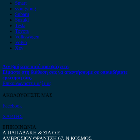
Smart
ssangyong
Subaru
Suzuki
Tesla
Toyota
Volkswagen
Volvo
Xev
Δεν βρήκατε αυτό που ψάχνετε;
Είμαστε στη διάθεση σας να απαντήσουμε σε οποιαδήποτε
ερώτηση σας.
Επικοινωνήστε μαζί μας
ΑΚΟΛΟΥΘΗΣΤΕ ΜΑΣ
Facebook
ΧΑΡΤΗΣ
ΕΠΙΚΟΙΝΩΝΙΑ
Α.ΠΑΠΑΔΑΚΗ & ΣΙΑ Ο.Ε
ΑΜΒΡΟΣΙΟΥ ΦΡΑΝΤΖΗ 67, Ν.ΚΟΣΜΟΣ