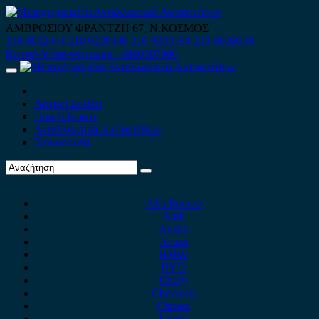
Skip
to
ΑΜΒΡΟΣΙΟΥ ΦΡΑΝΤΖΗ 67, Ν.ΚΟΣΜΟΣ
content
210 9012444
210 9239148
210 9238158
210 9026839
Κινητό-Viber-whatsapp : 6980507900
Primary
Menu
Αρχική Σελίδα
Ποιοί είμαστε
Ανταλλακτικά Αυτοκινήτων
Επικοινωνία
Alfa Romeo
Audi
Austin
Acura
BMW
BYD
Chery
Chevrolet
Citroen
Cupra