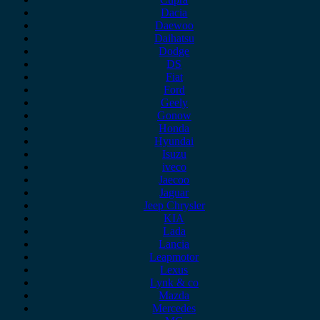
Dacia
Daewoo
Daihatsu
Dodge
DS
Fiat
Ford
Geely
Gonow
Honda
Hyundai
Isuzu
iveco
Jaecoo
Jaguar
Jeep Chrysler
KIA
Lada
Lancia
Leapmotor
Lexus
Lynk & co
Mazda
Mercedes