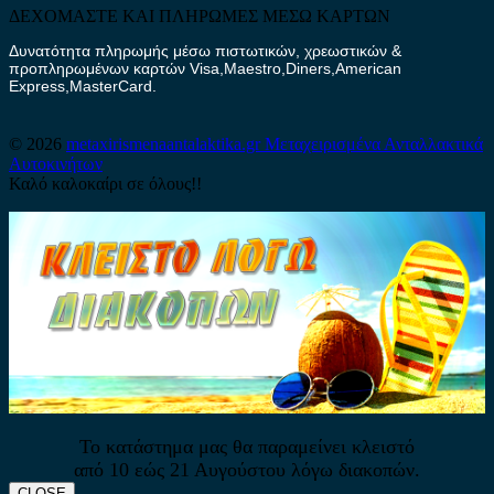
ΔΕΧΟΜΑΣΤΕ ΚΑΙ ΠΛΗΡΩΜΕΣ ΜΕΣΩ ΚΑΡΤΩΝ
Δυνατότητα πληρωμής μέσω πιστωτικών, χρεωστικών &
προπληρωμένων καρτών Visa,Maestro,Diners,American
Express,MasterCard.
© 2026
metaxirismenaantalaktika.gr
Μεταχειρισμένα Ανταλλακτικά
Αυτοκινήτων
Καλό καλοκαίρι σε όλους!!
Το κατάστημα μας θα παραμείνει κλειστό
από 10 εώς 21 Αυγούστου λόγω διακοπών.
CLOSE