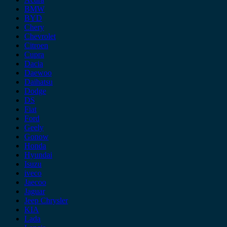
BMW
BYD
Chery
Chevrolet
Citroen
Cupra
Dacia
Daewoo
Daihatsu
Dodge
DS
Fiat
Ford
Geely
Gonow
Honda
Hyundai
Isuzu
iveco
Jaecoo
Jaguar
Jeep Chrysler
KIA
Lada