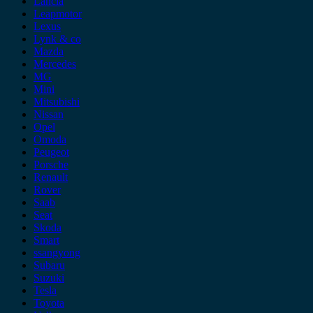
Lancia
Leapmotor
Lexus
Lynk & co
Mazda
Mercedes
MG
Mini
Mitsubishi
Nissan
Opel
Omoda
Peugeot
Porsche
Renault
Rover
Saab
Seat
Skoda
Smart
ssangyong
Subaru
Suzuki
Tesla
Toyota