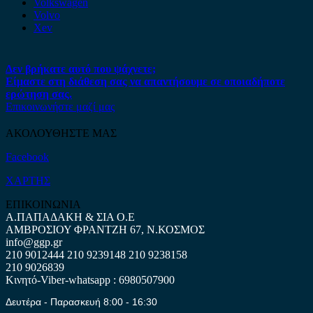
Volkswagen
Volvo
Xev
Δεν βρήκατε αυτό που ψάχνετε;
Είμαστε στη διάθεση σας να απαντήσουμε σε οποιαδήποτε
ερώτηση σας.
Επικοινωνήστε μαζί μας
ΑΚΟΛΟΥΘΗΣΤΕ ΜΑΣ
Facebook
ΧΑΡΤΗΣ
ΕΠΙΚΟΙΝΩΝΙΑ
Α.ΠΑΠΑΔΑΚΗ & ΣΙΑ Ο.Ε
ΑΜΒΡΟΣΙΟΥ ΦΡΑΝΤΖΗ 67, Ν.ΚΟΣΜΟΣ
info@ggp.gr
210 9012444
210 9239148
210 9238158
210 9026839
Κινητό-Viber-whatsapp : 6980507900
Δευτέρα - Παρασκευή 8:00 - 16:30