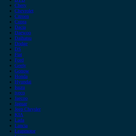
Chery
Chevrolet
Citroen
Cupra
Dacia
Daewoo
Daihatsu
Dodge
DS
Fiat
Ford
Geely
Gonow
Honda
Hyundai
Isuzu
iveco
Jaecoo
Jaguar
Jeep Chrysler
KIA
Lada
Lancia
Leapmotor