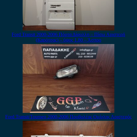
Ford Transit 2000-2006 Πόρτα Δίφυλλη – Πίσω Αριστερή
(Καρότσας) – ύψος 1.80 – Άσπρο
Ford Transit/Tourneo 2000-2006 Προβολέας Ομίχλης Αριστερός