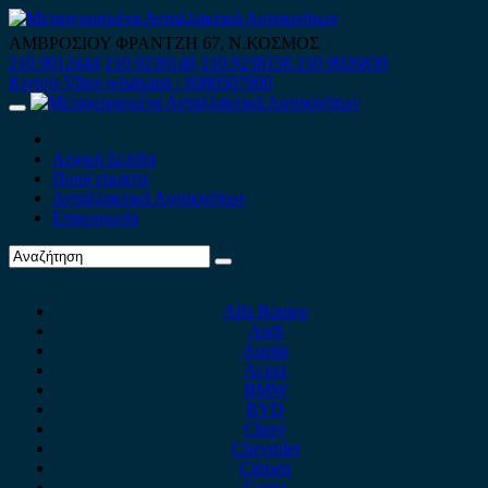
Skip
to
ΑΜΒΡΟΣΙΟΥ ΦΡΑΝΤΖΗ 67, Ν.ΚΟΣΜΟΣ
content
210 9012444
210 9239148
210 9238158
210 9026839
Κινητό-Viber-whatsapp : 6980507900
Primary
Menu
Αρχική Σελίδα
Ποιοί είμαστε
Ανταλλακτικά Αυτοκινήτων
Επικοινωνία
Alfa Romeo
Audi
Austin
Acura
BMW
BYD
Chery
Chevrolet
Citroen
Cupra