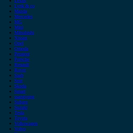
Lexus
Lynk & co
Mazda
Mercedes
MG
Mini
Mitsubishi
Nissan
Opel
Omoda
Peugeot
Porsche
Renault
Rover
Saab
Seat
Skoda
Smart
ssangyong
Subaru
Suzuki
Tesla
Toyota
Volkswagen
Volvo