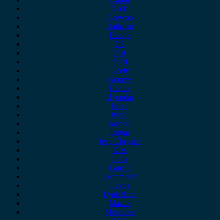
Dacia
Daewoo
Daihatsu
Dodge
DS
Fiat
Ford
Geely
Gonow
Honda
Hyundai
Isuzu
iveco
Jaecoo
Jaguar
Jeep Chrysler
KIA
Lada
Lancia
Leapmotor
Lexus
Lynk & co
Mazda
Mercedes