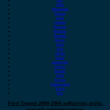
MG
Mini
Mitsubishi
Nissan
Opel
Omoda
Peugeot
Porsche
Renault
Rover
Saab
Seat
Skoda
Smart
ssangyong
Subaru
Suzuki
Tesla
Toyota
Volkswagen
Volvo
Xev
Ford Transit 2000-2006 καθρέπτης απλός
ανοιχτή καρότσα μαύρος