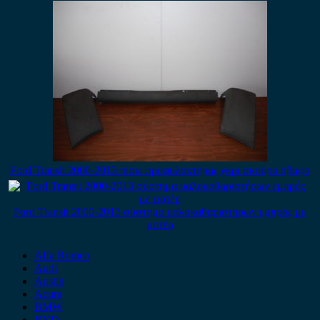
Ford Transit 2000-2013 πίσω προφυλακτήρας γκρι σκούρο άβαφο
Ford Transit 2000-2013 σύστημα υαλοκαθαριστήρων εμπρός με
μοτέρ
Alfa Romeo
Audi
Austin
Acura
BMW
BYD