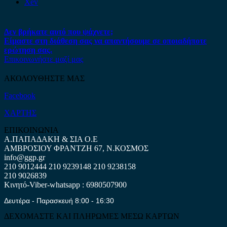
Xev
Δεν βρήκατε αυτό που ψάχνετε;
Είμαστε στη διάθεση σας να απαντήσουμε σε οποιαδήποτε
ερώτηση σας.
Επικοινωνήστε μαζί μας
ΑΚΟΛΟΥΘΗΣΤΕ ΜΑΣ
Facebook
ΧΑΡΤΗΣ
ΕΠΙΚΟΙΝΩΝΙΑ
Α.ΠΑΠΑΔΑΚΗ & ΣΙΑ Ο.Ε
ΑΜΒΡΟΣΙΟΥ ΦΡΑΝΤΖΗ 67, Ν.ΚΟΣΜΟΣ
info@ggp.gr
210 9012444
210 9239148
210 9238158
210 9026839
Κινητό-Viber-whatsapp : 6980507900
Δευτέρα - Παρασκευή 8:00 - 16:30
ΔΕΧΟΜΑΣΤΕ ΚΑΙ ΠΛΗΡΩΜΕΣ ΜΕΣΩ ΚΑΡΤΩΝ