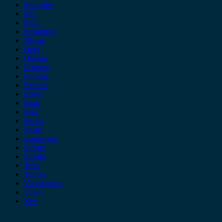
Mercedes
MG
Mini
Mitsubishi
Nissan
Opel
Omoda
Peugeot
Porsche
Renault
Rover
Saab
Seat
Skoda
Smart
ssangyong
Subaru
Suzuki
Tesla
Toyota
Volkswagen
Volvo
Xev