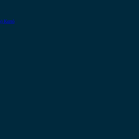
ο) Καπό