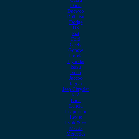
Dacia
Daewoo
Daihatsu
Dodge
DS
Fiat
Ford
Geely
Gonow
Honda
Hyundai
Isuzu
iveco
Jaecoo
Jaguar
Jeep Chrysler
KIA
Lada
Lancia
Leapmotor
Lexus
Lynk & co
Mazda
Mercedes