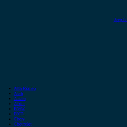
Jeep G
Alfa Romeo
Audi
Austin
Acura
BMW
BYD
Chery
Chevrolet