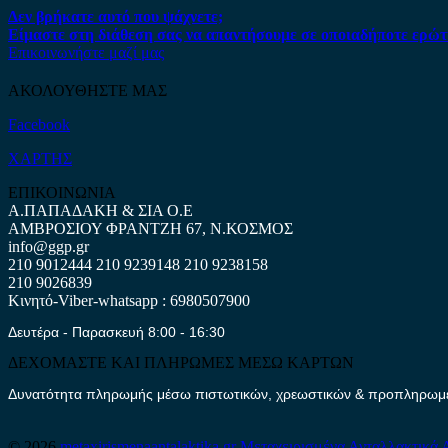
Δεν βρήκατε αυτό που ψάχνετε;
Είμαστε στη διάθεση σας να απαντήσουμε σε οποιαδήποτε ερώτ
Επικοινωνήστε μαζί μας
ΑΚΟΛΟΥΘΗΣΤΕ ΜΑΣ
Facebook
ΧΑΡΤΗΣ
ΕΠΙΚΟΙΝΩΝΙΑ
Α.ΠΑΠΑΔΑΚΗ & ΣΙΑ Ο.Ε
ΑΜΒΡΟΣΙΟΥ ΦΡΑΝΤΖΗ 67, Ν.ΚΟΣΜΟΣ
info@ggp.gr
210 9012444
210 9239148
210 9238158
210 9026839
Κινητό-Viber-whatsapp : 6980507900
Δευτέρα - Παρασκευή 8:00 - 16:30
ΔΕΧΟΜΑΣΤΕ ΚΑΙ ΠΛΗΡΩΜΕΣ ΜΕΣΩ ΚΑΡΤΩΝ
Δυνατότητα πληρωμής μέσω πιστωτικών, χρεωστικών & προπληρωμέν
© 2026
metaxirismenaantalaktika.gr
Μεταχειρισμένα Ανταλλακτικά 