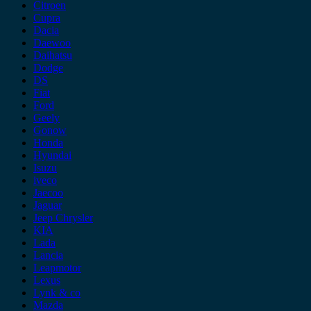
Citroen
Cupra
Dacia
Daewoo
Daihatsu
Dodge
DS
Fiat
Ford
Geely
Gonow
Honda
Hyundai
Isuzu
iveco
Jaecoo
Jaguar
Jeep Chrysler
KIA
Lada
Lancia
Leapmotor
Lexus
Lynk & co
Mazda