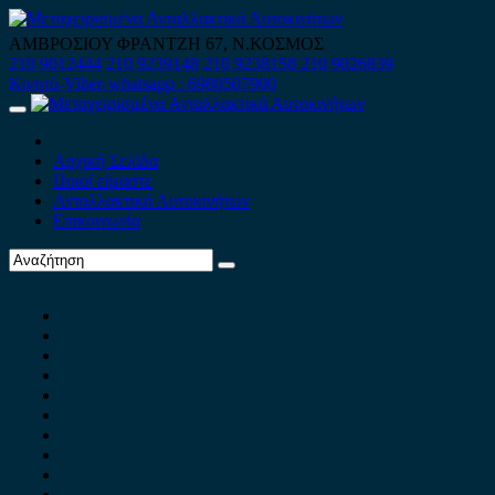
Skip
to
ΑΜΒΡΟΣΙΟΥ ΦΡΑΝΤΖΗ 67, Ν.ΚΟΣΜΟΣ
content
210 9012444
210 9239148
210 9238158
210 9026839
Κινητό-Viber-whatsapp : 6980507900
Primary
Menu
Αρχική Σελίδα
Ποιοί είμαστε
Ανταλλακτικά Αυτοκινήτων
Επικοινωνία