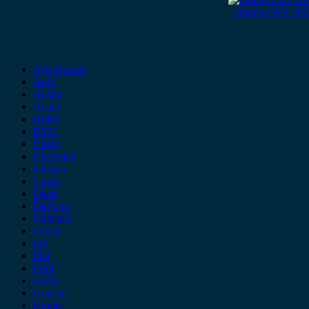
Honda CRV 2002-
Alfa Romeo
Audi
Austin
Acura
BMW
BYD
Chery
Chevrolet
Citroen
Cupra
Dacia
Daewoo
Daihatsu
Dodge
DS
Fiat
Ford
Geely
Gonow
Honda