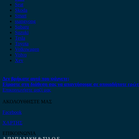
Seat
Skoda
Smart
ssangyong
Subaru
Suzuki
Tesla
Toyota
Volkswagen
Volvo
Xev
Δεν βρήκατε αυτό που ψάχνετε;
Είμαστε στη διάθεση σας να απαντήσουμε σε οποιαδήποτε ερώτ
Επικοινωνήστε μαζί μας
ΑΚΟΛΟΥΘΗΣΤΕ ΜΑΣ
Facebook
ΧΑΡΤΗΣ
ΕΠΙΚΟΙΝΩΝΙΑ
Α.ΠΑΠΑΔΑΚΗ & ΣΙΑ Ο.Ε