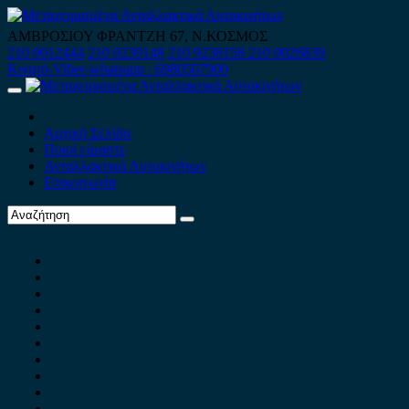
Skip
to
ΑΜΒΡΟΣΙΟΥ ΦΡΑΝΤΖΗ 67, Ν.ΚΟΣΜΟΣ
content
210 9012444
210 9239148
210 9238158
210 9026839
Κινητό-Viber-whatsapp : 6980507900
Primary
Menu
Αρχική Σελίδα
Ποιοί είμαστε
Ανταλλακτικά Αυτοκινήτων
Επικοινωνία