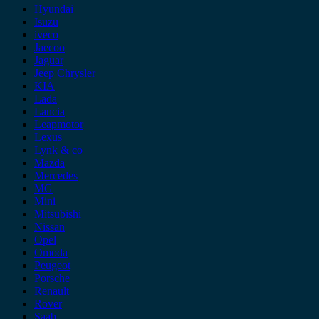
Hyundai
Isuzu
iveco
Jaecoo
Jaguar
Jeep Chrysler
KIA
Lada
Lancia
Leapmotor
Lexus
Lynk & co
Mazda
Mercedes
MG
Mini
Mitsubishi
Nissan
Opel
Omoda
Peugeot
Porsche
Renault
Rover
Saab