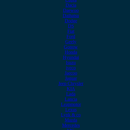
Dacia
Daewoo
Daihatsu
Dodge
DS
Fiat
Ford
Geely
Gonow
Honda
Hyundai
Isuzu
iveco
Jaecoo
Jaguar
Jeep Chrysler
KIA
Lada
Lancia
Leapmotor
Lexus
Lynk & co
Mazda
Mercedes