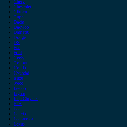
Chery
Chevrolet
Citroen
Cupra
Dacia
Daewoo
Daihatsu
Dodge
DS
Fiat
Ford
Geely
Gonow
Honda
Hyundai
Isuzu
iveco
Jaecoo
Jaguar
Jeep Chrysler
KIA
Lada
Lancia
Leapmotor
Lexus