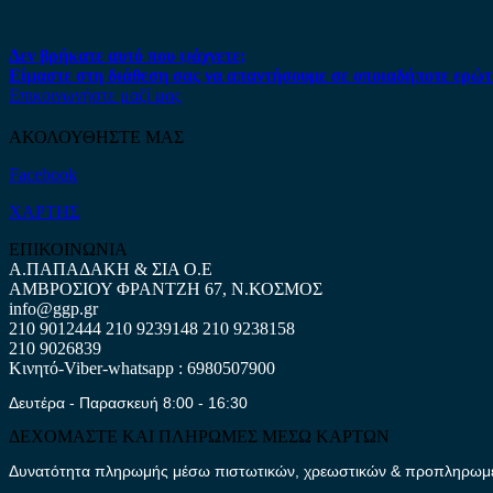
Δεν βρήκατε αυτό που ψάχνετε;
Είμαστε στη διάθεση σας να απαντήσουμε σε οποιαδήποτε ερώτ
Επικοινωνήστε μαζί μας
ΑΚΟΛΟΥΘΗΣΤΕ ΜΑΣ
Facebook
ΧΑΡΤΗΣ
ΕΠΙΚΟΙΝΩΝΙΑ
Α.ΠΑΠΑΔΑΚΗ & ΣΙΑ Ο.Ε
ΑΜΒΡΟΣΙΟΥ ΦΡΑΝΤΖΗ 67, Ν.ΚΟΣΜΟΣ
info@ggp.gr
210 9012444
210 9239148
210 9238158
210 9026839
Κινητό-Viber-whatsapp : 6980507900
Δευτέρα - Παρασκευή 8:00 - 16:30
ΔΕΧΟΜΑΣΤΕ ΚΑΙ ΠΛΗΡΩΜΕΣ ΜΕΣΩ ΚΑΡΤΩΝ
Δυνατότητα πληρωμής μέσω πιστωτικών, χρεωστικών & προπληρωμέν