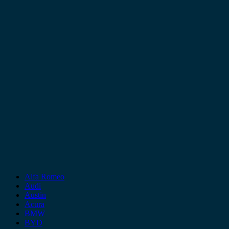
Alfa Romeo
Audi
Austin
Acura
BMW
BYD