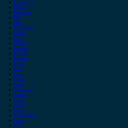
Lynk & co
Mazda
Mercedes
MG
Mini
Mitsubishi
Nissan
Opel
Omoda
Peugeot
Porsche
Renault
Rover
Saab
Seat
Skoda
Smart
ssangyong
Subaru
Suzuki
Tesla
Toyota
Volkswagen
Volvo
Xev