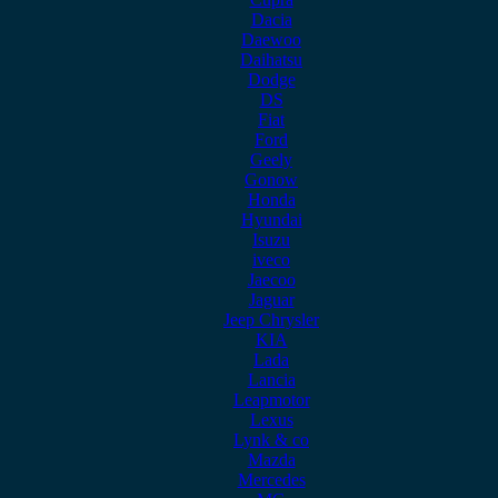
Dacia
Daewoo
Daihatsu
Dodge
DS
Fiat
Ford
Geely
Gonow
Honda
Hyundai
Isuzu
iveco
Jaecoo
Jaguar
Jeep Chrysler
KIA
Lada
Lancia
Leapmotor
Lexus
Lynk & co
Mazda
Mercedes