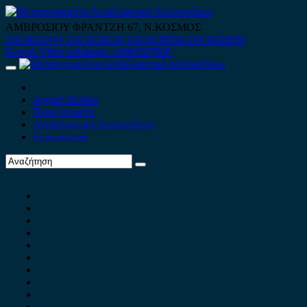
Skip
to
ΑΜΒΡΟΣΙΟΥ ΦΡΑΝΤΖΗ 67, Ν.ΚΟΣΜΟΣ
content
210 9012444
210 9239148
210 9238158
210 9026839
Κινητό-Viber-whatsapp : 6980507900
Primary
Menu
Αρχική Σελίδα
Ποιοί είμαστε
Ανταλλακτικά Αυτοκινήτων
Επικοινωνία