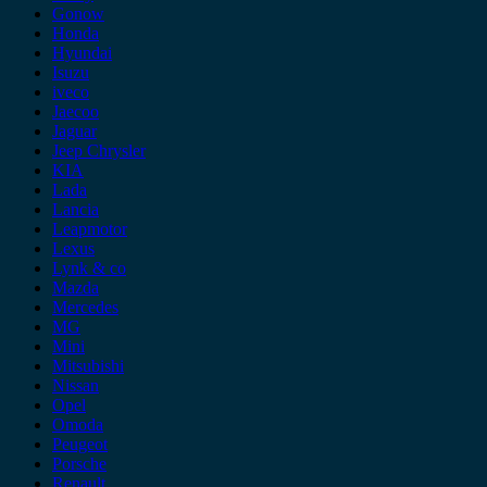
Gonow
Honda
Hyundai
Isuzu
iveco
Jaecoo
Jaguar
Jeep Chrysler
KIA
Lada
Lancia
Leapmotor
Lexus
Lynk & co
Mazda
Mercedes
MG
Mini
Mitsubishi
Nissan
Opel
Omoda
Peugeot
Porsche
Renault