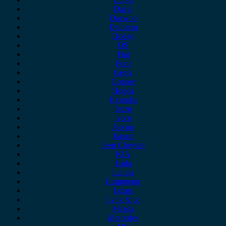
Dacia
Daewoo
Daihatsu
Dodge
DS
Fiat
Ford
Geely
Gonow
Honda
Hyundai
Isuzu
iveco
Jaecoo
Jaguar
Jeep Chrysler
KIA
Lada
Lancia
Leapmotor
Lexus
Lynk & co
Mazda
Mercedes