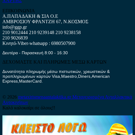
ΧΑΡΤΗΣ
ΕΠΙΚΟΙΝΩΝΙΑ
Α.ΠΑΠΑΔΑΚΗ & ΣΙΑ Ο.Ε
ΑΜΒΡΟΣΙΟΥ ΦΡΑΝΤΖΗ 67, Ν.ΚΟΣΜΟΣ
info@ggp.gr
210 9012444
210 9239148
210 9238158
210 9026839
Κινητό-Viber-whatsapp : 6980507900
Δευτέρα - Παρασκευή 8:00 - 16:30
ΔΕΧΟΜΑΣΤΕ ΚΑΙ ΠΛΗΡΩΜΕΣ ΜΕΣΩ ΚΑΡΤΩΝ
Δυνατότητα πληρωμής μέσω πιστωτικών, χρεωστικών &
προπληρωμένων καρτών Visa,Maestro,Diners,American
Express,MasterCard.
© 2026
metaxirismenaantalaktika.gr
Μεταχειρισμένα Ανταλλακτικά
Αυτοκινήτων
Καλό καλοκαίρι σε όλους!!