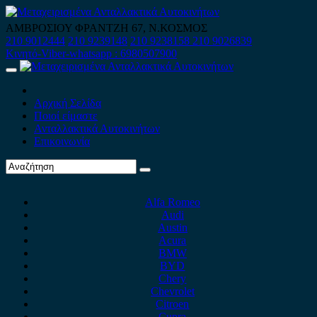
Skip
to
ΑΜΒΡΟΣΙΟΥ ΦΡΑΝΤΖΗ 67, Ν.ΚΟΣΜΟΣ
content
210 9012444
210 9239148
210 9238158
210 9026839
Κινητό-Viber-whatsapp : 6980507900
Primary
Menu
Αρχική Σελίδα
Ποιοί είμαστε
Ανταλλακτικά Αυτοκινήτων
Επικοινωνία
Alfa Romeo
Audi
Austin
Acura
BMW
BYD
Chery
Chevrolet
Citroen
Cupra