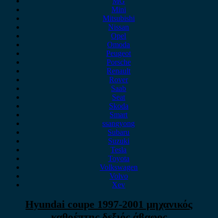
MG
Mini
Mitsubishi
Nissan
Opel
Omoda
Peugeot
Porsche
Renault
Rover
Saab
Seat
Skoda
Smart
ssangyong
Subaru
Suzuki
Tesla
Toyota
Volkswagen
Volvo
Xev
Hyundai coupe 1997-2001 μηχανικός
καθρέπτης δεξιός άβαφος