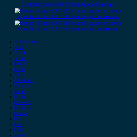
Hyundai Coupe 1999-2001 εμπρός δεξί φανάρι
Hyundai Coupe 1997-1999 εμπρός αριστερό φανάρι
Hyundai Coupe 1997-1999 εμπρός αριστερό φανάρι
Alfa Romeo
Audi
Austin
Acura
BMW
BYD
Chery
Chevrolet
Citroen
Cupra
Dacia
Daewoo
Daihatsu
Dodge
DS
Fiat
Ford
Geely