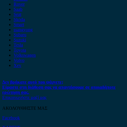
Rover
Saab
Seat
Skoda
Smart
ssangyong
Subaru
Suzuki
Tesla
Toyota
Volkswagen
Volvo
Xev
Δεν βρήκατε αυτό που ψάχνετε;
Είμαστε στη διάθεση σας να απαντήσουμε σε οποιαδήποτε
ερώτηση σας.
Επικοινωνήστε μαζί μας
ΑΚΟΛΟΥΘΗΣΤΕ ΜΑΣ
Facebook