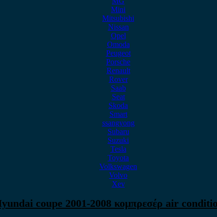
MG
Mini
Mitsubishi
Nissan
Opel
Omoda
Peugeot
Porsche
Renault
Rover
Saab
Seat
Skoda
Smart
ssangyong
Subaru
Suzuki
Tesla
Toyota
Volkswagen
Volvo
Xev
yundai coupe 2001-2008 κομπρεσέρ air conditi