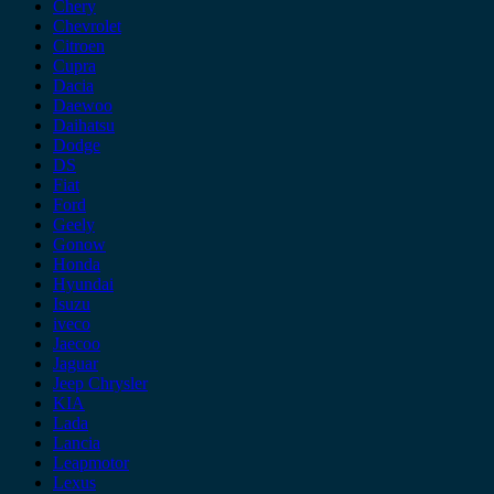
Chery
Chevrolet
Citroen
Cupra
Dacia
Daewoo
Daihatsu
Dodge
DS
Fiat
Ford
Geely
Gonow
Honda
Hyundai
Isuzu
iveco
Jaecoo
Jaguar
Jeep Chrysler
KIA
Lada
Lancia
Leapmotor
Lexus