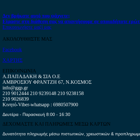
Δεν βρήκατε αυτό που ψάχνετε;
Είμαστε στη διάθεση σας να απαντήσουμε σε οποιαδήποτε ερώτ
Επικοινωνήστε μαζί μας
ΑΚΟΛΟΥΘΗΣΤΕ ΜΑΣ
Facebook
ΧΑΡΤΗΣ
ΕΠΙΚΟΙΝΩΝΙΑ
Α.ΠΑΠΑΔΑΚΗ & ΣΙΑ Ο.Ε
ΑΜΒΡΟΣΙΟΥ ΦΡΑΝΤΖΗ 67, Ν.ΚΟΣΜΟΣ
info@ggp.gr
210 9012444
210 9239148
210 9238158
210 9026839
Κινητό-Viber-whatsapp : 6980507900
Δευτέρα - Παρασκευή 8:00 - 16:30
ΔΕΧΟΜΑΣΤΕ ΚΑΙ ΠΛΗΡΩΜΕΣ ΜΕΣΩ ΚΑΡΤΩΝ
Δυνατότητα πληρωμής μέσω πιστωτικών, χρεωστικών & προπληρωμέν