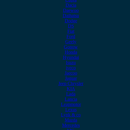
Dacia
Daewoo
Daihatsu
Dodge
DS
Fiat
Ford
Geely
Gonow
Honda
Hyundai
Isuzu
iveco
Jaecoo
Jaguar
Jeep Chrysler
KIA
Lada
Lancia
Leapmotor
Lexus
Lynk & co
Mazda
Mercedes