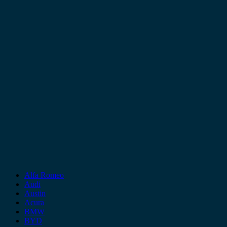
Alfa Romeo
Audi
Austin
Acura
BMW
BYD