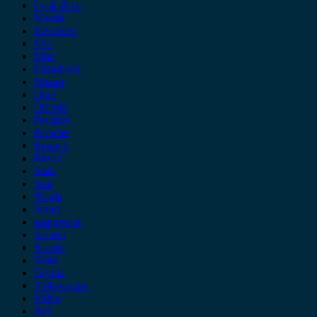
Lynk & co
Mazda
Mercedes
MG
Mini
Mitsubishi
Nissan
Opel
Omoda
Peugeot
Porsche
Renault
Rover
Saab
Seat
Skoda
Smart
ssangyong
Subaru
Suzuki
Tesla
Toyota
Volkswagen
Volvo
Xev