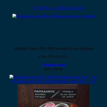
HYUNDAI COUPE 2001-2008
Hyundai coupe 2001-2008 κομπρεσέρ air condition
( No: CD1AA-02 )
Ρωτήστε τιμή
Δείτε επίσης
Hyundai Coupe 2001-2005 Φανάρι Εμπρός Δεξί – Οc1