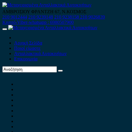
Skip
to
ΑΜΒΡΟΣΙΟΥ ΦΡΑΝΤΖΗ 67, Ν.ΚΟΣΜΟΣ
content
210 9012444
210 9239148
210 9238158
210 9026839
Κινητό-Viber-whatsapp : 6980507900
Primary
Menu
Αρχική Σελίδα
Ποιοί είμαστε
Ανταλλακτικά Αυτοκινήτων
Επικοινωνία