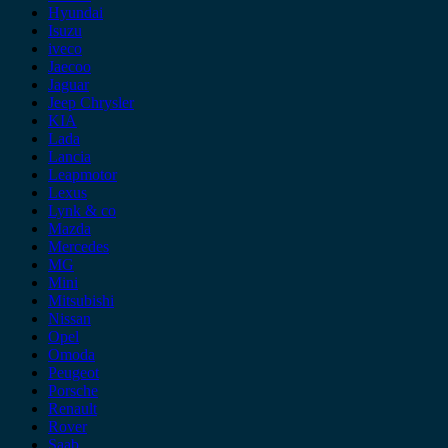
Hyundai
Isuzu
iveco
Jaecoo
Jaguar
Jeep Chrysler
KIA
Lada
Lancia
Leapmotor
Lexus
Lynk & co
Mazda
Mercedes
MG
Mini
Mitsubishi
Nissan
Opel
Omoda
Peugeot
Porsche
Renault
Rover
Saab