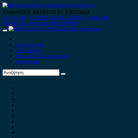
Skip
to
ΑΜΒΡΟΣΙΟΥ ΦΡΑΝΤΖΗ 67, Ν.ΚΟΣΜΟΣ
content
210 9012444
210 9239148
210 9238158
210 9026839
Κινητό-Viber-whatsapp : 6980507900
Primary
Menu
Αρχική Σελίδα
Ποιοί είμαστε
Ανταλλακτικά Αυτοκινήτων
Επικοινωνία