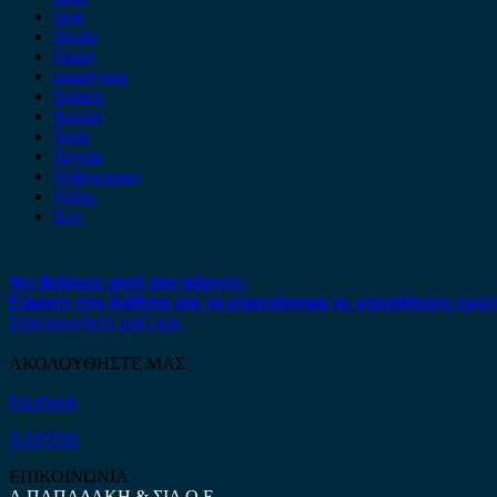
Seat
Skoda
Smart
ssangyong
Subaru
Suzuki
Tesla
Toyota
Volkswagen
Volvo
Xev
Δεν βρήκατε αυτό που ψάχνετε;
Είμαστε στη διάθεση σας να απαντήσουμε σε οποιαδήποτε ερώτ
Επικοινωνήστε μαζί μας
ΑΚΟΛΟΥΘΗΣΤΕ ΜΑΣ
Facebook
ΧΑΡΤΗΣ
ΕΠΙΚΟΙΝΩΝΙΑ
Α.ΠΑΠΑΔΑΚΗ & ΣΙΑ Ο.Ε