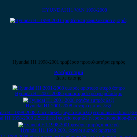
HYUNDAI H1 VAN 1998-2008
Hyundai H1 1998-2001 τραβέρσα προφυλακτήρα εμπρός
Ρωτήστε τιμή
Δείτε επίσης
Hyundai H1 2001-2008 εμπρός αριστερό φτερό άσπρο
Hyundai H1 2001-2008 φανάρι εμπρός δεξί
i H1 1998-2008 2.5cc diesel ψυγείο κομπλέ (νερού-aircondition-βεντ
Hyundai H1 1998-2001 φανάρι εμπρός αριστερό