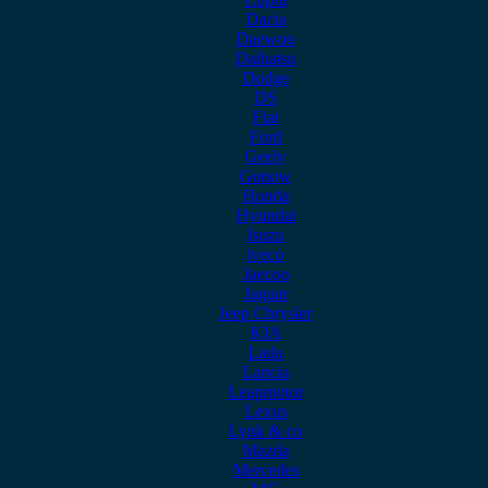
Dacia
Daewoo
Daihatsu
Dodge
DS
Fiat
Ford
Geely
Gonow
Honda
Hyundai
Isuzu
iveco
Jaecoo
Jaguar
Jeep Chrysler
KIA
Lada
Lancia
Leapmotor
Lexus
Lynk & co
Mazda
Mercedes