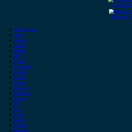
Hyundai H
Hyundai H
Alfa Romeo
Audi
Austin
Acura
BMW
BYD
Chery
Chevrolet
Citroen
Cupra
Dacia
Daewoo
Daihatsu
Dodge
DS
Fiat
Ford
Geely
Gonow
Honda