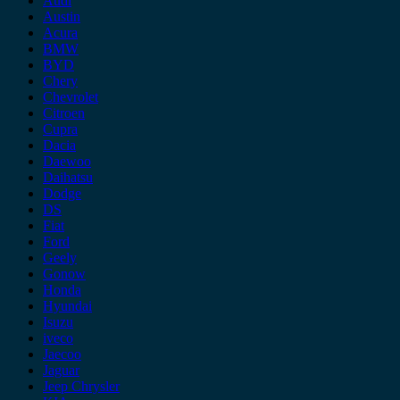
Audi
Austin
Acura
BMW
BYD
Chery
Chevrolet
Citroen
Cupra
Dacia
Daewoo
Daihatsu
Dodge
DS
Fiat
Ford
Geely
Gonow
Honda
Hyundai
Isuzu
iveco
Jaecoo
Jaguar
Jeep Chrysler