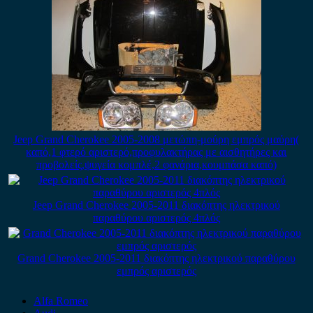
Jeep Grand Cherokee 2005-2008 μετώπη-μούρη εμπρός μαύρη(
καπό,1 φτερό αριστερό,προφυλακτήρας με αισθητήρες και
προβολείς,ψυγεία κομπλέ,2 φανάρια,κουμπάσα καπό)
Jeep Grand Cherokee 2005-2011 διακόπτης ηλεκτρικού
παραθύρου αριστερός 4πλός
Grand Cherokee 2005-2011 διακόπτης ηλεκτρικού παραθύρου
εμπρός αριστερός
Alfa Romeo