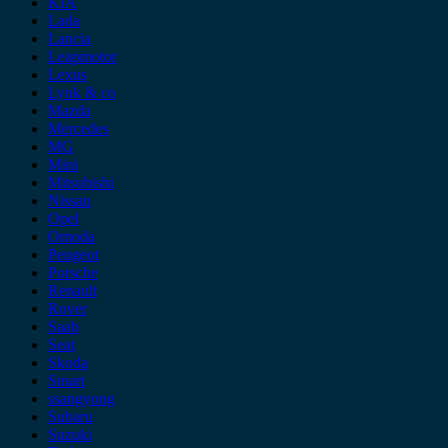
KIA
Lada
Lancia
Leapmotor
Lexus
Lynk & co
Mazda
Mercedes
MG
Mini
Mitsubishi
Nissan
Opel
Omoda
Peugeot
Porsche
Renault
Rover
Saab
Seat
Skoda
Smart
ssangyong
Subaru
Suzuki