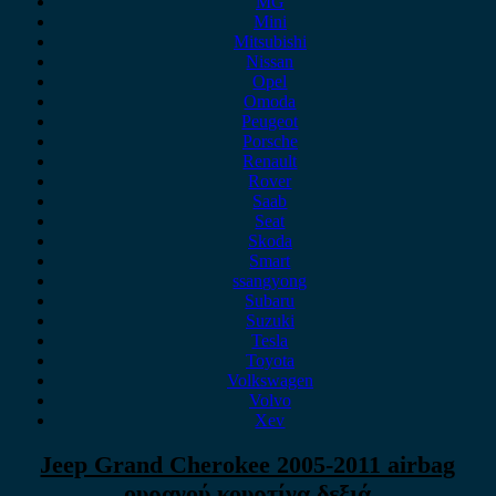
MG
Mini
Mitsubishi
Nissan
Opel
Omoda
Peugeot
Porsche
Renault
Rover
Saab
Seat
Skoda
Smart
ssangyong
Subaru
Suzuki
Tesla
Toyota
Volkswagen
Volvo
Xev
Jeep Grand Cherokee 2005-2011 airbag
ουρανού κουρτίνα δεξιά