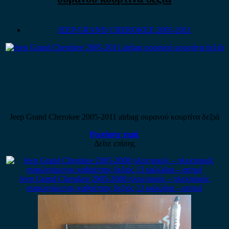
JEEP GRAND CHEROKEE 2005-2011
Jeep Grand Cherokee 2005-2011 airbag ουρανού κουρτίνα δεξιά
Ρωτήστε τιμή
Δείτε επίσης
Jeep Grand Cherokee 2005-2008 ηλεκτρικός – ηλεκτρικός
ανακλινόμενος καθρέπτης δεξιός 13 καλώδια – ασημί