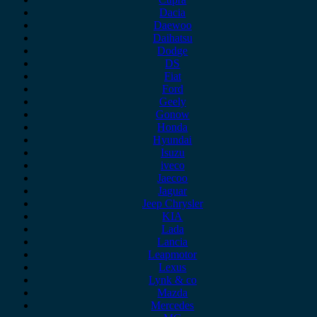
Dacia
Daewoo
Daihatsu
Dodge
DS
Fiat
Ford
Geely
Gonow
Honda
Hyundai
Isuzu
iveco
Jaecoo
Jaguar
Jeep Chrysler
KIA
Lada
Lancia
Leapmotor
Lexus
Lynk & co
Mazda
Mercedes