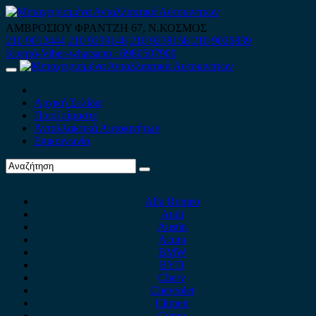
Skip
to
ΑΜΒΡΟΣΙΟΥ ΦΡΑΝΤΖΗ 67, Ν.ΚΟΣΜΟΣ
content
210 9012444
210 9239148
210 9238158
210 9026839
Κινητό-Viber-whatsapp : 6980507900
Primary
Menu
Αρχική Σελίδα
Ποιοί είμαστε
Ανταλλακτικά Αυτοκινήτων
Επικοινωνία
Alfa Romeo
Audi
Austin
Acura
BMW
BYD
Chery
Chevrolet
Citroen
Cupra