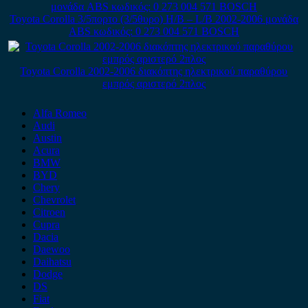
Toyota Corolla 3/5πορτο (3/5θυρο) H/B – L/B 2002-2006 μονάδα
ABS κωδικός: 0 273 004 571 BOSCH
Toyota Corolla 2002-2006 διακόπτης ηλεκτρικού παραθύρου
εμπρός αριστερό 2πλος
Alfa Romeo
Audi
Austin
Acura
BMW
BYD
Chery
Chevrolet
Citroen
Cupra
Dacia
Daewoo
Daihatsu
Dodge
DS
Fiat