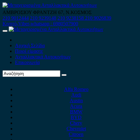
Skip
to
ΑΜΒΡΟΣΙΟΥ ΦΡΑΝΤΖΗ 67, Ν.ΚΟΣΜΟΣ
content
210 9012444
210 9239148
210 9238158
210 9026839
Κινητό-Viber-whatsapp : 6980507900
Primary
Menu
Αρχική Σελίδα
Ποιοί είμαστε
Ανταλλακτικά Αυτοκινήτων
Επικοινωνία
Alfa Romeo
Audi
Austin
Acura
BMW
BYD
Chery
Chevrolet
Citroen
Cupra