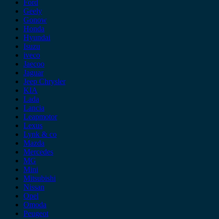
Ford
Geely
Gonow
Honda
Hyundai
Isuzu
iveco
Jaecoo
Jaguar
Jeep Chrysler
KIA
Lada
Lancia
Leapmotor
Lexus
Lynk & co
Mazda
Mercedes
MG
Mini
Mitsubishi
Nissan
Opel
Omoda
Peugeot