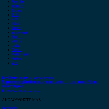
Porsche
Renault
Rover
Saab
Seat
Skoda
Smart
ssangyong
Subaru
Suzuki
Tesla
Toyota
Volkswagen
Volvo
Xev
Δεν βρήκατε αυτό που ψάχνετε;
Είμαστε στη διάθεση σας να απαντήσουμε σε οποιαδήποτε
ερώτηση σας.
Επικοινωνήστε μαζί μας
ΑΚΟΛΟΥΘΗΣΤΕ ΜΑΣ
Facebook