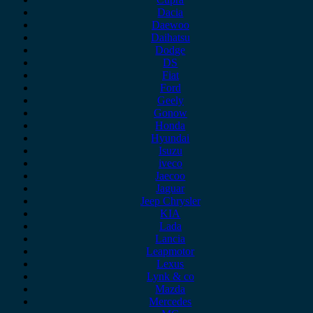
Dacia
Daewoo
Daihatsu
Dodge
DS
Fiat
Ford
Geely
Gonow
Honda
Hyundai
Isuzu
iveco
Jaecoo
Jaguar
Jeep Chrysler
KIA
Lada
Lancia
Leapmotor
Lexus
Lynk & co
Mazda
Mercedes