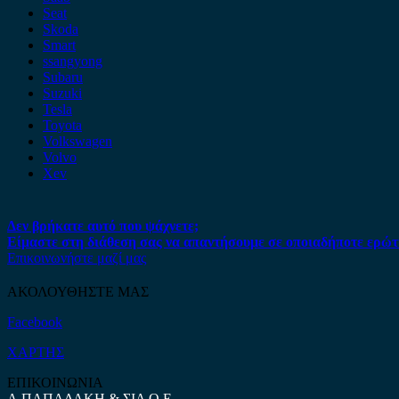
Seat
Skoda
Smart
ssangyong
Subaru
Suzuki
Tesla
Toyota
Volkswagen
Volvo
Xev
Δεν βρήκατε αυτό που ψάχνετε;
Είμαστε στη διάθεση σας να απαντήσουμε σε οποιαδήποτε ερώτ
Επικοινωνήστε μαζί μας
ΑΚΟΛΟΥΘΗΣΤΕ ΜΑΣ
Facebook
ΧΑΡΤΗΣ
ΕΠΙΚΟΙΝΩΝΙΑ
Α.ΠΑΠΑΔΑΚΗ & ΣΙΑ Ο.Ε