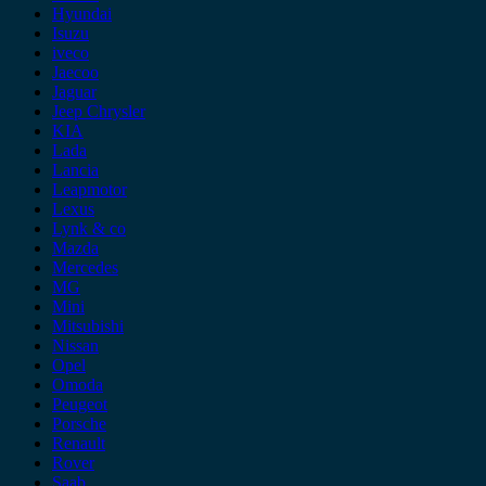
Hyundai
Isuzu
iveco
Jaecoo
Jaguar
Jeep Chrysler
KIA
Lada
Lancia
Leapmotor
Lexus
Lynk & co
Mazda
Mercedes
MG
Mini
Mitsubishi
Nissan
Opel
Omoda
Peugeot
Porsche
Renault
Rover
Saab