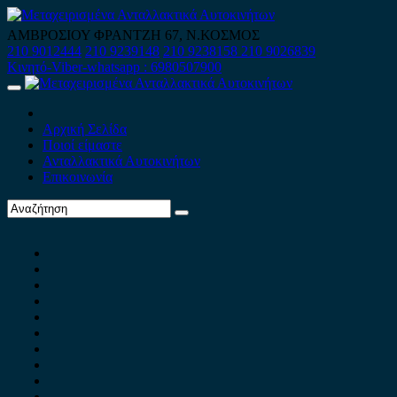
Skip
to
ΑΜΒΡΟΣΙΟΥ ΦΡΑΝΤΖΗ 67, Ν.ΚΟΣΜΟΣ
content
210 9012444
210 9239148
210 9238158
210 9026839
Κινητό-Viber-whatsapp : 6980507900
Primary
Menu
Αρχική Σελίδα
Ποιοί είμαστε
Ανταλλακτικά Αυτοκινήτων
Επικοινωνία