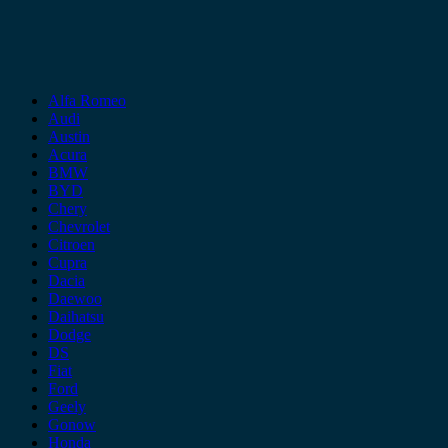
Alfa Romeo
Audi
Austin
Acura
BMW
BYD
Chery
Chevrolet
Citroen
Cupra
Dacia
Daewoo
Daihatsu
Dodge
DS
Fiat
Ford
Geely
Gonow
Honda