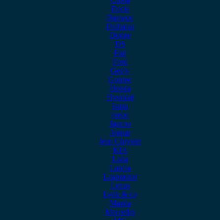
Dacia
Daewoo
Daihatsu
Dodge
DS
Fiat
Ford
Geely
Gonow
Honda
Hyundai
Isuzu
iveco
Jaecoo
Jaguar
Jeep Chrysler
KIA
Lada
Lancia
Leapmotor
Lexus
Lynk & co
Mazda
Mercedes