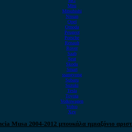
MG
Mini
Mitsubishi
Nissan
Opel
Omoda
Peugeot
Porsche
Renault
Rover
Saab
Seat
Skoda
Smart
ssangyong
Subaru
Suzuki
Tesla
Toyota
Volkswagen
Volvo
Xev
cia Musa 2004-2012 μπουκάλα ημιαξόνιο αρισ