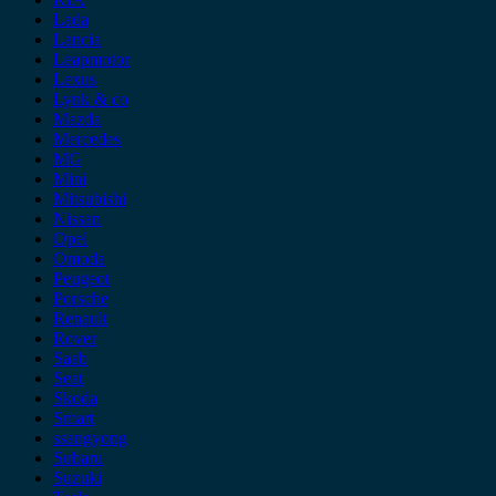
Lada
Lancia
Leapmotor
Lexus
Lynk & co
Mazda
Mercedes
MG
Mini
Mitsubishi
Nissan
Opel
Omoda
Peugeot
Porsche
Renault
Rover
Saab
Seat
Skoda
Smart
ssangyong
Subaru
Suzuki