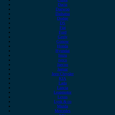
Dacia
Daewoo
Daihatsu
Dodge
DS
Fiat
Ford
Geely
Gonow
Honda
Hyundai
Isuzu
iveco
Jaecoo
Jaguar
Jeep Chrysler
KIA
Lada
Lancia
Leapmotor
Lexus
Lynk & co
Mazda
Mercedes