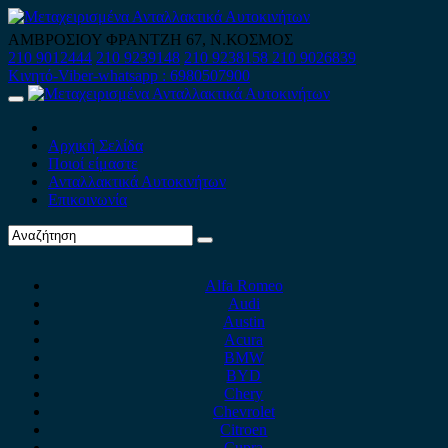
Skip
to
ΑΜΒΡΟΣΙΟΥ ΦΡΑΝΤΖΗ 67, Ν.ΚΟΣΜΟΣ
content
210 9012444
210 9239148
210 9238158
210 9026839
Κινητό-Viber-whatsapp : 6980507900
Primary
Menu
Αρχική Σελίδα
Ποιοί είμαστε
Ανταλλακτικά Αυτοκινήτων
Επικοινωνία
Alfa Romeo
Audi
Austin
Acura
BMW
BYD
Chery
Chevrolet
Citroen
Cupra