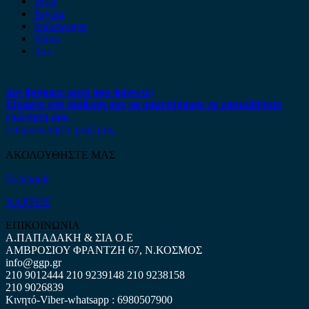
Tesla
Toyota
Volkswagen
Volvo
Xev
Δεν βρήκατε αυτό που ψάχνετε;
Είμαστε στη διάθεση σας να απαντήσουμε σε οποιαδήποτε
ερώτηση σας.
Επικοινωνήστε μαζί μας
ΑΚΟΛΟΥΘΗΣΤΕ ΜΑΣ
Facebook
ΧΑΡΤΗΣ
ΕΠΙΚΟΙΝΩΝΙΑ
Α.ΠΑΠΑΔΑΚΗ & ΣΙΑ Ο.Ε
ΑΜΒΡΟΣΙΟΥ ΦΡΑΝΤΖΗ 67, Ν.ΚΟΣΜΟΣ
info@ggp.gr
210 9012444
210 9239148
210 9238158
210 9026839
Κινητό-Viber-whatsapp : 6980507900