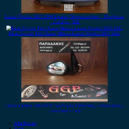
Lancia Ypsilon 2003-2006 Εμπρός Προφυλακτήρας – Προβολείς
– Γαλάζιο – ΜΣ
Καπό Εμπρός Γκρι Χωρίς Μάσκα Lancia Ypsilon 2003-2011
Lancia Ypsilon 2003-2010 Αριστερός Καθρέπτης – Ηλεκτρικός –
5 καλώδια – Γκρι
Alfa Romeo
Audi