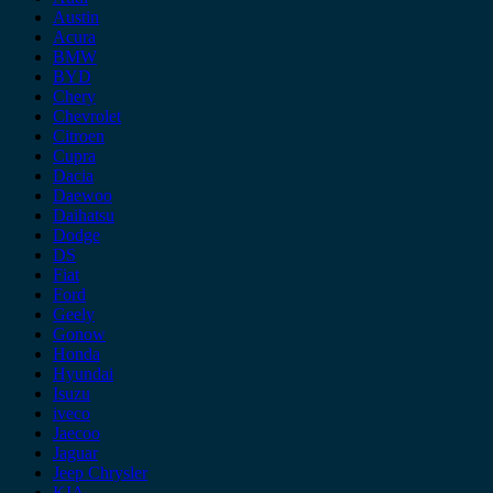
Austin
Acura
BMW
BYD
Chery
Chevrolet
Citroen
Cupra
Dacia
Daewoo
Daihatsu
Dodge
DS
Fiat
Ford
Geely
Gonow
Honda
Hyundai
Isuzu
iveco
Jaecoo
Jaguar
Jeep Chrysler
KIA