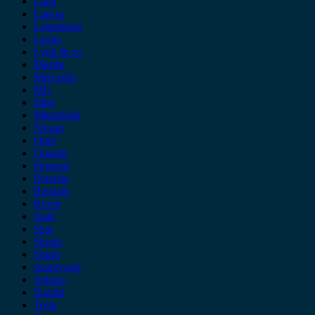
Lada
Lancia
Leapmotor
Lexus
Lynk & co
Mazda
Mercedes
MG
Mini
Mitsubishi
Nissan
Opel
Omoda
Peugeot
Porsche
Renault
Rover
Saab
Seat
Skoda
Smart
ssangyong
Subaru
Suzuki
Tesla