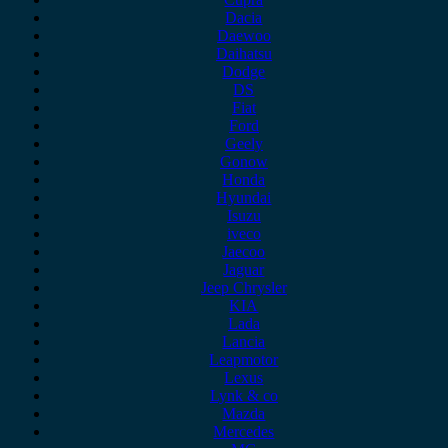
Dacia
Daewoo
Daihatsu
Dodge
DS
Fiat
Ford
Geely
Gonow
Honda
Hyundai
Isuzu
iveco
Jaecoo
Jaguar
Jeep Chrysler
KIA
Lada
Lancia
Leapmotor
Lexus
Lynk & co
Mazda
Mercedes