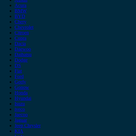
Acura
BMW
BYD
Chery
Chevrolet
Citroen
Cupra
Dacia
Daewoo
Daihatsu
Dodge
DS
Fiat
Ford
Geely
Gonow
Honda
Hyundai
Isuzu
iveco
Jaecoo
Jaguar
Jeep Chrysler
KIA