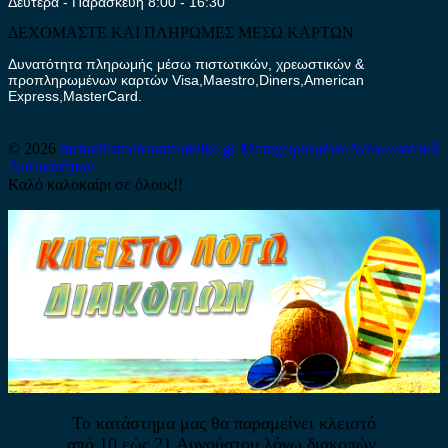
Δευτέρα - Παρασκευή 8:00 - 16:30
ΔΕΧΟΜΑΣΤΕ ΚΑΙ ΠΛΗΡΩΜΕΣ ΜΕΣΩ ΚΑΡΤΩΝ
Δυνατότητα πληρωμής μέσω πιστωτικών, χρεωστικών &
προπληρωμένων καρτών Visa,Maestro,Diners,American
Express,MasterCard.
© 2026
metaxirismenaantalaktika.gr
Μεταχειρισμένα Ανταλλακτικά
Αυτοκινήτων
Καλό καλοκαίρι σε όλους!!
Το κατάστημα μας θα παραμείνει κλειστό
από 10 εώς 21 Αυγούστου λόγω διακοπών.