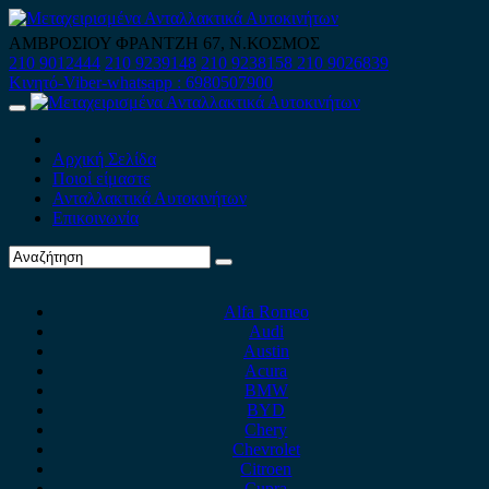
Skip
to
ΑΜΒΡΟΣΙΟΥ ΦΡΑΝΤΖΗ 67, Ν.ΚΟΣΜΟΣ
content
210 9012444
210 9239148
210 9238158
210 9026839
Κινητό-Viber-whatsapp : 6980507900
Primary
Menu
Αρχική Σελίδα
Ποιοί είμαστε
Ανταλλακτικά Αυτοκινήτων
Επικοινωνία
Alfa Romeo
Audi
Austin
Acura
BMW
BYD
Chery
Chevrolet
Citroen
Cupra