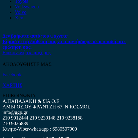
Toyota
Volkswagen
Volvo
Xev
Δεν βρήκατε αυτό που ψάχνετε;
Είμαστε στη διάθεση σας να απαντήσουμε σε οποιαδήποτε
ερώτηση σας.
Επικοινωνήστε μαζί μας
ΑΚΟΛΟΥΘΗΣΤΕ ΜΑΣ
Facebook
ΧΑΡΤΗΣ
ΕΠΙΚΟΙΝΩΝΙΑ
Α.ΠΑΠΑΔΑΚΗ & ΣΙΑ Ο.Ε
ΑΜΒΡΟΣΙΟΥ ΦΡΑΝΤΖΗ 67, Ν.ΚΟΣΜΟΣ
info@ggp.gr
210 9012444
210 9239148
210 9238158
210 9026839
Κινητό-Viber-whatsapp : 6980507900