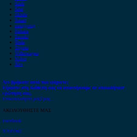
Saab
Seat
Skoda
Smart
ssangyong
Subaru
Suzuki
Tesla
Toyota
Volkswagen
Volvo
Xev
Δεν βρήκατε αυτό που ψάχνετε;
Είμαστε στη διάθεση σας να απαντήσουμε σε οποιαδήποτε
ερώτηση σας.
Επικοινωνήστε μαζί μας
ΑΚΟΛΟΥΘΗΣΤΕ ΜΑΣ
Facebook
ΧΑΡΤΗΣ