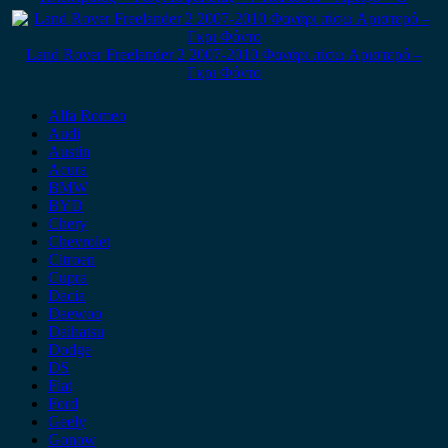
Land Rover Freelander 2 2007-2010 Φανάρι πίσω Αριστερό –
Γκρι Φόντο
Alfa Romeo
Audi
Austin
Acura
BMW
BYD
Chery
Chevrolet
Citroen
Cupra
Dacia
Daewoo
Daihatsu
Dodge
DS
Fiat
Ford
Geely
Gonow