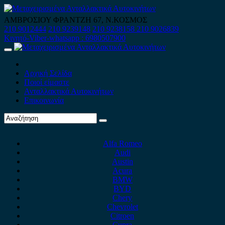
Skip
to
ΑΜΒΡΟΣΙΟΥ ΦΡΑΝΤΖΗ 67, Ν.ΚΟΣΜΟΣ
content
210 9012444
210 9239148
210 9238158
210 9026839
Κινητό-Viber-whatsapp : 6980507900
Primary
Menu
Αρχική Σελίδα
Ποιοί είμαστε
Ανταλλακτικά Αυτοκινήτων
Επικοινωνία
Alfa Romeo
Audi
Austin
Acura
BMW
BYD
Chery
Chevrolet
Citroen
Cupra