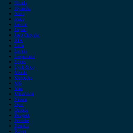
Honda
Hyundai
Isuzu
iveco
Jaecoo
Jaguar
Jeep Chrysler
KIA
Lada
Lancia
Leapmotor
Lexus
Lynk & co
Mazda
Mercedes
MG
Mini
Mitsubishi
Nissan
Opel
Omoda
Peugeot
Porsche
Renault
Rover