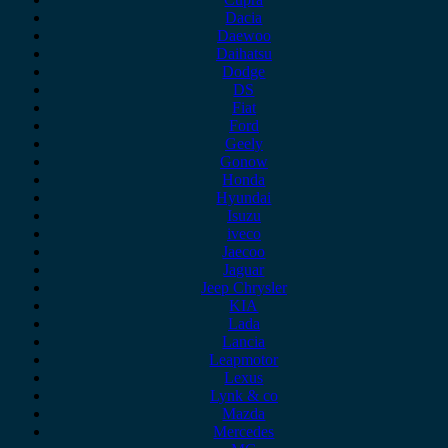
Dacia
Daewoo
Daihatsu
Dodge
DS
Fiat
Ford
Geely
Gonow
Honda
Hyundai
Isuzu
iveco
Jaecoo
Jaguar
Jeep Chrysler
KIA
Lada
Lancia
Leapmotor
Lexus
Lynk & co
Mazda
Mercedes