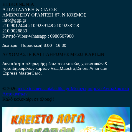
ΕΠΙΚΟΙΝΩΝΙΑ
Α.ΠΑΠΑΔΑΚΗ & ΣΙΑ Ο.Ε
ΑΜΒΡΟΣΙΟΥ ΦΡΑΝΤΖΗ 67, Ν.ΚΟΣΜΟΣ
info@ggp.gr
210 9012444
210 9239148
210 9238158
210 9026839
Κινητό-Viber-whatsapp : 6980507900
Δευτέρα - Παρασκευή 8:00 - 16:30
ΔΕΧΟΜΑΣΤΕ ΚΑΙ ΠΛΗΡΩΜΕΣ ΜΕΣΩ ΚΑΡΤΩΝ
Δυνατότητα πληρωμής μέσω πιστωτικών, χρεωστικών &
προπληρωμένων καρτών Visa,Maestro,Diners,American
Express,MasterCard.
© 2026
metaxirismenaantalaktika.gr
Μεταχειρισμένα Ανταλλακτικά
Αυτοκινήτων
Καλό καλοκαίρι σε όλους!!