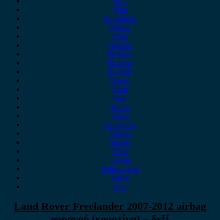
MG
Mini
Mitsubishi
Nissan
Opel
Omoda
Peugeot
Porsche
Renault
Rover
Saab
Seat
Skoda
Smart
ssangyong
Subaru
Suzuki
Tesla
Toyota
Volkswagen
Volvo
Xev
Land Rover Freelander 2007-2012 airbag
ουρανού (κουρτίνα) – δεξί