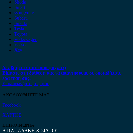
Skoda
Smart
ssangyong
Subaru
Suzuki
Tesla
Toyota
Volkswagen
Volvo
Xev
Δεν βρήκατε αυτό που ψάχνετε;
Είμαστε στη διάθεση σας να απαντήσουμε σε οποιαδήποτε
ερώτηση σας.
Επικοινωνήστε μαζί μας
ΑΚΟΛΟΥΘΗΣΤΕ ΜΑΣ
Facebook
ΧΑΡΤΗΣ
ΕΠΙΚΟΙΝΩΝΙΑ
Α.ΠΑΠΑΔΑΚΗ & ΣΙΑ Ο.Ε