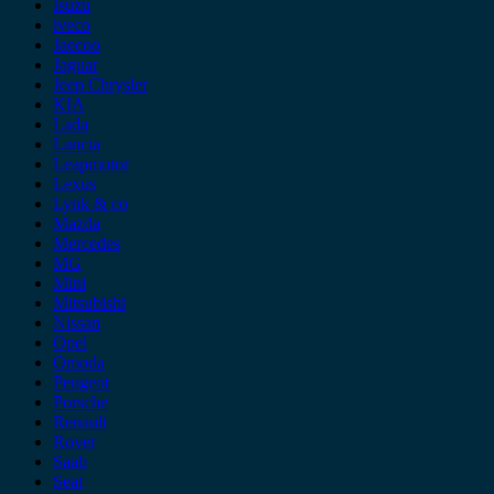
Isuzu
iveco
Jaecoo
Jaguar
Jeep Chrysler
KIA
Lada
Lancia
Leapmotor
Lexus
Lynk & co
Mazda
Mercedes
MG
Mini
Mitsubishi
Nissan
Opel
Omoda
Peugeot
Porsche
Renault
Rover
Saab
Seat