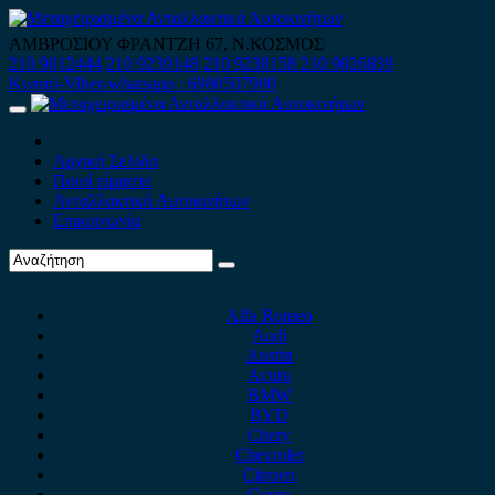
Skip
to
ΑΜΒΡΟΣΙΟΥ ΦΡΑΝΤΖΗ 67, Ν.ΚΟΣΜΟΣ
content
210 9012444
210 9239148
210 9238158
210 9026839
Κινητό-Viber-whatsapp : 6980507900
Primary
Menu
Αρχική Σελίδα
Ποιοί είμαστε
Ανταλλακτικά Αυτοκινήτων
Επικοινωνία
Alfa Romeo
Audi
Austin
Acura
BMW
BYD
Chery
Chevrolet
Citroen
Cupra