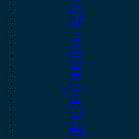
Dacia
Daewoo
Daihatsu
Dodge
DS
Fiat
Ford
Geely
Gonow
Honda
Hyundai
Isuzu
iveco
Jaecoo
Jaguar
Jeep Chrysler
KIA
Lada
Lancia
Leapmotor
Lexus
Lynk & co
Mazda
Mercedes