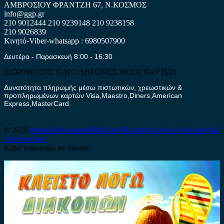
ΑΜΒΡΟΣΙΟΥ ΦΡΑΝΤΖΗ 67, Ν.ΚΟΣΜΟΣ
info@ggp.gr
210 9012444
210 9239148
210 9238158
210 9026839
Κινητό-Viber-whatsapp : 6980507900
Δευτέρα - Παρασκευή 8:00 - 16:30
ΔΕΧΟΜΑΣΤΕ ΚΑΙ ΠΛΗΡΩΜΕΣ ΜΕΣΩ ΚΑΡΤΩΝ
Δυνατότητα πληρωμής μέσω πιστωτικών, χρεωστικών &
προπληρωμένων καρτών Visa,Maestro,Diners,American
Express,MasterCard.
© 2026
metaxirismenaantalaktika.gr
Μεταχειρισμένα Ανταλλακτικά
Αυτοκινήτων
Καλό καλοκαίρι σε όλους!!