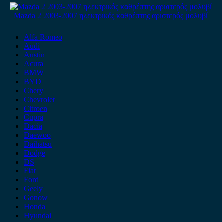
Mazda 2 2003-2007 ηλεκτρικός καθρέπτης αριστερός μολυβί
Alfa Romeo
Audi
Austin
Acura
BMW
BYD
Chery
Chevrolet
Citroen
Cupra
Dacia
Daewoo
Daihatsu
Dodge
DS
Fiat
Ford
Geely
Gonow
Honda
Hyundai