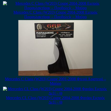
Mercedes C Class (W203) Coupe 2004-2008 Εμπρός
Προφυλακτήρας – Προβολείς – Μαύρο
Mercedes C Class (W203) Coupe 2001-2008 Φτερό Αριστερό –
Μαύρο
Mercedes CL Class (W203) Coupe 2004-2008 Φανάρι Εμπρός
Δεξί – Θ