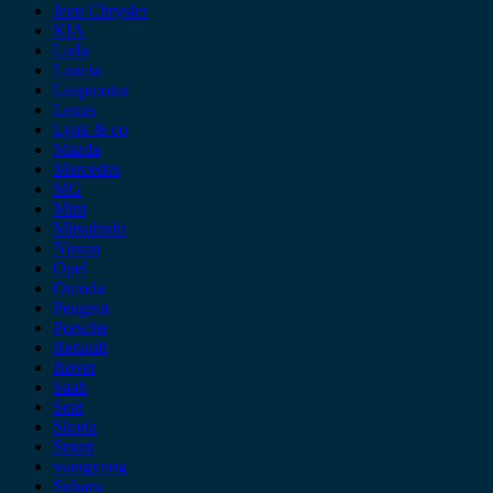
Jeep Chrysler
KIA
Lada
Lancia
Leapmotor
Lexus
Lynk & co
Mazda
Mercedes
MG
Mini
Mitsubishi
Nissan
Opel
Omoda
Peugeot
Porsche
Renault
Rover
Saab
Seat
Skoda
Smart
ssangyong
Subaru