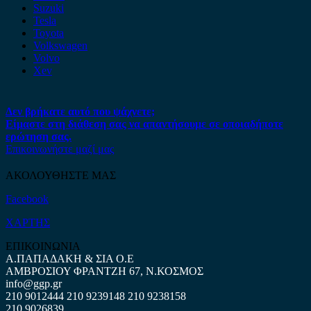
Suzuki
Tesla
Toyota
Volkswagen
Volvo
Xev
Δεν βρήκατε αυτό που ψάχνετε;
Είμαστε στη διάθεση σας να απαντήσουμε σε οποιαδήποτε
ερώτηση σας.
Επικοινωνήστε μαζί μας
ΑΚΟΛΟΥΘΗΣΤΕ ΜΑΣ
Facebook
ΧΑΡΤΗΣ
ΕΠΙΚΟΙΝΩΝΙΑ
Α.ΠΑΠΑΔΑΚΗ & ΣΙΑ Ο.Ε
ΑΜΒΡΟΣΙΟΥ ΦΡΑΝΤΖΗ 67, Ν.ΚΟΣΜΟΣ
info@ggp.gr
210 9012444
210 9239148
210 9238158
210 9026839