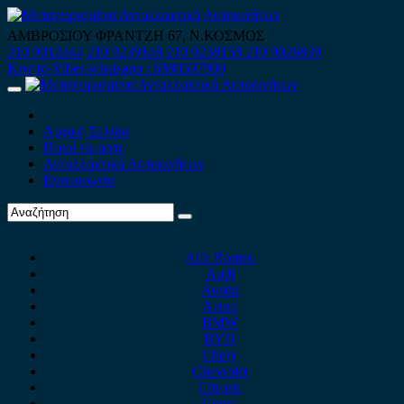
Skip
to
ΑΜΒΡΟΣΙΟΥ ΦΡΑΝΤΖΗ 67, Ν.ΚΟΣΜΟΣ
content
210 9012444
210 9239148
210 9238158
210 9026839
Κινητό-Viber-whatsapp : 6980507900
Primary
Menu
Αρχική Σελίδα
Ποιοί είμαστε
Ανταλλακτικά Αυτοκινήτων
Επικοινωνία
Alfa Romeo
Audi
Austin
Acura
BMW
BYD
Chery
Chevrolet
Citroen
Cupra