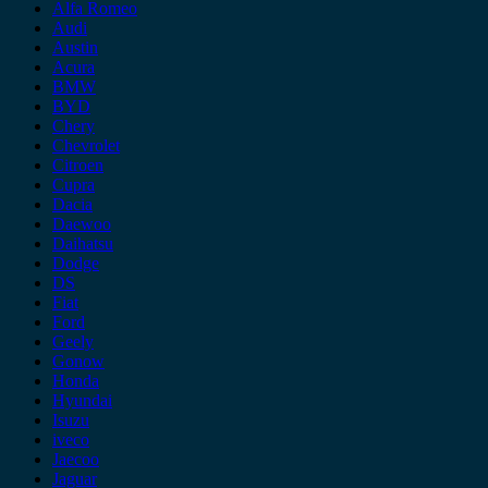
Alfa Romeo
Audi
Austin
Acura
BMW
BYD
Chery
Chevrolet
Citroen
Cupra
Dacia
Daewoo
Daihatsu
Dodge
DS
Fiat
Ford
Geely
Gonow
Honda
Hyundai
Isuzu
iveco
Jaecoo
Jaguar