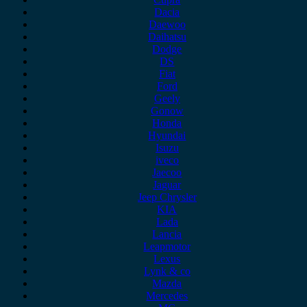
Dacia
Daewoo
Daihatsu
Dodge
DS
Fiat
Ford
Geely
Gonow
Honda
Hyundai
Isuzu
iveco
Jaecoo
Jaguar
Jeep Chrysler
KIA
Lada
Lancia
Leapmotor
Lexus
Lynk & co
Mazda
Mercedes