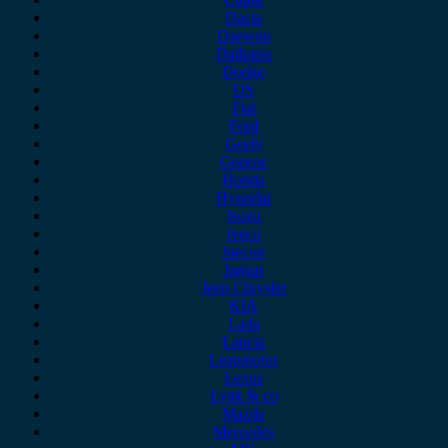
Dacia
Daewoo
Daihatsu
Dodge
DS
Fiat
Ford
Geely
Gonow
Honda
Hyundai
Isuzu
iveco
Jaecoo
Jaguar
Jeep Chrysler
KIA
Lada
Lancia
Leapmotor
Lexus
Lynk & co
Mazda
Mercedes