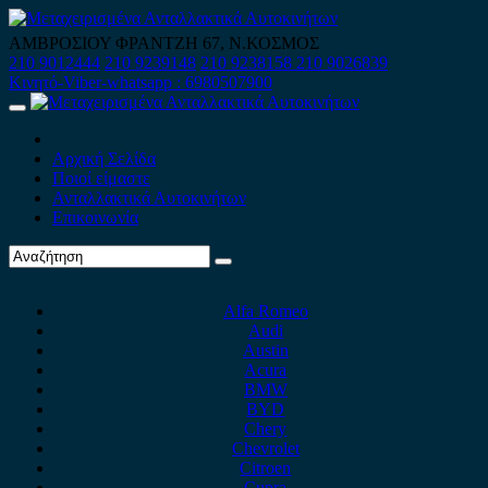
Skip
to
ΑΜΒΡΟΣΙΟΥ ΦΡΑΝΤΖΗ 67, Ν.ΚΟΣΜΟΣ
content
210 9012444
210 9239148
210 9238158
210 9026839
Κινητό-Viber-whatsapp : 6980507900
Primary
Menu
Αρχική Σελίδα
Ποιοί είμαστε
Ανταλλακτικά Αυτοκινήτων
Επικοινωνία
Alfa Romeo
Audi
Austin
Acura
BMW
BYD
Chery
Chevrolet
Citroen
Cupra