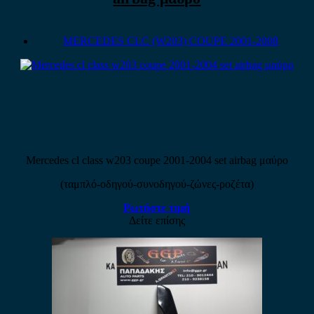
MERCEDES CLC (W203) COUPE 2001-2008
Mercedes cl class w203 coupe 2001-2004 set airbag μαύρο
(ταμπλό-οδηγού-συνοδηγού-ζώνες-ροζέτα)
Ρωτήστε τιμή
Δείτε επίσης