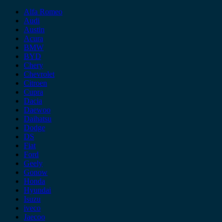
Alfa Romeo
Audi
Austin
Acura
BMW
BYD
Chery
Chevrolet
Citroen
Cupra
Dacia
Daewoo
Daihatsu
Dodge
DS
Fiat
Ford
Geely
Gonow
Honda
Hyundai
Isuzu
iveco
Jaecoo