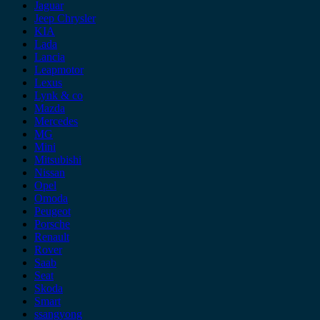
Jaguar
Jeep Chrysler
KIA
Lada
Lancia
Leapmotor
Lexus
Lynk & co
Mazda
Mercedes
MG
Mini
Mitsubishi
Nissan
Opel
Omoda
Peugeot
Porsche
Renault
Rover
Saab
Seat
Skoda
Smart
ssangyong