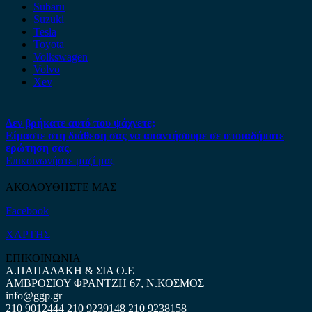
Subaru
Suzuki
Tesla
Toyota
Volkswagen
Volvo
Xev
Δεν βρήκατε αυτό που ψάχνετε;
Είμαστε στη διάθεση σας να απαντήσουμε σε οποιαδήποτε
ερώτηση σας.
Επικοινωνήστε μαζί μας
ΑΚΟΛΟΥΘΗΣΤΕ ΜΑΣ
Facebook
ΧΑΡΤΗΣ
ΕΠΙΚΟΙΝΩΝΙΑ
Α.ΠΑΠΑΔΑΚΗ & ΣΙΑ Ο.Ε
ΑΜΒΡΟΣΙΟΥ ΦΡΑΝΤΖΗ 67, Ν.ΚΟΣΜΟΣ
info@ggp.gr
210 9012444
210 9239148
210 9238158