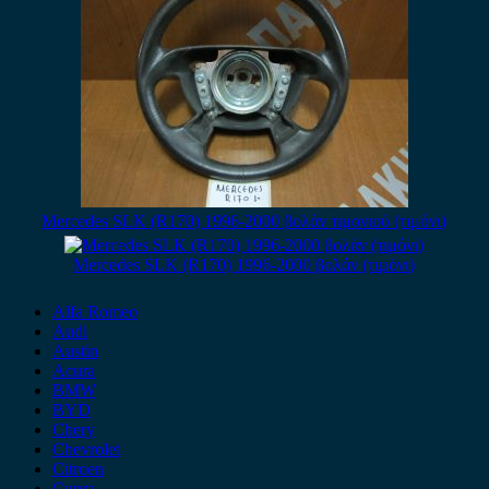
Mercedes SLK (R170) 1996-2000 βολάν τιμονιού (τιμόνι)
Mercedes SLK (R170) 1996-2000 βολάν (τιμόνι)
Alfa Romeo
Audi
Austin
Acura
BMW
BYD
Chery
Chevrolet
Citroen
Cupra