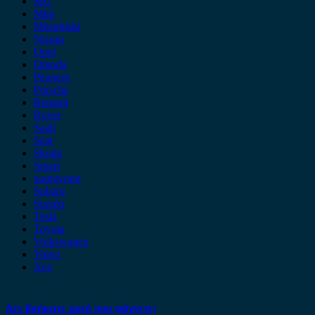
MG
Mini
Mitsubishi
Nissan
Opel
Omoda
Peugeot
Porsche
Renault
Rover
Saab
Seat
Skoda
Smart
ssangyong
Subaru
Suzuki
Tesla
Toyota
Volkswagen
Volvo
Xev
Δεν βρήκατε αυτό που ψάχνετε;