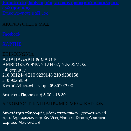
Είμαστε στη διάθεση σας να απαντήσουμε σε οποιαδήποτε
ερώτηση σας.
Επικοινωνήστε μαζί μας
ΑΚΟΛΟΥΘΗΣΤΕ ΜΑΣ
Facebook
ΧΑΡΤΗΣ
ΕΠΙΚΟΙΝΩΝΙΑ
Α.ΠΑΠΑΔΑΚΗ & ΣΙΑ Ο.Ε
ΑΜΒΡΟΣΙΟΥ ΦΡΑΝΤΖΗ 67, Ν.ΚΟΣΜΟΣ
info@ggp.gr
210 9012444
210 9239148
210 9238158
210 9026839
Κινητό-Viber-whatsapp : 6980507900
Δευτέρα - Παρασκευή 8:00 - 16:30
ΔΕΧΟΜΑΣΤΕ ΚΑΙ ΠΛΗΡΩΜΕΣ ΜΕΣΩ ΚΑΡΤΩΝ
Δυνατότητα πληρωμής μέσω πιστωτικών, χρεωστικών &
προπληρωμένων καρτών Visa,Maestro,Diners,American
Express,MasterCard.