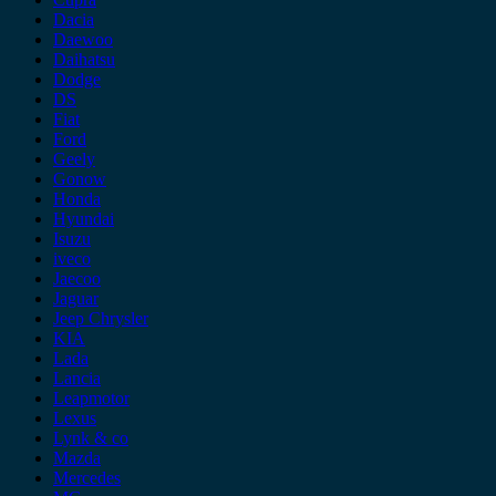
Dacia
Daewoo
Daihatsu
Dodge
DS
Fiat
Ford
Geely
Gonow
Honda
Hyundai
Isuzu
iveco
Jaecoo
Jaguar
Jeep Chrysler
KIA
Lada
Lancia
Leapmotor
Lexus
Lynk & co
Mazda
Mercedes