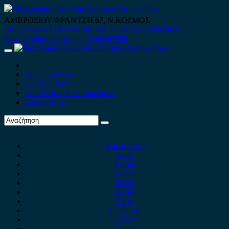
Skip
to
ΑΜΒΡΟΣΙΟΥ ΦΡΑΝΤΖΗ 67, Ν.ΚΟΣΜΟΣ
content
210 9012444
210 9239148
210 9238158
210 9026839
Κινητό-Viber-whatsapp : 6980507900
Primary
Menu
Αρχική Σελίδα
Ποιοί είμαστε
Ανταλλακτικά Αυτοκινήτων
Επικοινωνία
Alfa Romeo
Audi
Austin
Acura
BMW
BYD
Chery
Chevrolet
Citroen
Cupra