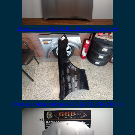
Mercedes SLK (R170) 1996-2003 Καπό / Ασημί / Θ
Φτερό Δεξί Μαύρο Mercedes SLK (R170) 1996-2000 / Α