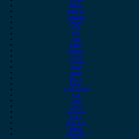
Dacia
Daewoo
Daihatsu
Dodge
DS
Fiat
Ford
Geely
Gonow
Honda
Hyundai
Isuzu
iveco
Jaecoo
Jaguar
Jeep Chrysler
KIA
Lada
Lancia
Leapmotor
Lexus
Lynk & co
Mazda
Mercedes