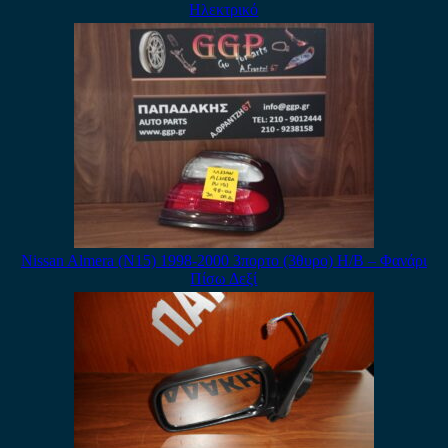
Ηλεκτρικό
Nissan Almera (N15) 1998-2000 3πορτο (3θυρο) H/B – Φανάρι
Πίσω Δεξί