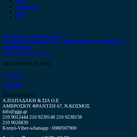
Toyota
Volkswagen
Volvo
Xev
Δεν βρήκατε αυτό που ψάχνετε;
Είμαστε στη διάθεση σας να απαντήσουμε σε οποιαδήποτε
ερώτηση σας.
Επικοινωνήστε μαζί μας
ΑΚΟΛΟΥΘΗΣΤΕ ΜΑΣ
Facebook
ΧΑΡΤΗΣ
ΕΠΙΚΟΙΝΩΝΙΑ
Α.ΠΑΠΑΔΑΚΗ & ΣΙΑ Ο.Ε
ΑΜΒΡΟΣΙΟΥ ΦΡΑΝΤΖΗ 67, Ν.ΚΟΣΜΟΣ
info@ggp.gr
210 9012444
210 9239148
210 9238158
210 9026839
Κινητό-Viber-whatsapp : 6980507900