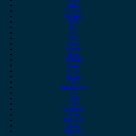
Dacia
Daewoo
Daihatsu
Dodge
DS
Fiat
Ford
Geely
Gonow
Honda
Hyundai
Isuzu
iveco
Jaecoo
Jaguar
Jeep Chrysler
KIA
Lada
Lancia
Leapmotor
Lexus
Lynk & co
Mazda
Mercedes