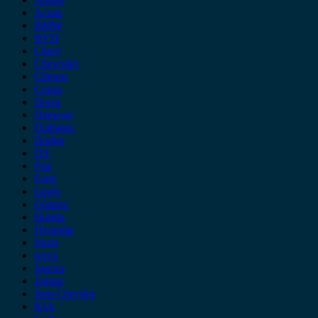
Acura
BMW
BYD
Chery
Chevrolet
Citroen
Cupra
Dacia
Daewoo
Daihatsu
Dodge
DS
Fiat
Ford
Geely
Gonow
Honda
Hyundai
Isuzu
iveco
Jaecoo
Jaguar
Jeep Chrysler
KIA