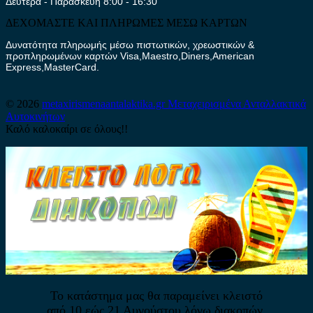
Δευτέρα - Παρασκευή 8:00 - 16:30
ΔΕΧΟΜΑΣΤΕ ΚΑΙ ΠΛΗΡΩΜΕΣ ΜΕΣΩ ΚΑΡΤΩΝ
Δυνατότητα πληρωμής μέσω πιστωτικών, χρεωστικών &
προπληρωμένων καρτών Visa,Maestro,Diners,American
Express,MasterCard.
© 2026
metaxirismenaantalaktika.gr
Μεταχειρισμένα Ανταλλακτικά
Αυτοκινήτων
Καλό καλοκαίρι σε όλους!!
Το κατάστημα μας θα παραμείνει κλειστό
από 10 εώς 21 Αυγούστου λόγω διακοπών.