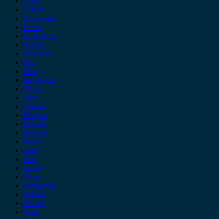
Lada
Lancia
Leapmotor
Lexus
Lynk & co
Mazda
Mercedes
MG
Mini
Mitsubishi
Nissan
Opel
Omoda
Peugeot
Porsche
Renault
Rover
Saab
Seat
Skoda
Smart
ssangyong
Subaru
Suzuki
Tesla