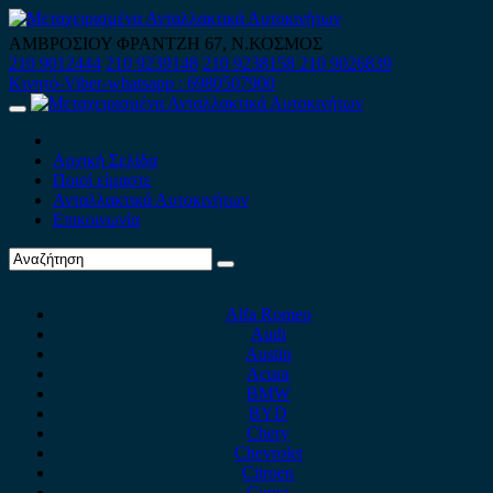
Skip
to
ΑΜΒΡΟΣΙΟΥ ΦΡΑΝΤΖΗ 67, Ν.ΚΟΣΜΟΣ
content
210 9012444
210 9239148
210 9238158
210 9026839
Κινητό-Viber-whatsapp : 6980507900
Primary
Menu
Αρχική Σελίδα
Ποιοί είμαστε
Ανταλλακτικά Αυτοκινήτων
Επικοινωνία
Alfa Romeo
Audi
Austin
Acura
BMW
BYD
Chery
Chevrolet
Citroen
Cupra