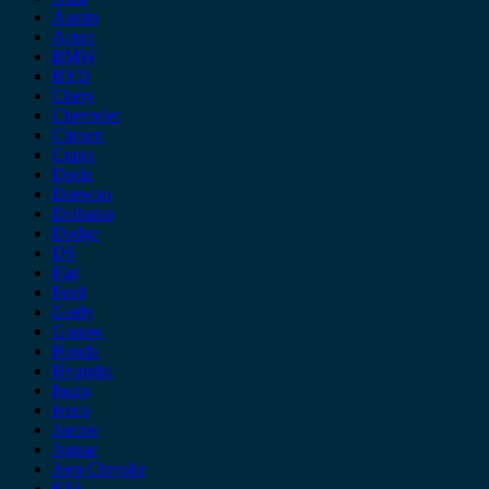
Austin
Acura
BMW
BYD
Chery
Chevrolet
Citroen
Cupra
Dacia
Daewoo
Daihatsu
Dodge
DS
Fiat
Ford
Geely
Gonow
Honda
Hyundai
Isuzu
iveco
Jaecoo
Jaguar
Jeep Chrysler
KIA