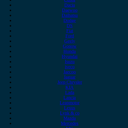
Dacia
Daewoo
Daihatsu
Dodge
DS
Fiat
Ford
Geely
Gonow
Honda
Hyundai
Isuzu
iveco
Jaecoo
Jaguar
Jeep Chrysler
KIA
Lada
Lancia
Leapmotor
Lexus
Lynk & co
Mazda
Mercedes