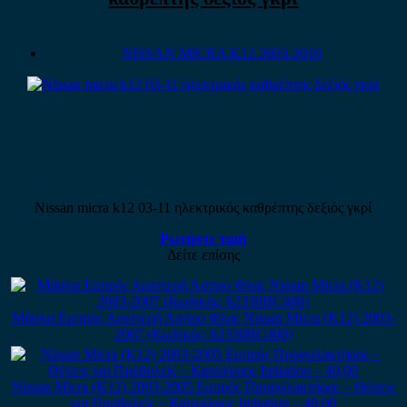
NISSAN MICRA K12 2003-2010
Nissan micra k12 03-11 ηλεκτρικός καθρέπτης δεξιός γκρί
Ρωτήστε τιμή
Δείτε επίσης
Μάσκα Εμπρός Αριστερή Άσπρο Φλας Nissan Micra (K12) 2003-
2007 (Κωδικός: 62330BC400)
Nissan Micra (K12) 2003-2005 Εμπρός Προφυλακτήρας – Θέσεις
για Προβολείς – Καινούριος Imitation – 40,00