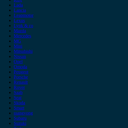
Lada
Lancia
Leapmotor
Lexus
Lynk & co
Mazda
Mercedes
MG
Mini
Mitsubishi
Nissan
Opel
Omoda
Peugeot
Porsche
Renault
Rover
Saab
Seat
Skoda
Smart
ssangyong
Subaru
Suzuki