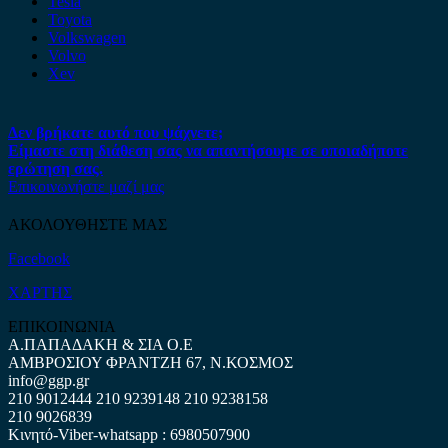
Tesla
Toyota
Volkswagen
Volvo
Xev
Δεν βρήκατε αυτό που ψάχνετε;
Είμαστε στη διάθεση σας να απαντήσουμε σε οποιαδήποτε
ερώτηση σας.
Επικοινωνήστε μαζί μας
ΑΚΟΛΟΥΘΗΣΤΕ ΜΑΣ
Facebook
ΧΑΡΤΗΣ
ΕΠΙΚΟΙΝΩΝΙΑ
Α.ΠΑΠΑΔΑΚΗ & ΣΙΑ Ο.Ε
ΑΜΒΡΟΣΙΟΥ ΦΡΑΝΤΖΗ 67, Ν.ΚΟΣΜΟΣ
info@ggp.gr
210 9012444
210 9239148
210 9238158
210 9026839
Κινητό-Viber-whatsapp : 6980507900