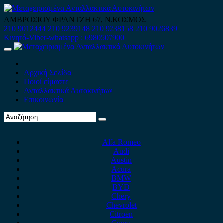
Skip
to
ΑΜΒΡΟΣΙΟΥ ΦΡΑΝΤΖΗ 67, Ν.ΚΟΣΜΟΣ
content
210 9012444
210 9239148
210 9238158
210 9026839
Κινητό-Viber-whatsapp : 6980507900
Primary
Menu
Αρχική Σελίδα
Ποιοί είμαστε
Ανταλλακτικά Αυτοκινήτων
Επικοινωνία
Alfa Romeo
Audi
Austin
Acura
BMW
BYD
Chery
Chevrolet
Citroen
Cupra