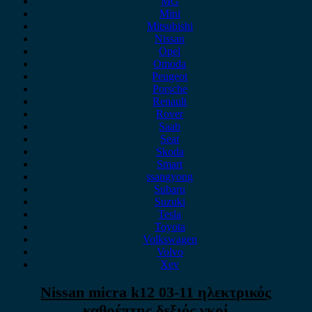
MG
Mini
Mitsubishi
Nissan
Opel
Omoda
Peugeot
Porsche
Renault
Rover
Saab
Seat
Skoda
Smart
ssangyong
Subaru
Suzuki
Tesla
Toyota
Volkswagen
Volvo
Xev
Nissan micra k12 03-11 ηλεκτρικός
καθρέπτης δεξιός γκρί