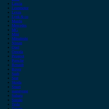
Lancia
Leapmotor
Lexus
Lynk & co
Mazda
Mercedes
MG
Mini
Mitsubishi
Nissan
Opel
Omoda
Peugeot
Porsche
Renault
Rover
Saab
Seat
Skoda
Smart
ssangyong
Subaru
Suzuki
Tesla
Toyota