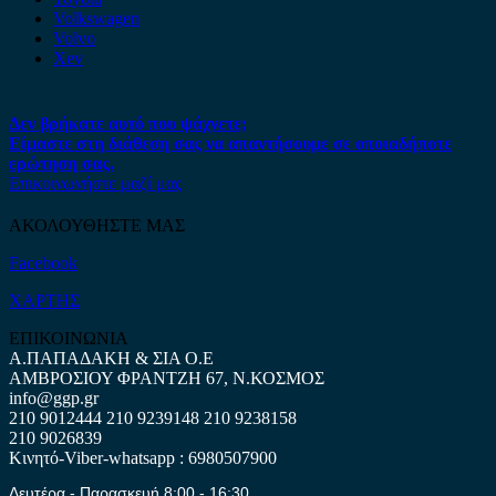
Volkswagen
Volvo
Xev
Δεν βρήκατε αυτό που ψάχνετε;
Είμαστε στη διάθεση σας να απαντήσουμε σε οποιαδήποτε
ερώτηση σας.
Επικοινωνήστε μαζί μας
ΑΚΟΛΟΥΘΗΣΤΕ ΜΑΣ
Facebook
ΧΑΡΤΗΣ
ΕΠΙΚΟΙΝΩΝΙΑ
Α.ΠΑΠΑΔΑΚΗ & ΣΙΑ Ο.Ε
ΑΜΒΡΟΣΙΟΥ ΦΡΑΝΤΖΗ 67, Ν.ΚΟΣΜΟΣ
info@ggp.gr
210 9012444
210 9239148
210 9238158
210 9026839
Κινητό-Viber-whatsapp : 6980507900
Δευτέρα - Παρασκευή 8:00 - 16:30