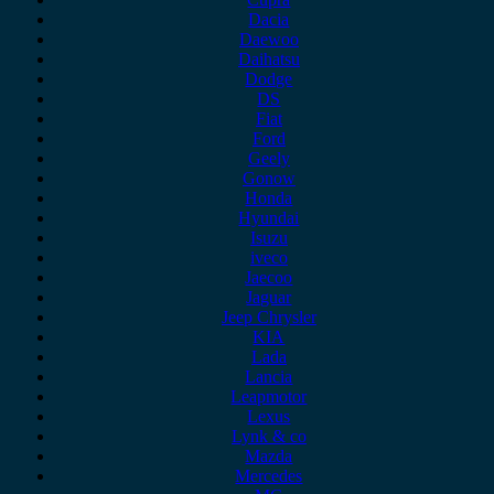
Dacia
Daewoo
Daihatsu
Dodge
DS
Fiat
Ford
Geely
Gonow
Honda
Hyundai
Isuzu
iveco
Jaecoo
Jaguar
Jeep Chrysler
KIA
Lada
Lancia
Leapmotor
Lexus
Lynk & co
Mazda
Mercedes