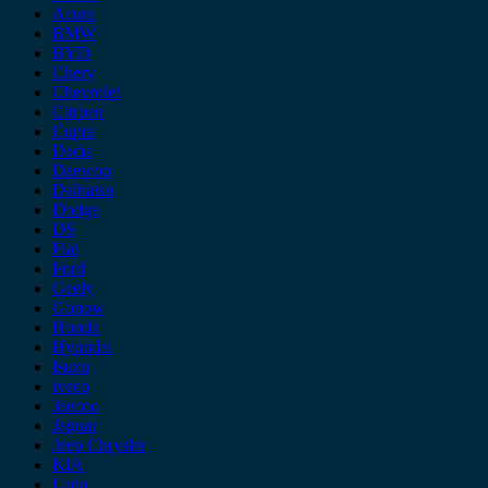
Acura
BMW
BYD
Chery
Chevrolet
Citroen
Cupra
Dacia
Daewoo
Daihatsu
Dodge
DS
Fiat
Ford
Geely
Gonow
Honda
Hyundai
Isuzu
iveco
Jaecoo
Jaguar
Jeep Chrysler
KIA
Lada