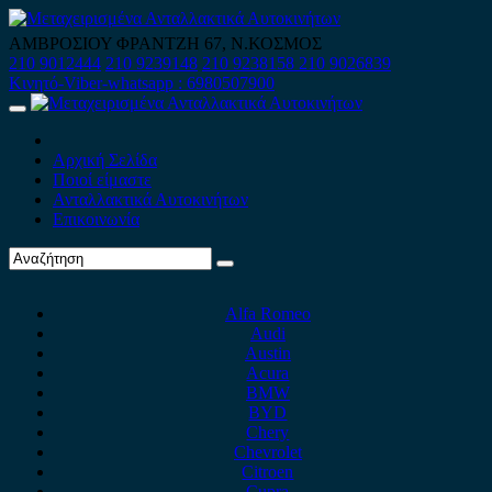
Skip
to
ΑΜΒΡΟΣΙΟΥ ΦΡΑΝΤΖΗ 67, Ν.ΚΟΣΜΟΣ
content
210 9012444
210 9239148
210 9238158
210 9026839
Κινητό-Viber-whatsapp : 6980507900
Primary
Menu
Αρχική Σελίδα
Ποιοί είμαστε
Ανταλλακτικά Αυτοκινήτων
Επικοινωνία
Alfa Romeo
Audi
Austin
Acura
BMW
BYD
Chery
Chevrolet
Citroen
Cupra