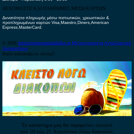
ΔΕΧΟΜΑΣΤΕ ΚΑΙ ΠΛΗΡΩΜΕΣ ΜΕΣΩ ΚΑΡΤΩΝ
Δυνατότητα πληρωμής μέσω πιστωτικών, χρεωστικών &
προπληρωμένων καρτών Visa,Maestro,Diners,American
Express,MasterCard.
© 2026
metaxirismenaantalaktika.gr
Μεταχειρισμένα Ανταλλακτικά
Αυτοκινήτων
Καλό καλοκαίρι σε όλους!!
Το κατάστημα μας θα παραμείνει κλειστό
από 10 εώς 21 Αυγούστου λόγω διακοπών.