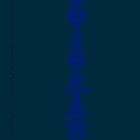
Dacia
Daewoo
Daihatsu
Dodge
DS
Fiat
Ford
Geely
Gonow
Honda
Hyundai
Isuzu
iveco
Jaecoo
Jaguar
Jeep Chrysler
KIA
Lada
Lancia
Leapmotor
Lexus
Lynk & co
Mazda
Mercedes