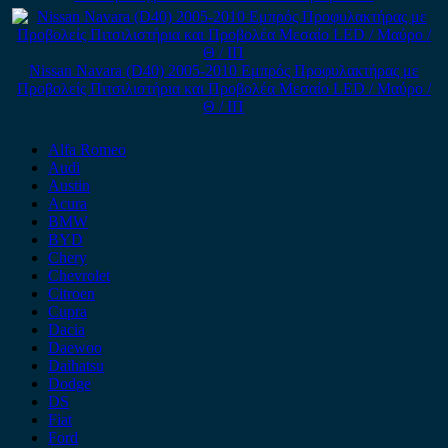
Nissan Navara (D40) 2005-2010 Εμπρός Προφυλακτήρας με
Προβολείς Πιτσιλιστήρια και Προβολέα Μεσαίο LED / Μαύρο /
Θ / ΙΠ
Alfa Romeo
Audi
Austin
Acura
BMW
BYD
Chery
Chevrolet
Citroen
Cupra
Dacia
Daewoo
Daihatsu
Dodge
DS
Fiat
Ford