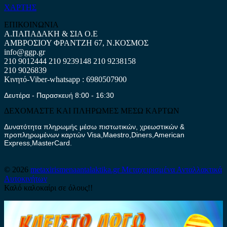
ΧΑΡΤΗΣ
ΕΠΙΚΟΙΝΩΝΙΑ
Α.ΠΑΠΑΔΑΚΗ & ΣΙΑ Ο.Ε
ΑΜΒΡΟΣΙΟΥ ΦΡΑΝΤΖΗ 67, Ν.ΚΟΣΜΟΣ
info@ggp.gr
210 9012444
210 9239148
210 9238158
210 9026839
Κινητό-Viber-whatsapp : 6980507900
Δευτέρα - Παρασκευή 8:00 - 16:30
ΔΕΧΟΜΑΣΤΕ ΚΑΙ ΠΛΗΡΩΜΕΣ ΜΕΣΩ ΚΑΡΤΩΝ
Δυνατότητα πληρωμής μέσω πιστωτικών, χρεωστικών &
προπληρωμένων καρτών Visa,Maestro,Diners,American
Express,MasterCard.
© 2026
metaxirismenaantalaktika.gr
Μεταχειρισμένα Ανταλλακτικά
Αυτοκινήτων
Καλό καλοκαίρι σε όλους!!