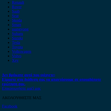
Renault
Rover
Saab
Seat
Skoda
Smart
ssangyong
Subaru
Suzuki
Tesla
Toyota
Volkswagen
Volvo
Xev
Δεν βρήκατε αυτό που ψάχνετε;
Είμαστε στη διάθεση σας να απαντήσουμε σε οποιαδήποτε
ερώτηση σας.
Επικοινωνήστε μαζί μας
ΑΚΟΛΟΥΘΗΣΤΕ ΜΑΣ
Facebook