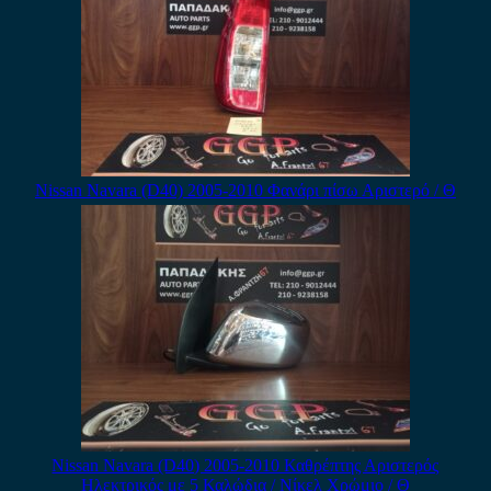
Nissan Navara (D40) 2005-2010 Φανάρι πίσω Αριστερό / Θ
Nissan Navara (D40) 2005-2010 Καθρέπτης Αριστερός
Ηλεκτρικός με 5 Καλώδια / Νίκελ Χρώμιο / Θ