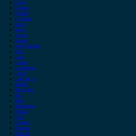
Geely
Gonow
Honda
Hyundai
Isuzu
iveco
Jaecoo
Jaguar
Jeep Chrysler
KIA
Lada
Lancia
Leapmotor
Lexus
Lynk & co
Mazda
Mercedes
MG
Mini
Mitsubishi
Nissan
Opel
Omoda
Peugeot
Porsche