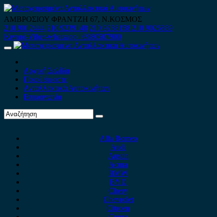
Skip
to
ΑΜΒΡΟΣΙΟΥ ΦΡΑΝΤΖΗ 67, Ν.ΚΟΣΜΟΣ
content
210 9012444
210 9239148
210 9238158
210 9026839
Κινητό-Viber-whatsapp : 6980507900
Primary
Menu
Αρχική Σελίδα
Ποιοί είμαστε
Ανταλλακτικά Αυτοκινήτων
Επικοινωνία
Alfa Romeo
Audi
Austin
Acura
BMW
BYD
Chery
Chevrolet
Citroen
Cupra